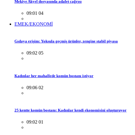
Mekiye Akyel dosyasında adalet çağrısı
09:01 04
EMEK/EKONOMİ
Gıdaya erişim: Yoksula geçmiş ürünler, zengine stabil piyasa
09:02 05
Kadınlar her mahallede komün bostanı istiyor
09:06 02
25 kentte komün bostanı: Kadınlar kendi ekonomisini oluşturuyor
09:02 01