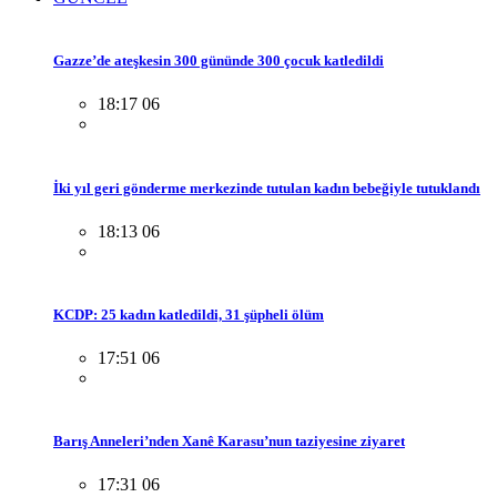
Gazze’de ateşkesin 300 gününde 300 çocuk katledildi
18:17 06
İki yıl geri gönderme merkezinde tutulan kadın bebeğiyle tutuklandı
18:13 06
KCDP: 25 kadın katledildi, 31 şüpheli ölüm
17:51 06
Barış Anneleri’nden Xanê Karasu’nun taziyesine ziyaret
17:31 06