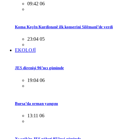
09:42 06
Koma Keçên Kurdistanê ilk konserini Silêmanî’de verdi
23:04 05
EKOLOJİ
JES direnişi 96’ncı gününde
19:04 06
Bursa’da orman yangını
13:11 06
Xwarik’te JES nöbeti 95’inci gününde