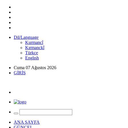
Dil/Language
Kurmancî
Kırmanckî
Türkçe
Englısh
Cuma 07 Ağustos 2026
GİRİŞ
ANA SAYFA
GÜNCEL