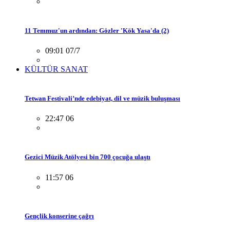
11 Temmuz'un ardından: Gözler 'Kök Yasa'da (2)
09:01 07/7
KÜLTÜR SANAT
Tetwan Festivali’nde edebiyat, dil ve müzik buluşması
22:47 06
Gezici Müzik Atölyesi bin 700 çocuğa ulaştı
11:57 06
Gençlik konserine çağrı