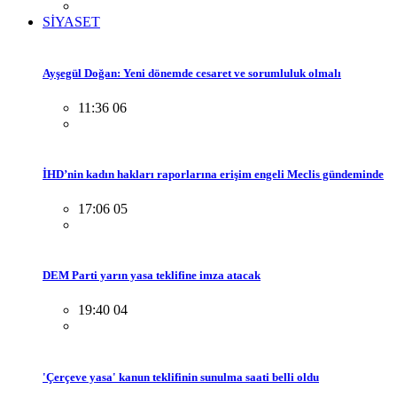
SİYASET
Ayşegül Doğan: Yeni dönemde cesaret ve sorumluluk olmalı
11:36 06
İHD’nin kadın hakları raporlarına erişim engeli Meclis gündeminde
17:06 05
DEM Parti yarın yasa teklifine imza atacak
19:40 04
'Çerçeve yasa' kanun teklifinin sunulma saati belli oldu