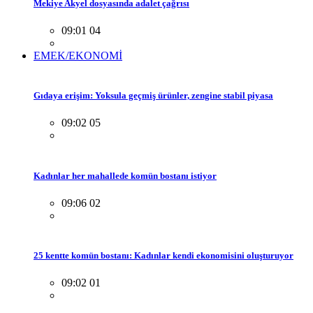
Mekiye Akyel dosyasında adalet çağrısı
09:01 04
EMEK/EKONOMİ
Gıdaya erişim: Yoksula geçmiş ürünler, zengine stabil piyasa
09:02 05
Kadınlar her mahallede komün bostanı istiyor
09:06 02
25 kentte komün bostanı: Kadınlar kendi ekonomisini oluşturuyor
09:02 01