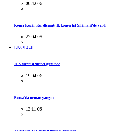
09:42 06
Koma Keçên Kurdistanê ilk konserini Silêmanî’de verdi
23:04 05
EKOLOJİ
JES direnişi 96’ncı gününde
19:04 06
Bursa’da orman yangını
13:11 06
Xwarik’te JES nöbeti 95’inci gününde