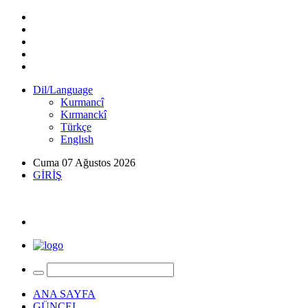
Dil/Language
Kurmancî
Kırmanckî
Türkçe
Englısh
Cuma 07 Ağustos 2026
GİRİŞ
ANA SAYFA
GÜNCEL