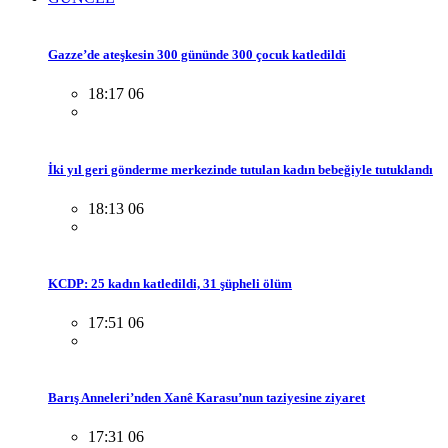
Gazze’de ateşkesin 300 gününde 300 çocuk katledildi
18:17 06
İki yıl geri gönderme merkezinde tutulan kadın bebeğiyle tutuklandı
18:13 06
KCDP: 25 kadın katledildi, 31 şüpheli ölüm
17:51 06
Barış Anneleri’nden Xanê Karasu’nun taziyesine ziyaret
17:31 06