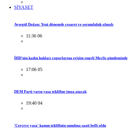
SİYASET
Ayşegül Doğan: Yeni dönemde cesaret ve sorumluluk olmalı
11:36 06
İHD’nin kadın hakları raporlarına erişim engeli Meclis gündeminde
17:06 05
DEM Parti yarın yasa teklifine imza atacak
19:40 04
'Çerçeve yasa' kanun teklifinin sunulma saati belli oldu