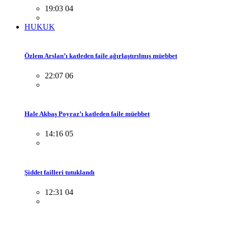
19:03 04
HUKUK
Özlem Arslan’ı katleden faile ağırlaştırılmış müebbet
22:07 06
Hale Akbaş Poyraz’ı katleden faile müebbet
14:16 05
Şiddet failleri tutuklandı
12:31 04