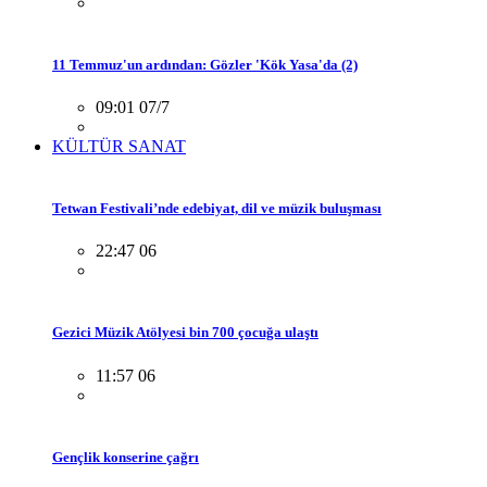
11 Temmuz'un ardından: Gözler 'Kök Yasa'da (2)
09:01 07/7
KÜLTÜR SANAT
Tetwan Festivali’nde edebiyat, dil ve müzik buluşması
22:47 06
Gezici Müzik Atölyesi bin 700 çocuğa ulaştı
11:57 06
Gençlik konserine çağrı