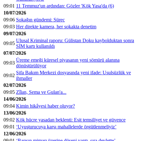
09:01
11 Temmuz'un ardından: Gözler 'Kök Yasa'da (6)
10/07/2026
09:06
Sokağın gündemi: Süreç
09:03
Her direkte kamera, her sokakta denetim
09/07/2026
Ulusal Kriminal raporu: Gülistan Doku kaybolduktan sonra
09:05
SİM kartı kullanıldı
07/07/2026
Üreme emeği küresel piyasanın yeni sömürü alanına
09:03
dönüştürülüyor
Şifa Bakım Merkezi dosyasında yeni ifade: Usulsüzlük ve
09:02
ihmaller
02/07/2026
09:05
Zîlan, Sema ve Gulan'a...
14/06/2026
09:04
Kimin hikâyesi haber oluyor?
13/06/2026
09:02
Kök hücre yasadan beklenti: Eşit temsiliyet ve güvence
09:01
‘Uyuşturucuya karşı mahallelerde örgütlenmeliyiz’
12/06/2026
09:01
‘Barışın mimarı üzerine düşeni yaptı, sıra devlette’