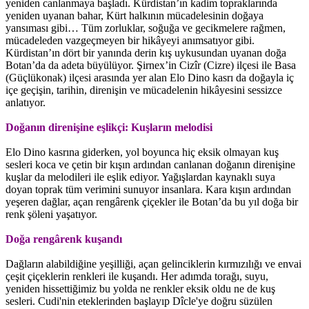
yeniden canlanmaya başladı. Kürdistan’ın kadim topraklarında
yeniden uyanan bahar, Kürt halkının mücadelesinin doğaya
yansıması gibi… Tüm zorluklar, soğuğa ve gecikmelere rağmen,
mücadeleden vazgeçmeyen bir hikâyeyi anımsatıyor gibi.
Kürdistan’ın dört bir yanında derin kış uykusundan uyanan doğa
Botan’da da adeta büyülüyor. Şirnex’in Cizîr (Cizre) ilçesi ile Basa
(Güçlükonak) ilçesi arasında yer alan Elo Dino kasrı da doğayla iç
içe geçişin, tarihin, direnişin ve mücadelenin hikâyesini sessizce
anlatıyor.
Doğanın direnişine eşlikçi: Kuşların melodisi
Elo Dino kasrına giderken, yol boyunca hiç eksik olmayan kuş
sesleri koca ve çetin bir kışın ardından canlanan doğanın direnişine
kuşlar da melodileri ile eşlik ediyor. Yağışlardan kaynaklı suya
doyan toprak tüm verimini sunuyor insanlara. Kara kışın ardından
yeşeren dağlar, açan rengârenk çiçekler ile Botan’da bu yıl doğa bir
renk şöleni yaşatıyor.
Doğa rengârenk kuşandı
Dağların alabildiğine yeşilliği, açan gelinciklerin kırmızılığı ve envai
çeşit çiçeklerin renkleri ile kuşandı. Her adımda torağı, suyu,
yeniden hissettiğimiz bu yolda ne renkler eksik oldu ne de kuş
sesleri. Cudi'nin eteklerinden başlayıp Dîcle'ye doğru süzülen