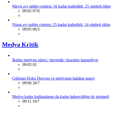
Mayıs ayı şiddet çetelesi: 16 kadın katledildi, 25 şüpheli ölüm
09:02 07/6
Nisan ayı şiddet çetelesi: 25 kadın katledildi, 14 şüpheli ölüm
09:05 06/5
Medya Kritik
İktidar medyası süreci ‘güvenlik’ eksenine hapsediyor
09:03 02
Gülistan Doku Dosyası ve medyanın hakikat sınavı
09:06 26/7
Medya kadın katliamlarını da kadın haberciliğini de görmedi
09:11 19/7