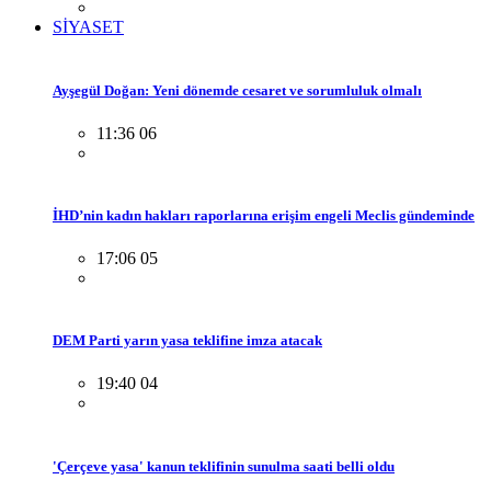
SİYASET
Ayşegül Doğan: Yeni dönemde cesaret ve sorumluluk olmalı
11:36 06
İHD’nin kadın hakları raporlarına erişim engeli Meclis gündeminde
17:06 05
DEM Parti yarın yasa teklifine imza atacak
19:40 04
'Çerçeve yasa' kanun teklifinin sunulma saati belli oldu