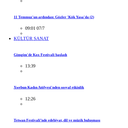
11 Temmuz'un ardından: Gözler 'Kök Yasa'da (2)
09:01 07/7
KÜLTÜR SANAT
Gimgim'de Kox Festivali başladı
13:39
Xwebun Kadın Atölyesi'nden sosyal etkinlik
12:26
Tetwan Festivali’nde edebiyat, dil ve müzik buluşması