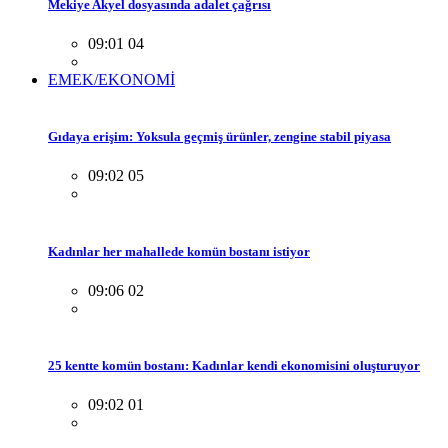
Mekiye Akyel dosyasında adalet çağrısı
09:01 04
EMEK/EKONOMİ
Gıdaya erişim: Yoksula geçmiş ürünler, zengine stabil piyasa
09:02 05
Kadınlar her mahallede komün bostanı istiyor
09:06 02
25 kentte komün bostanı: Kadınlar kendi ekonomisini oluşturuyor
09:02 01