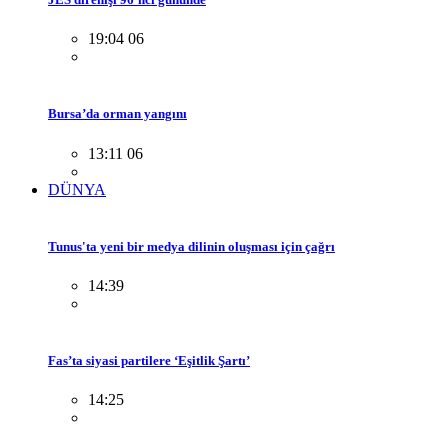
19:04 06
Bursa’da orman yangını
13:11 06
DÜNYA
Tunus'ta yeni bir medya dilinin oluşması için çağrı
14:39
Fas’ta siyasi partilere ‘Eşitlik Şartı’
14:25