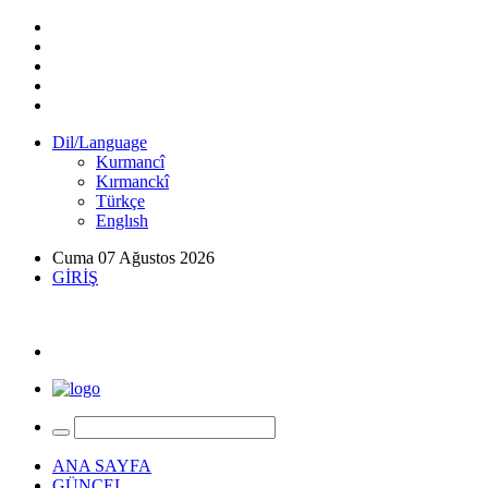
Dil/Language
Kurmancî
Kırmanckî
Türkçe
Englısh
Cuma 07 Ağustos 2026
GİRİŞ
ANA SAYFA
GÜNCEL