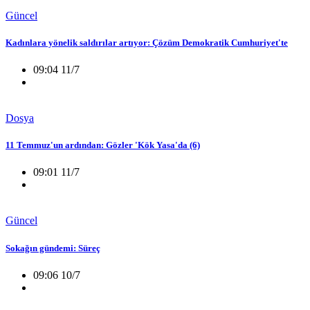
Güncel
Kadınlara yönelik saldırılar artıyor: Çözüm Demokratik Cumhuriyet'te
09:04 11/7
Dosya
11 Temmuz'un ardından: Gözler 'Kök Yasa'da (6)
09:01 11/7
Güncel
Sokağın gündemi: Süreç
09:06 10/7