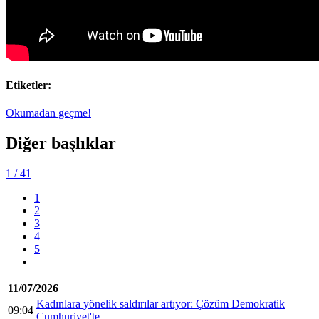
Etiketler:
Okumadan geçme!
Diğer başlıklar
1
/ 41
1
2
3
4
5
11/07/2026
Kadınlara yönelik saldırılar artıyor: Çözüm Demokratik
09:04
Cumhuriyet'te