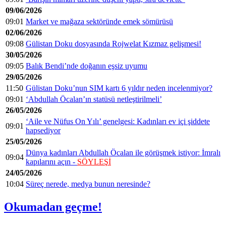
09/06/2026
09:01
Market ve mağaza sektöründe emek sömürüsü
02/06/2026
09:08
Gülistan Doku dosyasında Rojwelat Kızmaz gelişmesi!
30/05/2026
09:05
Balık Bendi’nde doğanın eşsiz uyumu
29/05/2026
11:50
Gülistan Doku’nun SIM kartı 6 yıldır neden incelenmiyor?
09:01
‘Abdullah Öcalan’ın statüsü netleştirilmeli’
26/05/2026
‘Aile ve Nüfus On Yılı’ genelgesi: Kadınları ev içi şiddete
09:01
hapsediyor
25/05/2026
Dünya kadınları Abdullah Öcalan ile görüşmek istiyor: İmralı
09:04
kapılarını açın -
SÖYLEŞİ
24/05/2026
10:04
Süreç nerede, medya bunun neresinde?
Okumadan geçme!