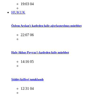
19:03 04
HUKUK
Özlem Arslan’ı katleden faile ağırlaştırılmış müebbet
22:07 06
Hale Akbaş Poyraz’ı katleden faile müebbet
14:16 05
Şiddet failleri tutuklandı
12:31 04