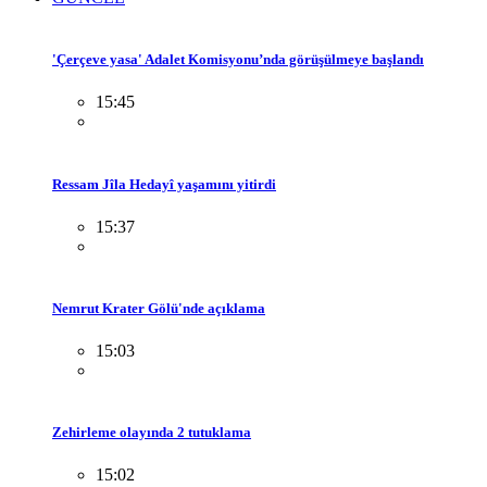
'Çerçeve yasa' Adalet Komisyonu’nda görüşülmeye başlandı
15:45
Ressam Jîla Hedayî yaşamını yitirdi
15:37
Nemrut Krater Gölü'nde açıklama
15:03
Zehirleme olayında 2 tutuklama
15:02