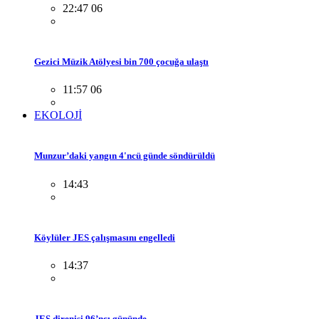
22:47 06
Gezici Müzik Atölyesi bin 700 çocuğa ulaştı
11:57 06
EKOLOJİ
Munzur’daki yangın 4'ncü günde söndürüldü
14:43
Köylüler JES çalışmasını engelledi
14:37
JES direnişi 96’ncı gününde