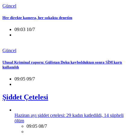
Güncel
Her direkte kamera, her sokakta denetim
09:03 10/7
Güncel
Ulusal Kriminal raporu: Gülistan Doku kaybolduktan sonra SİM kartı
kullanıldı
09:05 09/7
Şiddet Çetelesi
Haziran ayı şiddet çetelesi: 29 kadın katledildi, 14 şüpheli
ölüm
09:05 08/7