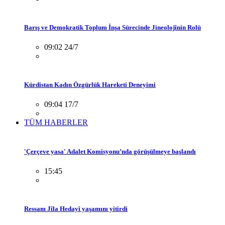
Barış ve Demokratik Toplum İnşa Sürecinde Jineolojînin Rolü
09:02 24/7
Kürdistan Kadın Özgürlük Hareketi Deneyimi
09:04 17/7
TÜM HABERLER
'Çerçeve yasa' Adalet Komisyonu’nda görüşülmeye başlandı
15:45
Ressam Jîla Hedayî yaşamını yitirdi