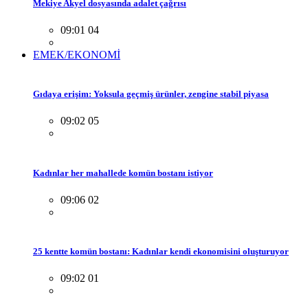
Mekiye Akyel dosyasında adalet çağrısı
09:01 04
EMEK/EKONOMİ
Gıdaya erişim: Yoksula geçmiş ürünler, zengine stabil piyasa
09:02 05
Kadınlar her mahallede komün bostanı istiyor
09:06 02
25 kentte komün bostanı: Kadınlar kendi ekonomisini oluşturuyor
09:02 01