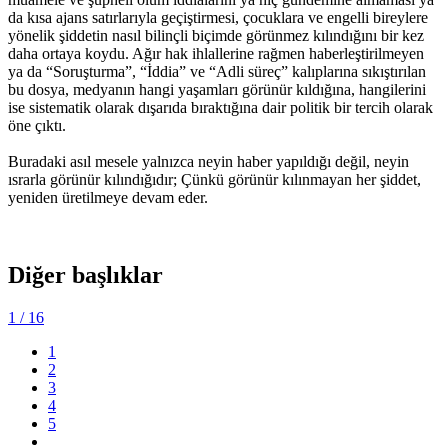
da kısa ajans satırlarıyla geçiştirmesi, çocuklara ve engelli bireylere
yönelik şiddetin nasıl bilinçli biçimde görünmez kılındığını bir kez
daha ortaya koydu. Ağır hak ihlallerine rağmen haberleştirilmeyen
ya da “Soruşturma”, “İddia” ve “Adli süreç” kalıplarına sıkıştırılan
bu dosya, medyanın hangi yaşamları görünür kıldığına, hangilerini
ise sistematik olarak dışarıda bıraktığına dair politik bir tercih olarak
öne çıktı.
Buradaki asıl mesele yalnızca neyin haber yapıldığı değil, neyin
ısrarla görünür kılındığıdır; Çünkü görünür kılınmayan her şiddet,
yeniden üretilmeye devam eder.
Diğer başlıklar
1
/ 16
1
2
3
4
5