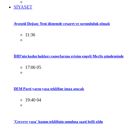
SİYASET
Ayşegül Doğan: Yeni dönemde cesaret ve sorumluluk olmalı
11:36
İHD’nin kadın hakları raporlarına erişim engeli Meclis gündeminde
17:06 05
DEM Parti yarın yasa teklifine imza atacak
19:40 04
'Çerçeve yasa' kanun teklifinin sunulma saati belli oldu