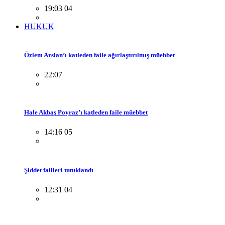
19:03 04
HUKUK
Özlem Arslan’ı katleden faile ağırlaştırılmış müebbet
22:07
Hale Akbaş Poyraz’ı katleden faile müebbet
14:16 05
Şiddet failleri tutuklandı
12:31 04