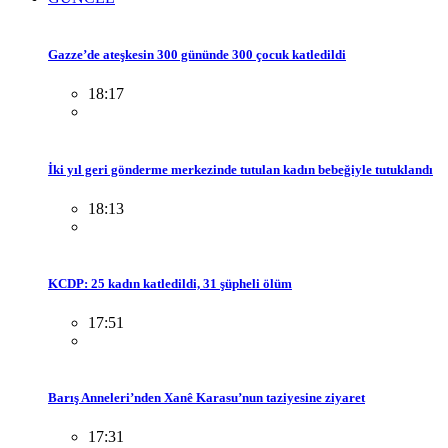
Gazze’de ateşkesin 300 gününde 300 çocuk katledildi
18:17
İki yıl geri gönderme merkezinde tutulan kadın bebeğiyle tutuklandı
18:13
KCDP: 25 kadın katledildi, 31 şüpheli ölüm
17:51
Barış Anneleri’nden Xanê Karasu’nun taziyesine ziyaret
17:31