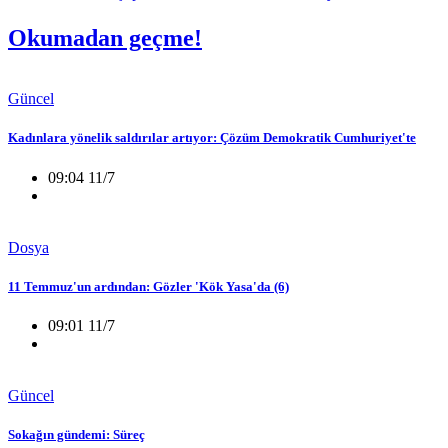
Okumadan geçme!
Güncel
Kadınlara yönelik saldırılar artıyor: Çözüm Demokratik Cumhuriyet'te
09:04 11/7
Dosya
11 Temmuz'un ardından: Gözler 'Kök Yasa'da (6)
09:01 11/7
Güncel
Sokağın gündemi: Süreç