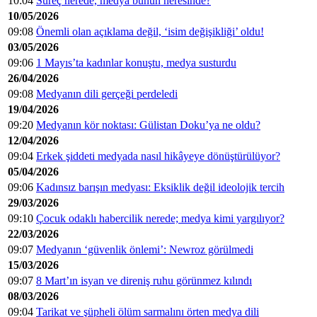
10:04
Süreç nerede, medya bunun neresinde?
10/05/2026
09:08
Önemli olan açıklama değil, ‘isim değişikliği’ oldu!
03/05/2026
09:06
1 Mayıs’ta kadınlar konuştu, medya susturdu
26/04/2026
09:08
Medyanın dili gerçeği perdeledi
19/04/2026
09:20
Medyanın kör noktası: Gülistan Doku’ya ne oldu?
12/04/2026
09:04
Erkek şiddeti medyada nasıl hikâyeye dönüştürülüyor?
05/04/2026
09:06
Kadınsız barışın medyası: Eksiklik değil ideolojik tercih
29/03/2026
09:10
Çocuk odaklı habercilik nerede; medya kimi yargılıyor?
22/03/2026
09:07
Medyanın ‘güvenlik önlemi’: Newroz görülmedi
15/03/2026
09:07
8 Mart’ın isyan ve direniş ruhu görünmez kılındı
08/03/2026
09:04
Tarikat ve şüpheli ölüm sarmalını örten medya dili