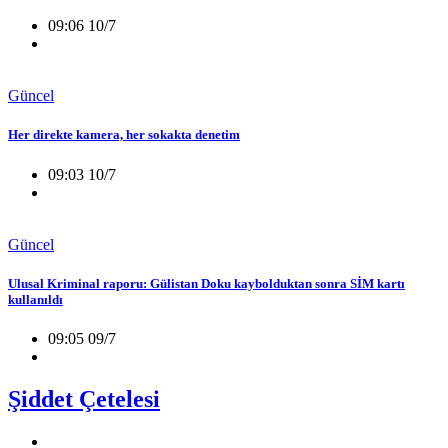
09:06 10/7
Güncel
Her direkte kamera, her sokakta denetim
09:03 10/7
Güncel
Ulusal Kriminal raporu: Gülistan Doku kaybolduktan sonra SİM kartı
kullanıldı
09:05 09/7
Şiddet Çetelesi