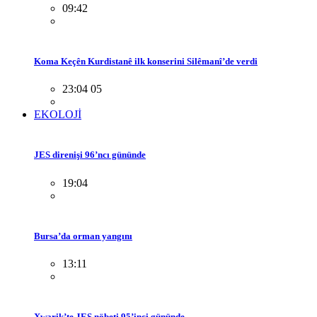
09:42
Koma Keçên Kurdistanê ilk konserini Silêmanî’de verdi
23:04 05
EKOLOJİ
JES direnişi 96’ncı gününde
19:04
Bursa’da orman yangını
13:11
Xwarik’te JES nöbeti 95’inci gününde