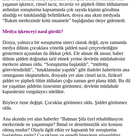
yaşanan işkence, cinsel taciz, tecavüz ve şüpheli ölüm iddialarının
ardından soruşturma kapsamında çok sayıda kişinin gözaltına
alındığı ve tutuklandığı belirtilirken, dosya ana akım medyada
“Bakım merkezinde kötü muamele” başlığından öteye gidemedi.
Medya işkenceyi nasıl gördü?
Dosya, yalnızca bir soruşturma süreci olarak değil, aynı zamanda
medya dilinin çocuklara yönelik şiddeti nasıl çerçevelediğini
göstermesi açısından da dikkat çekti. Ele alınan ilk unsur, haber
dilinin şiddeti doğrudan tarif etmek yerine devletin müdahalesini
merkeze alması oldu. “Soruşturma başlatıldı”, “müfettiş
görevlendirildi”, “tutuklamalar yapıldı” gibi ifadeler haberlerin ana
omurgasını oluştururken, dosyada yer alan cinsel taciz, fiziksel
şiddet ve şüpheli ölüm iddiaları çoğu zaman geri plana itildi. Bu dil
ise yaşatılan şiddetin öznesinin görünmez, devletin müdahale
kapasitesini vurgulayıcı nitelikte.
Böylece özne değişti. Çocuklar görünmez oldu. Şiddet görünmez
oldu.
Ana akımda yer alan haberler “Batman Şifa özel rehabilitasyon
merkezinde ne yaşanmıştır? İhmal ve denetimsizlik söz konusu
olmuş mudur? Olayla ilgili etkin ve kapsamlı bir soruşturma
başlatılmış mıdır? Çocukların ve engelli bireylerin güvenliğini