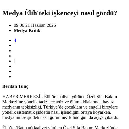
Medya Êlih'teki işkenceyi nasıl gördü?
09:06 21 Haziran 2026
Medya Kritik
4
|
Beritan Tunç
HABER MERKEZİ - Êlih’te faaliyet yürüten Özel Şifa Bakım
Merkezi’ne yönelik taciz, tecavüz ve ölüm iddialarında havuz
medyanın tepkisizliği, Türkiye’de çocuklara ve engelli bireylere
yönelik sistematik şiddetin nasıl işlendiğini ortaya koyarken,
medyanın ise şiddeti nasıl görünmez kılındığını da açığa çıkardı.
Êlih’te (Batman) faaliyet yürüten Özel Şifa Bakım Merkezi’nde