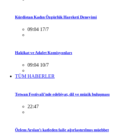
Kürdistan Kadın Özgürlük Hareketi Deneyimi
09:04 17/7
Hakikat ve Adalet Komisyonları
09:04 10/7
TÜM HABERLER
Tetwan Festivali’nde edebiyat, dil ve müzik buluşması
22:47
Özlem Arslan’ı katleden faile ağırlaştırılmış müebbet