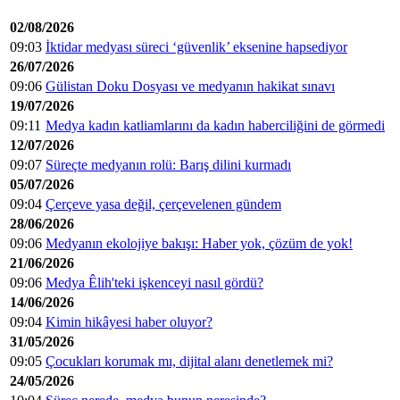
02/08/2026
09:03
İktidar medyası süreci ‘güvenlik’ eksenine hapsediyor
26/07/2026
09:06
Gülistan Doku Dosyası ve medyanın hakikat sınavı
19/07/2026
09:11
Medya kadın katliamlarını da kadın haberciliğini de görmedi
12/07/2026
09:07
Süreçte medyanın rolü: Barış dilini kurmadı
05/07/2026
09:04
Çerçeve yasa değil, çerçevelenen gündem
28/06/2026
09:06
Medyanın ekolojiye bakışı: Haber yok, çözüm de yok!
21/06/2026
09:06
Medya Êlih'teki işkenceyi nasıl gördü?
14/06/2026
09:04
Kimin hikâyesi haber oluyor?
31/05/2026
09:05
Çocukları korumak mı, dijital alanı denetlemek mi?
24/05/2026