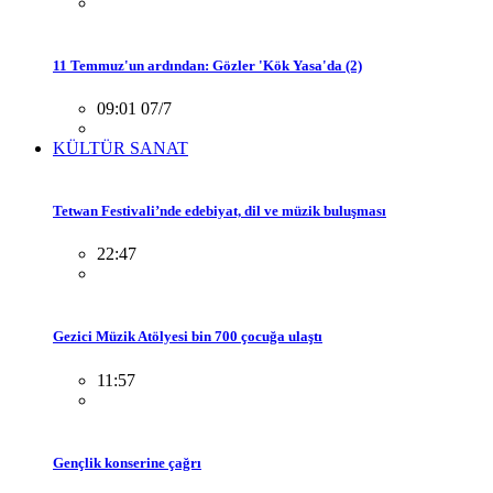
11 Temmuz'un ardından: Gözler 'Kök Yasa'da (2)
09:01 07/7
KÜLTÜR SANAT
Tetwan Festivali’nde edebiyat, dil ve müzik buluşması
22:47
Gezici Müzik Atölyesi bin 700 çocuğa ulaştı
11:57
Gençlik konserine çağrı