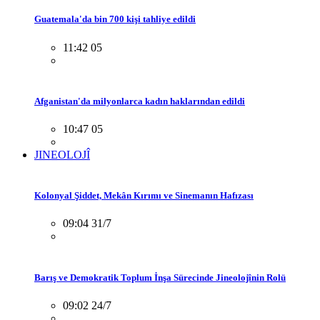
Guatemala'da bin 700 kişi tahliye edildi
11:42 05
Afganistan'da milyonlarca kadın haklarından edildi
10:47 05
JINEOLOJÎ
Kolonyal Şiddet, Mekân Kırımı ve Sinemanın Hafızası
09:04 31/7
Barış ve Demokratik Toplum İnşa Sürecinde Jineolojînin Rolü
09:02 24/7