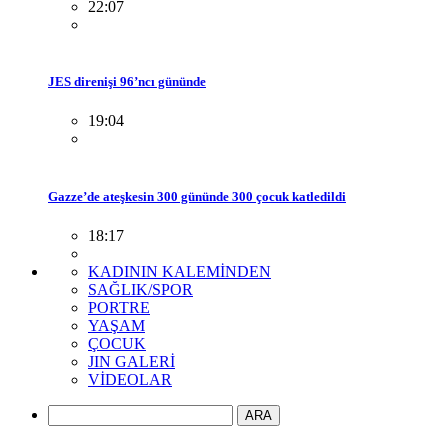
22:07
JES direnişi 96’ncı gününde
19:04
Gazze’de ateşkesin 300 gününde 300 çocuk katledildi
18:17
KADININ KALEMİNDEN
SAĞLIK/SPOR
PORTRE
YAŞAM
ÇOCUK
JIN GALERİ
VİDEOLAR
ARA