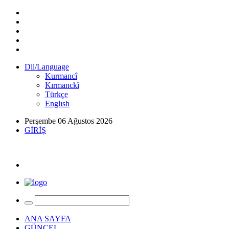
Dil/Language
Kurmancî
Kırmanckî
Türkçe
Englısh
Perşembe 06 Ağustos 2026
GİRİŞ
ANA SAYFA
GÜNCEL