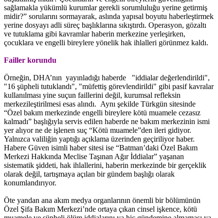
sağlamakla yükümlü kurumlar gerekli sorumluluğu yerine getirmiş
midir?” sorularını sormayarak, aslında yapısal boyutu haberleştirmek
yerine dosyayı adli süreç başlıklarına sıkıştırdı. Operasyon, gözaltı
ve tutuklama gibi kavramlar haberin merkezine yerleşirken,
çocuklara ve engelli bireylere yönelik hak ihlalleri görünmez kaldı.
Failler korundu
Örneğin, DHA’nın yayınladığı haberde "iddialar değerlendirildi",
"16 şüpheli tutuklandı", "müfettiş görevlendirildi" gibi pasif kavralar
kullanılması yine suçun faillerini değil, kurumsal refleksin
merkezileştirilmesi esas alındı. Aynı şekilde Türkgün sitesinde
“Özel bakım merkezinde engelli bireylere kötü muamele cezasız
kalmadı” başlığıyla servis edilen haberde ne bakım merkezinin ismi
yer alıyor ne de işlenen suç “Kötü muamele”den ileri gidiyor.
Yalnızca valiliğin yaptığı açıklama üzerinden geçiriliyor haber.
Habere Güven isimli haber sitesi ise “Batman’daki Özel Bakım
Merkezi Hakkında Meclise Taşınan Ağır İddialar” yaşanan
sistematik şiddeti, hak ihlallerini, haberin merkezinde bir gerçeklik
olarak değil, tartışmaya açılan bir gündem başlığı olarak
konumlandırıyor.
Öte yandan ana akım medya organlarının önemli bir bölümünün
Özel Şifa Bakım Merkezi’nde ortaya çıkan cinsel işkence, kötü
muamele ve şüpheli ölüm iddialarını ya hiç gündemine almaması ya