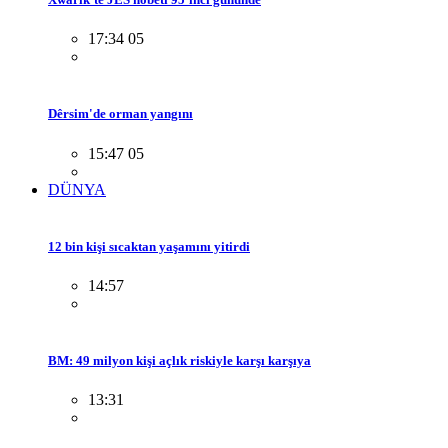
17:34 05
Dêrsim'de orman yangını
15:47 05
DÜNYA
12 bin kişi sıcaktan yaşamını yitirdi
14:57
BM: 49 milyon kişi açlık riskiyle karşı karşıya
13:31