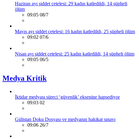
Haziran ayı şiddet çetelesi: 29 kadın katledildi, 14 şüpheli
ölüm
09:05 08/7
Mayıs ayı şiddet çetelesi: 16 kadın katledildi, 25 şüpheli ölüm
09:02 07/6
Nisan ayı şiddet çetelesi: 25 kadın katledildi, 14 şüpheli ölüm
09:05 06/5
Medya Kritik
İktidar medyası süreci ‘güvenlik’ eksenine hapsediyor
09:03 02
Gülistan Doku Dosyası ve medyanın hakikat sınavı
09:06 26/7