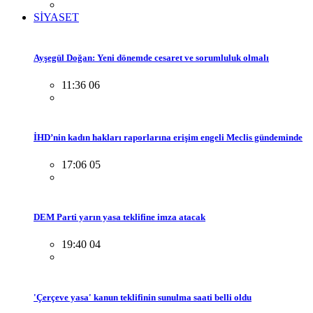
SİYASET
Ayşegül Doğan: Yeni dönemde cesaret ve sorumluluk olmalı
11:36 06
İHD’nin kadın hakları raporlarına erişim engeli Meclis gündeminde
17:06 05
DEM Parti yarın yasa teklifine imza atacak
19:40 04
'Çerçeve yasa' kanun teklifinin sunulma saati belli oldu