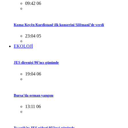
09:42 06
Koma Keçên Kurdistanê ilk konserini Silêmanî’de verdi
23:04 05
EKOLOJİ
JES direnişi 96’ncı gününde
19:04 06
Bursa’da orman yangını
13:11 06
Xwarik’te JES nöbeti 95’inci gününde