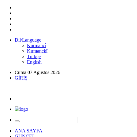
Dil/Language
Kurmancî
Kırmanckî
Türkçe
Englısh
Cuma 07 Ağustos 2026
GİRİŞ
ANA SAYFA
GÜNCEL