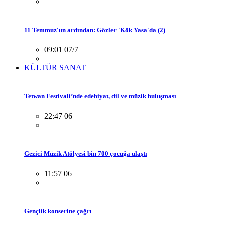
11 Temmuz'un ardından: Gözler 'Kök Yasa'da (2)
09:01 07/7
KÜLTÜR SANAT
Tetwan Festivali’nde edebiyat, dil ve müzik buluşması
22:47 06
Gezici Müzik Atölyesi bin 700 çocuğa ulaştı
11:57 06
Gençlik konserine çağrı