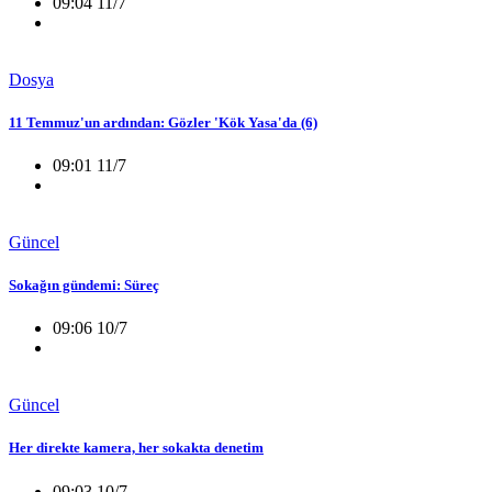
09:04 11/7
Dosya
11 Temmuz'un ardından: Gözler 'Kök Yasa'da (6)
09:01 11/7
Güncel
Sokağın gündemi: Süreç
09:06 10/7
Güncel
Her direkte kamera, her sokakta denetim
09:03 10/7