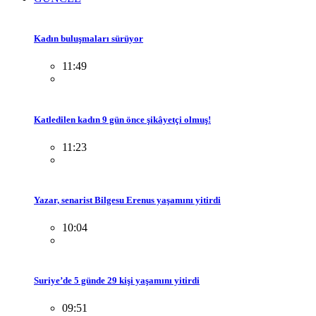
Kadın buluşmaları sürüyor
11:49
Katledilen kadın 9 gün önce şikâyetçi olmuş!
11:23
Yazar, senarist Bilgesu Erenus yaşamını yitirdi
10:04
Suriye’de 5 günde 29 kişi yaşamını yitirdi
09:51