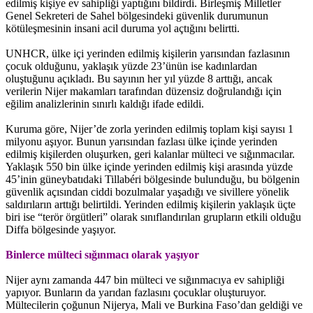
edilmiş kişiye ev sahipliği yaptığını bildirdi. Birleşmiş Milletler
Genel Sekreteri de Sahel bölgesindeki güvenlik durumunun
kötüleşmesinin insani acil duruma yol açtığını belirtti.
UNHCR, ülke içi yerinden edilmiş kişilerin yarısından fazlasının
çocuk olduğunu, yaklaşık yüzde 23’ünün ise kadınlardan
oluştuğunu açıkladı. Bu sayının her yıl yüzde 8 arttığı, ancak
verilerin Nijer makamları tarafından düzensiz doğrulandığı için
eğilim analizlerinin sınırlı kaldığı ifade edildi.
Kuruma göre, Nijer’de zorla yerinden edilmiş toplam kişi sayısı 1
milyonu aşıyor. Bunun yarısından fazlası ülke içinde yerinden
edilmiş kişilerden oluşurken, geri kalanlar mülteci ve sığınmacılar.
Yaklaşık 550 bin ülke içinde yerinden edilmiş kişi arasında yüzde
45’inin güneybatıdaki Tillabéri bölgesinde bulunduğu, bu bölgenin
güvenlik açısından ciddi bozulmalar yaşadığı ve sivillere yönelik
saldırıların arttığı belirtildi. Yerinden edilmiş kişilerin yaklaşık üçte
biri ise “terör örgütleri” olarak sınıflandırılan grupların etkili olduğu
Diffa bölgesinde yaşıyor.
Binlerce mülteci sığınmacı olarak yaşıyor
Nijer aynı zamanda 447 bin mülteci ve sığınmacıya ev sahipliği
yapıyor. Bunların da yarıdan fazlasını çocuklar oluşturuyor.
Mültecilerin çoğunun Nijerya, Mali ve Burkina Faso’dan geldiği ve