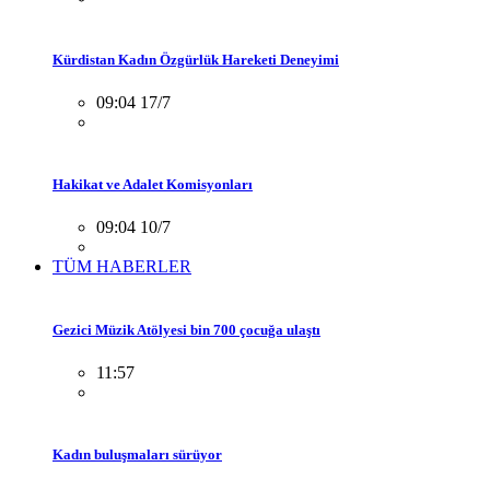
Kürdistan Kadın Özgürlük Hareketi Deneyimi
09:04 17/7
Hakikat ve Adalet Komisyonları
09:04 10/7
TÜM HABERLER
Gezici Müzik Atölyesi bin 700 çocuğa ulaştı
11:57
Kadın buluşmaları sürüyor