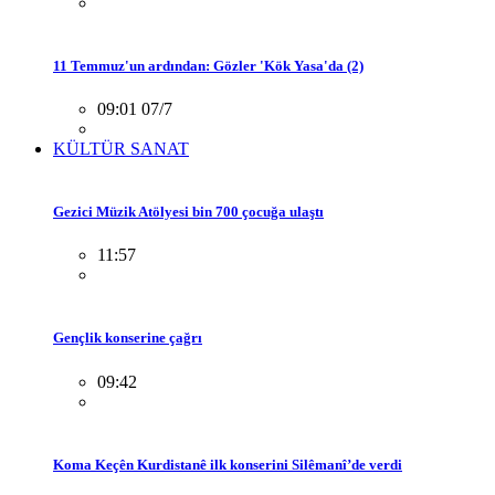
11 Temmuz'un ardından: Gözler 'Kök Yasa'da (2)
09:01 07/7
KÜLTÜR SANAT
Gezici Müzik Atölyesi bin 700 çocuğa ulaştı
11:57
Gençlik konserine çağrı
09:42
Koma Keçên Kurdistanê ilk konserini Silêmanî’de verdi