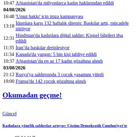
10:47
Afganistan'da milyonlarca kadın haklarından edildi
04/08/2026
16:48
'Umut hakkı' için imza kampanyası
İdamlara karşı 132 haftalık direniş: Baskılar arttı, mücadele
13:18
sürüyor
Hindistan'da kadınlara dijital saldırı: Kişisel bilgileri ifşa
12:31
edildi
11:35
İran’da baskılar derinleşiyor
11:34
Kanada'da yangın: 5 bin kişi tahliye edildi
10:37
Afganistan’da en az 17 kadın gözaltına alındı
03/08/2026
21:12
Rusya'ya saldırısında 3 çocuk yaşamını yitirdi
19:00
Fransa'da 142 çocuk gözaltına alındı
Okumadan geçme!
Güncel
Kadınlara yönelik saldırılar artıyor: Çözüm Demokratik Cumhuriyet'te