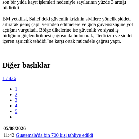
son bir yılda kayıt işlemleri nedeniyle sayılarının yüzde 3 arttığı
bildirildi.
BM yetkilisi, Sahel’deki güvenlik krizinin sivillere yönelik şiddeti
artırarak geniş çaplı yerinden edilmelere ve gıda güvensizliğine yol
açtığını vurguladı. Bölge ülkelerine ise güvenlik ve siyasi iş
birliğinin güçlendirilmesi çağrısında bulunarak, “terörizm ve şiddet
içeren aşırıcılık tehdidi”ne karşı ortak mücadele çağrısı yaptı.
.
Diğer başlıklar
1
/ 426
1
2
3
4
5
05/08/2026
11:42
Guatemala'da bin 700 kişi tahliye edildi