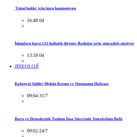
'Umut hakkı' için imza kampanyası
16:48 04
İdamlara karşı 132 haftalık direniş: Baskılar arttı, mücadele sürüyor
13:18 04
JINEOLOJÎ
Kolonyal Şiddet, Mekân Kırımı ve Sinemanın Hafızası
09:04 31/7
Barış ve Demokratik Toplum İnşa Sürecinde Jineolojînin Rolü
09:02 24/7