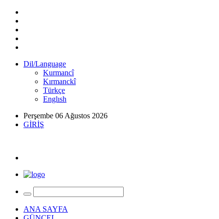
Dil/Language
Kurmancî
Kırmanckî
Türkçe
Englısh
Perşembe 06 Ağustos 2026
GİRİŞ
ANA SAYFA
GÜNCEL