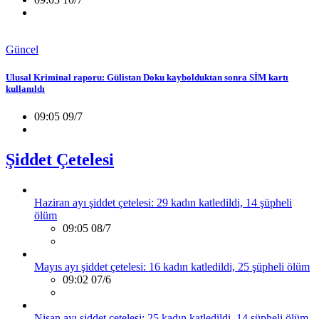
Güncel
Ulusal Kriminal raporu: Gülistan Doku kaybolduktan sonra SİM kartı
kullanıldı
09:05 09/7
Şiddet Çetelesi
Haziran ayı şiddet çetelesi: 29 kadın katledildi, 14 şüpheli
ölüm
09:05 08/7
Mayıs ayı şiddet çetelesi: 16 kadın katledildi, 25 şüpheli ölüm
09:02 07/6
Nisan ayı şiddet çetelesi: 25 kadın katledildi, 14 şüpheli ölüm