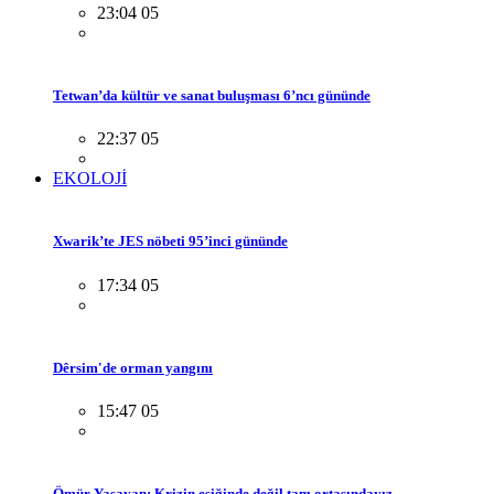
23:04 05
Tetwan’da kültür ve sanat buluşması 6’ncı gününde
22:37 05
EKOLOJİ
Xwarik’te JES nöbeti 95’inci gününde
17:34 05
Dêrsim'de orman yangını
15:47 05
Ömür Yaşayan: Krizin eşiğinde değil tam ortasındayız