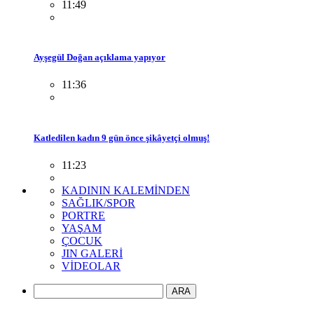
11:49
Ayşegül Doğan açıklama yapıyor
11:36
Katledilen kadın 9 gün önce şikâyetçi olmuş!
11:23
KADININ KALEMİNDEN
SAĞLIK/SPOR
PORTRE
YAŞAM
ÇOCUK
JIN GALERİ
VİDEOLAR
ARA