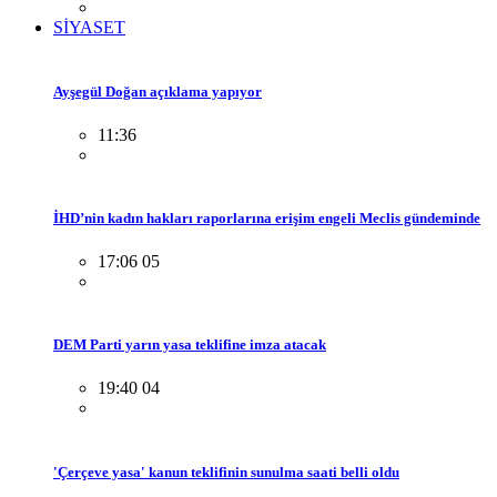
SİYASET
Ayşegül Doğan açıklama yapıyor
11:36
İHD’nin kadın hakları raporlarına erişim engeli Meclis gündeminde
17:06 05
DEM Parti yarın yasa teklifine imza atacak
19:40 04
'Çerçeve yasa' kanun teklifinin sunulma saati belli oldu