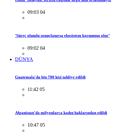
09:03 04
‘Süreç olumlu sonuçlanırsa ekosistem korunmuş olur’
09:02 04
DÜNYA
Guatemala'da bin 700 kişi tahliye edildi
11:42 05
Afganistan'da milyonlarca kadın haklarından edildi
10:47 05