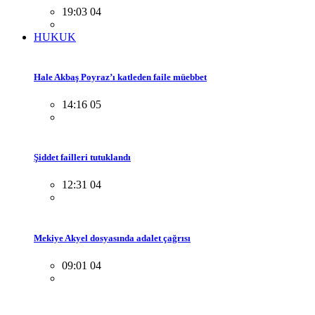
19:03 04
HUKUK
Hale Akbaş Poyraz’ı katleden faile müebbet
14:16 05
Şiddet failleri tutuklandı
12:31 04
Mekiye Akyel dosyasında adalet çağrısı
09:01 04