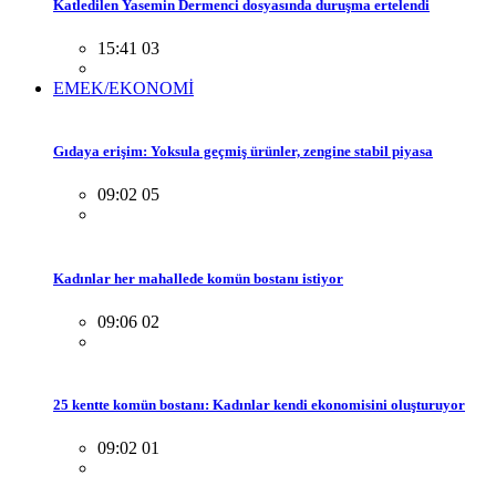
Katledilen Yasemin Dermenci dosyasında duruşma ertelendi
15:41 03
EMEK/EKONOMİ
Gıdaya erişim: Yoksula geçmiş ürünler, zengine stabil piyasa
09:02 05
Kadınlar her mahallede komün bostanı istiyor
09:06 02
25 kentte komün bostanı: Kadınlar kendi ekonomisini oluşturuyor
09:02 01