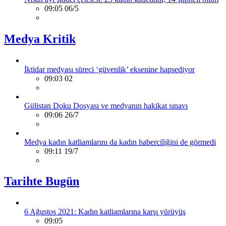
09:05 06/5
Medya Kritik
İktidar medyası süreci ‘güvenlik’ eksenine hapsediyor
09:03 02
Gülistan Doku Dosyası ve medyanın hakikat sınavı
09:06 26/7
Medya kadın katliamlarını da kadın haberciliğini de görmedi
09:11 19/7
Tarihte Bugün
6 Ağustos 2021: Kadın katliamlarına karşı yürüyüş
09:05