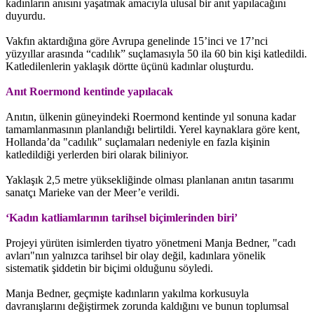
kadınların anısını yaşatmak amacıyla ulusal bir anıt yapılacağını
duyurdu.
Vakfın aktardığına göre Avrupa genelinde 15’inci ve 17’nci
yüzyıllar arasında “cadılık” suçlamasıyla 50 ila 60 bin kişi katledildi.
Katledilenlerin yaklaşık dörtte üçünü kadınlar oluşturdu.
Anıt Roermond kentinde yapılacak
Anıtın, ülkenin güneyindeki Roermond kentinde yıl sonuna kadar
tamamlanmasının planlandığı belirtildi. Yerel kaynaklara göre kent,
Hollanda’da "cadılık" suçlamaları nedeniyle en fazla kişinin
katledildiği yerlerden biri olarak biliniyor.
Yaklaşık 2,5 metre yüksekliğinde olması planlanan anıtın tasarımı
sanatçı Marieke van der Meer’e verildi.
‘Kadın katliamlarının tarihsel biçimlerinden biri’
Projeyi yürüten isimlerden tiyatro yönetmeni Manja Bedner, "cadı
avları"nın yalnızca tarihsel bir olay değil, kadınlara yönelik
sistematik şiddetin bir biçimi olduğunu söyledi.
Manja Bedner, geçmişte kadınların yakılma korkusuyla
davranışlarını değiştirmek zorunda kaldığını ve bunun toplumsal