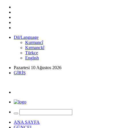
Dil/Language
Kurmancî
Kırmanckî
Türkçe
Englısh
Pazartesi 10 Ağustos 2026
GİRİŞ
ANA SAYFA
GÜNCEL