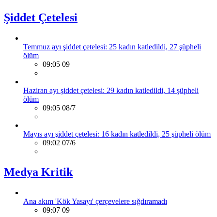
Şiddet Çetelesi
Temmuz ayı şiddet çetelesi: 25 kadın katledildi, 27 şüpheli
ölüm
09:05 09
Haziran ayı şiddet çetelesi: 29 kadın katledildi, 14 şüpheli
ölüm
09:05 08/7
Mayıs ayı şiddet çetelesi: 16 kadın katledildi, 25 şüpheli ölüm
09:02 07/6
Medya Kritik
Ana akım 'Kök Yasayı' çerçevelere sığdıramadı
09:07 09