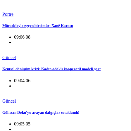
Portre
Mücadeleyle geçen bir ömür: Xanê Karasu
09:06 08
Güncel
Kentsel dönüşüm krizi: Kadın odaklı kooperatif modeli şart
09:04 06
Güncel
Gülistan Doku'yu arayan dalgıçlar tutuklandı!
09:05 05