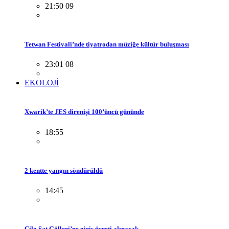
21:50 09
Tetwan Festivali’nde tiyatrodan müziğe kültür buluşması
23:01 08
EKOLOJİ
Xwarik’te JES direnişi 100’üncü gününde
18:55
2 kentte yangın söndürüldü
14:45
Cilo Sat Gölleri’ne giriş ücreti alınacak