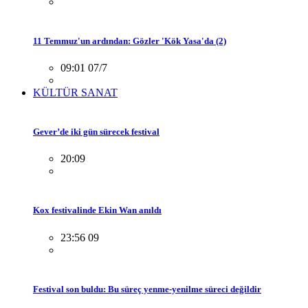
11 Temmuz'un ardından: Gözler 'Kök Yasa'da (2)
09:01 07/7
KÜLTÜR SANAT
Gever’de iki gün sürecek festival
20:09
Kox festivalinde Ekin Wan anıldı
23:56 09
Festival son buldu: Bu süreç yenme-yenilme süreci değildir