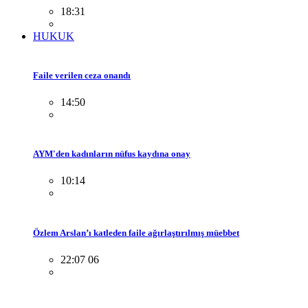
18:31
HUKUK
Faile verilen ceza onandı
14:50
AYM'den kadınların nüfus kaydına onay
10:14
Özlem Arslan’ı katleden faile ağırlaştırılmış müebbet
22:07 06