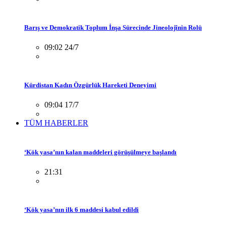
Barış ve Demokratik Toplum İnşa Sürecinde Jineolojînin Rolü
09:02 24/7
Kürdistan Kadın Özgürlük Hareketi Deneyimi
09:04 17/7
TÜM HABERLER
‘Kök yasa’nın kalan maddeleri görüşülmeye başlandı
21:31
‘Kök yasa’nın ilk 6 maddesi kabul edildi