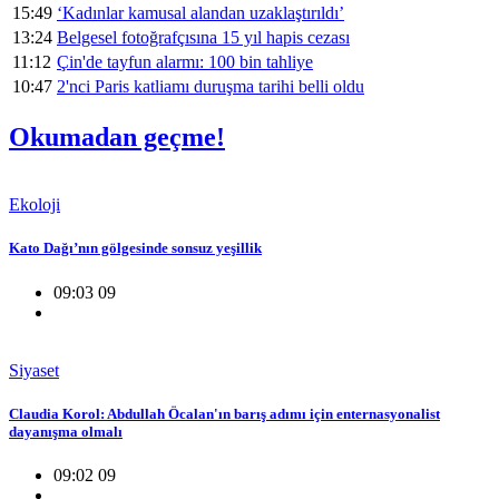
15:49
‘Kadınlar kamusal alandan uzaklaştırıldı’
13:24
Belgesel fotoğrafçısına 15 yıl hapis cezası
11:12
Çin'de tayfun alarmı: 100 bin tahliye
10:47
2'nci Paris katliamı duruşma tarihi belli oldu
Okumadan geçme!
Ekoloji
Kato Dağı’nın gölgesinde sonsuz yeşillik
09:03 09
Siyaset
Claudia Korol: Abdullah Öcalan'ın barış adımı için enternasyonalist
dayanışma olmalı
09:02 09