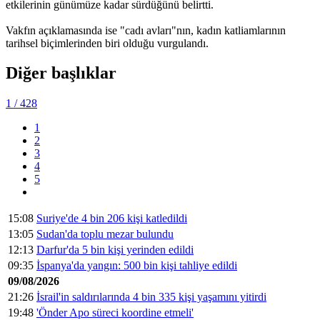
etkilerinin günümüze kadar sürdüğünü belirtti.
Vakfın açıklamasında ise "cadı avları"nın, kadın katliamlarının
tarihsel biçimlerinden biri olduğu vurgulandı.
Diğer başlıklar
1
/ 428
1
2
3
4
5
15:08
Suriye'de 4 bin 206 kişi katledildi
13:05
Sudan'da toplu mezar bulundu
12:13
Darfur'da 5 bin kişi yerinden edildi
09:35
İspanya'da yangın: 500 bin kişi tahliye edildi
09/08/2026
21:26
İsrail'in saldırılarında 4 bin 335 kişi yaşamını yitirdi
19:48
'Önder Apo süreci koordine etmeli'