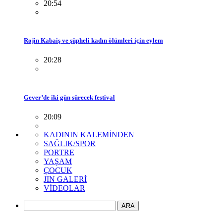
20:54
Rojin Kabaiş ve şüpheli kadın ölümleri için eylem
20:28
Gever’de iki gün sürecek festival
20:09
KADININ KALEMİNDEN
SAĞLIK/SPOR
PORTRE
YAŞAM
ÇOCUK
JIN GALERİ
VİDEOLAR
ARA