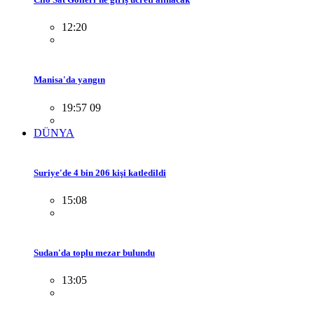
12:20
Manisa'da yangın
19:57 09
DÜNYA
Suriye'de 4 bin 206 kişi katledildi
15:08
Sudan'da toplu mezar bulundu
13:05