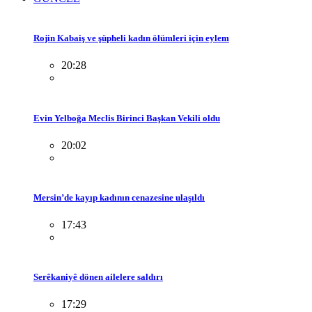
Rojin Kabaiş ve şüpheli kadın ölümleri için eylem
20:28
Evin Yelboğa Meclis Birinci Başkan Vekili oldu
20:02
Mersin’de kayıp kadının cenazesine ulaşıldı
17:43
Serêkaniyê dönen ailelere saldırı
17:29