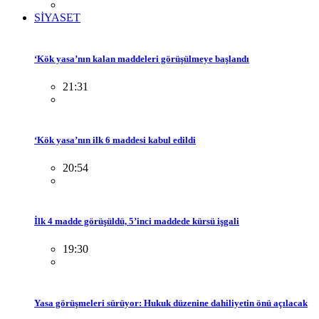
SİYASET
‘Kök yasa’nın kalan maddeleri görüşülmeye başlandı
21:31
‘Kök yasa’nın ilk 6 maddesi kabul edildi
20:54
İlk 4 madde görüşüldü, 5’inci maddede kürsü işgali
19:30
Yasa görüşmeleri sürüyor: Hukuk düzenine dahiliyetin önü açılacak