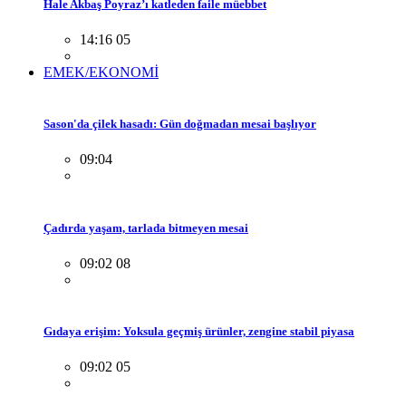
Hale Akbaş Poyraz’ı katleden faile müebbet
14:16 05
EMEK/EKONOMİ
Sason'da çilek hasadı: Gün doğmadan mesai başlıyor
09:04
Çadırda yaşam, tarlada bitmeyen mesai
09:02 08
Gıdaya erişim: Yoksula geçmiş ürünler, zengine stabil piyasa
09:02 05