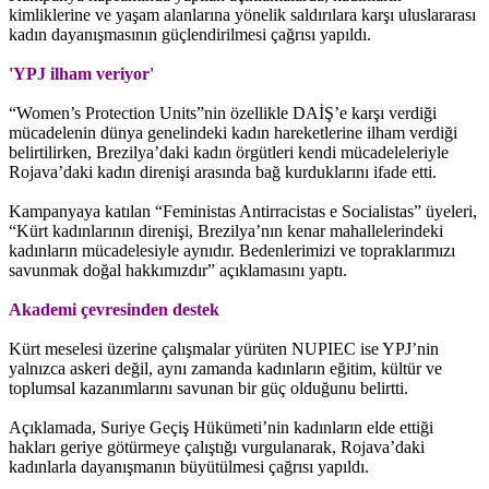
kimliklerine ve yaşam alanlarına yönelik saldırılara karşı uluslararası
kadın dayanışmasının güçlendirilmesi çağrısı yapıldı.
'YPJ ilham veriyor'
“Women’s Protection Units”nin özellikle DAİŞ’e karşı verdiği
mücadelenin dünya genelindeki kadın hareketlerine ilham verdiği
belirtilirken, Brezilya’daki kadın örgütleri kendi mücadeleleriyle
Rojava’daki kadın direnişi arasında bağ kurduklarını ifade etti.
Kampanyaya katılan “Feministas Antirracistas e Socialistas” üyeleri,
“Kürt kadınlarının direnişi, Brezilya’nın kenar mahallelerindeki
kadınların mücadelesiyle aynıdır. Bedenlerimizi ve topraklarımızı
savunmak doğal hakkımızdır” açıklamasını yaptı.
Akademi çevresinden destek
Kürt meselesi üzerine çalışmalar yürüten NUPIEC ise YPJ’nin
yalnızca askeri değil, aynı zamanda kadınların eğitim, kültür ve
toplumsal kazanımlarını savunan bir güç olduğunu belirtti.
Açıklamada, Suriye Geçiş Hükümeti’nin kadınların elde ettiği
hakları geriye götürmeye çalıştığı vurgulanarak, Rojava’daki
kadınlarla dayanışmanın büyütülmesi çağrısı yapıldı.