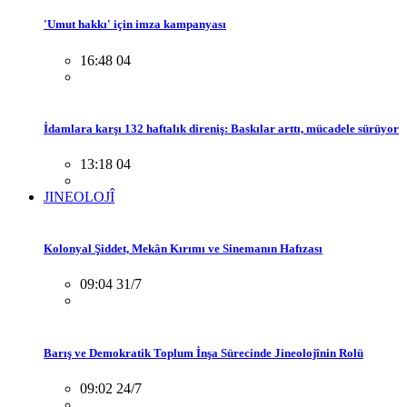
'Umut hakkı' için imza kampanyası
16:48 04
İdamlara karşı 132 haftalık direniş: Baskılar arttı, mücadele sürüyor
13:18 04
JINEOLOJÎ
Kolonyal Şiddet, Mekân Kırımı ve Sinemanın Hafızası
09:04 31/7
Barış ve Demokratik Toplum İnşa Sürecinde Jineolojînin Rolü
09:02 24/7