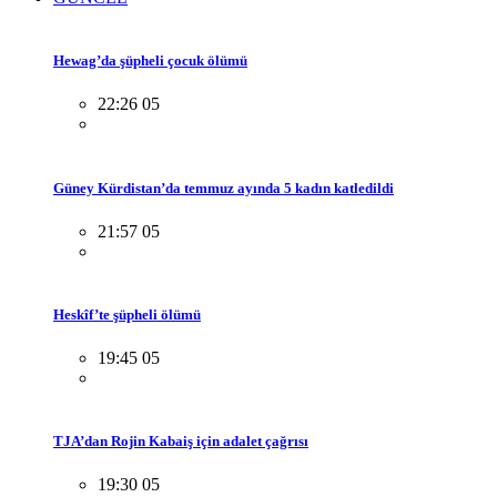
Hewag’da şüpheli çocuk ölümü
22:26 05
Güney Kürdistan’da temmuz ayında 5 kadın katledildi
21:57 05
Heskîf’te şüpheli ölümü
19:45 05
TJA’dan Rojin Kabaiş için adalet çağrısı
19:30 05