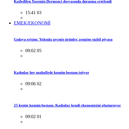
Katledilen Yasemin Dermenci dosyasında duruşma ertelendi
15:41 03
EMEK/EKONOMİ
Gıdaya erişim: Yoksula geçmiş ürünler, zengine stabil piyasa
09:02 05
Kadınlar her mahallede komün bostanı istiyor
09:06 02
25 kentte komün bostanı: Kadınlar kendi ekonomisini oluşturuyor
09:02 01