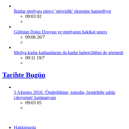
İktidar medyası süreci ‘güvenlik’ eksenine hapsediyor
09:03 02
Gülistan Doku Dosyası ve medyanın hakikat sınavı
09:06 26/7
Medya kadın katliamlarını da kadın haberciliğini de görmedi
09:11 19/7
Tarihte Bugün
5 Ağustos 2016: 'Önderliğime, toprağa, özgürlüğe sahip
çıkıyorum' kampanyası
09:03 05
Hakkımızda