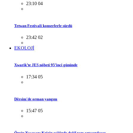
23:10 04
Tetwan Festivali konserlerle sürdü
23:42 02
EKOLOJİ
Xwarik’te JES nöbeti 95’inci gününde
17:34 05
Dêrsim'de orman yangını
15:47 05
Ömür Yaşayan: Krizin eşiğinde değil tam ortasındayız