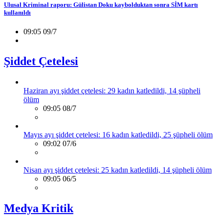
Ulusal Kriminal raporu: Gülistan Doku kaybolduktan sonra SİM kartı
kullanıldı
09:05 09/7
Şiddet Çetelesi
Haziran ayı şiddet çetelesi: 29 kadın katledildi, 14 şüpheli
ölüm
09:05 08/7
Mayıs ayı şiddet çetelesi: 16 kadın katledildi, 25 şüpheli ölüm
09:02 07/6
Nisan ayı şiddet çetelesi: 25 kadın katledildi, 14 şüpheli ölüm
09:05 06/5
Medya Kritik