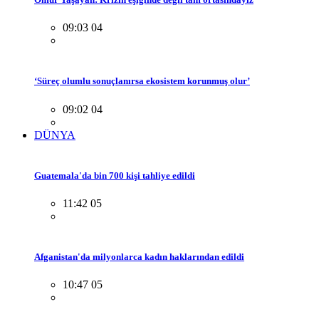
09:03 04
‘Süreç olumlu sonuçlanırsa ekosistem korunmuş olur’
09:02 04
DÜNYA
Guatemala'da bin 700 kişi tahliye edildi
11:42 05
Afganistan'da milyonlarca kadın haklarından edildi
10:47 05