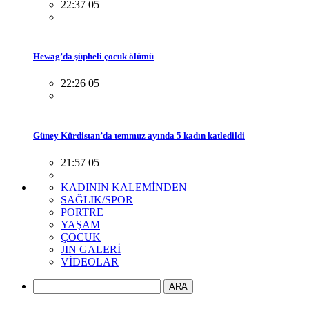
22:37 05
Hewag’da şüpheli çocuk ölümü
22:26 05
Güney Kürdistan’da temmuz ayında 5 kadın katledildi
21:57 05
KADININ KALEMİNDEN
SAĞLIK/SPOR
PORTRE
YAŞAM
ÇOCUK
JIN GALERİ
VİDEOLAR
ARA