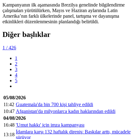
Kampanyanın ilk aşamasında Brezilya genelinde bilgilendirme
çalışmaları yürütülürken, Mayıs ve Haziran aylarında Latin
Amerika’nın farklı ülkelerinde panel, tartışma ve dayanışma
etkinlikleri düzenlenmesinin planlandığı belirtildi.
Diğer başlıklar
1
/ 426
1
2
3
4
5
05/08/2026
11:42
Guatemala'da bin 700 kişi tahliye edildi
10:47
Afganistan'da milyonlarca kadın haklarından edildi
04/08/2026
16:48
'Umut hakkı' için imza kampanyası
İdamlara karşı 132 haftalık direniş: Baskılar arttı, mücadele
13:18
sürüyor