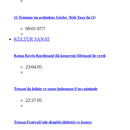
11 Temmuz'un ardından: Gözler 'Kök Yasa'da (2)
09:01 07/7
KÜLTÜR SANAT
Koma Keçên Kurdistanê ilk konserini Silêmanî’de verdi
23:04 05
Tetwan’da kültür ve sanat buluşması 6’ncı gününde
22:37 05
Tetwan Festivali’nde dengbêj dinletisi ve konser