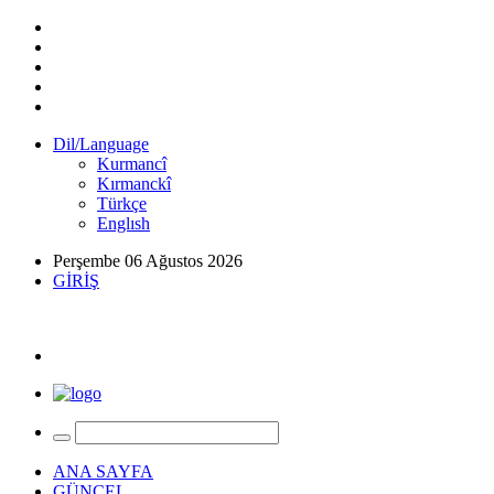
Dil/Language
Kurmancî
Kırmanckî
Türkçe
Englısh
Perşembe 06 Ağustos 2026
GİRİŞ
ANA SAYFA
GÜNCEL