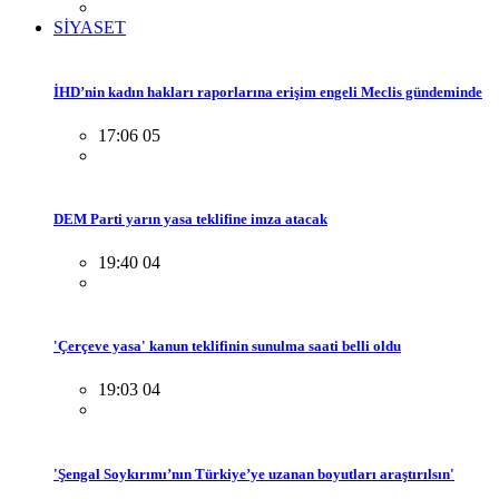
SİYASET
İHD’nin kadın hakları raporlarına erişim engeli Meclis gündeminde
17:06 05
DEM Parti yarın yasa teklifine imza atacak
19:40 04
'Çerçeve yasa' kanun teklifinin sunulma saati belli oldu
19:03 04
'Şengal Soykırımı’nın Türkiye’ye uzanan boyutları araştırılsın'