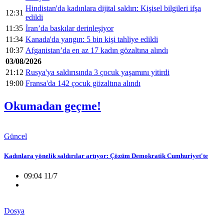
Hindistan'da kadınlara dijital saldırı: Kişisel bilgileri ifşa
12:31
edildi
11:35
İran’da baskılar derinleşiyor
11:34
Kanada'da yangın: 5 bin kişi tahliye edildi
10:37
Afganistan’da en az 17 kadın gözaltına alındı
03/08/2026
21:12
Rusya'ya saldırısında 3 çocuk yaşamını yitirdi
19:00
Fransa'da 142 çocuk gözaltına alındı
Okumadan geçme!
Güncel
Kadınlara yönelik saldırılar artıyor: Çözüm Demokratik Cumhuriyet'te
09:04 11/7
Dosya