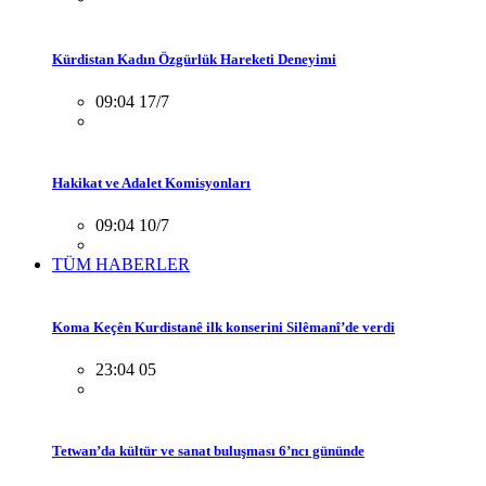
Kürdistan Kadın Özgürlük Hareketi Deneyimi
09:04 17/7
Hakikat ve Adalet Komisyonları
09:04 10/7
TÜM HABERLER
Koma Keçên Kurdistanê ilk konserini Silêmanî’de verdi
23:04 05
Tetwan’da kültür ve sanat buluşması 6’ncı gününde