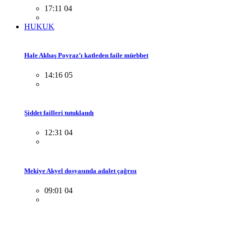
17:11 04
HUKUK
Hale Akbaş Poyraz’ı katleden faile müebbet
14:16 05
Şiddet failleri tutuklandı
12:31 04
Mekiye Akyel dosyasında adalet çağrısı
09:01 04