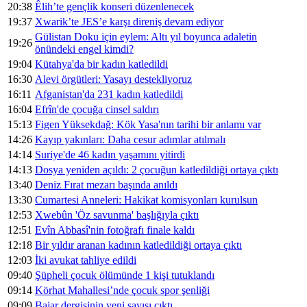
20:38
Êlih’te gençlik konseri düzenlenecek
19:37
Xwarik’te JES’e karşı direniş devam ediyor
Gülistan Doku için eylem: Altı yıl boyunca adaletin
19:26
önündeki engel kimdi?
19:04
Kütahya'da bir kadın katledildi
16:30
Alevi örgütleri: Yasayı destekliyoruz
16:11
Afganistan'da 231 kadın katledildi
16:04
Efrîn'de çocuğa cinsel saldırı
15:13
Figen Yüksekdağ: Kök Yasa'nın tarihi bir anlamı var
14:26
Kayıp yakınları: Daha cesur adımlar atılmalı
14:14
Suriye'de 46 kadın yaşamını yitirdi
14:13
Dosya yeniden açıldı: 2 çocuğun katledildiği ortaya çıktı
13:40
Deniz Fırat mezarı başında anıldı
13:30
Cumartesi Anneleri: Hakikat komisyonları kurulsun
12:53
Xwebûn 'Öz savunma' başlığıyla çıktı
12:51
Evîn Abbasî'nin fotoğrafı finale kaldı
12:18
Bir yıldır aranan kadının katledildiği ortaya çıktı
12:03
İki avukat tahliye edildi
09:40
Şüpheli çocuk ölümünde 1 kişi tutuklandı
09:14
Körhat Mahallesi’nde çocuk spor şenliği
09:09
Bajar dergisinin yeni sayısı çıktı