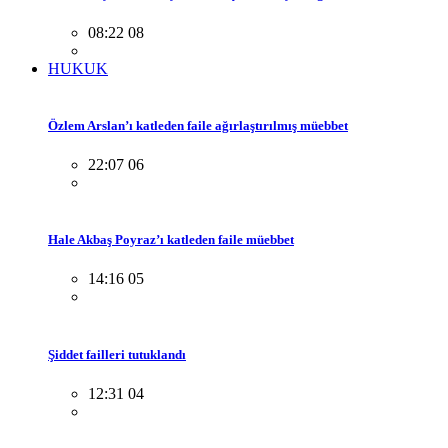
08:22 08
HUKUK
Özlem Arslan’ı katleden faile ağırlaştırılmış müebbet
22:07 06
Hale Akbaş Poyraz’ı katleden faile müebbet
14:16 05
Şiddet failleri tutuklandı
12:31 04