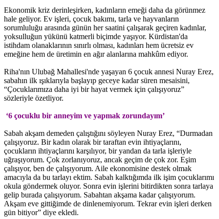
Ekonomik kriz derinleşirken, kadınların emeği daha da görünmez
hale geliyor. Ev işleri, çocuk bakımı, tarla ve hayvanların
sorumluluğu arasında günün her saatini çalışarak geçiren kadınlar,
yoksulluğun yükünü katmerli biçimde yaşıyor. Kürdistan'da
istihdam olanaklarının sınırlı olması, kadınları hem ücretsiz ev
emeğine hem de üretimin en ağır alanlarına mahkûm ediyor.
Riha'nın Ulubağ Mahallesi'nde yaşayan 6 çocuk annesi Nuray Erez,
sabahın ilk ışıklarıyla başlayıp geceye kadar süren mesaisini,
“Çocuklarımıza daha iyi bir hayat vermek için çalışıyoruz”
sözleriyle özetliyor.
‘6 çocuklu bir anneyim ve yapmak zorundayım’
Sabah akşam demeden çalıştığını söyleyen Nuray Erez, “Durmadan
çalışıyoruz. Bir kadın olarak bir taraftan evin ihtiyaçlarını,
çocukların ihtiyaçlarını karşılıyor, bir yandan da tarla işleriyle
uğraşıyorum. Çok zorlanıyoruz, ancak geçim de çok zor. Eşim
çalışıyor, ben de çalışıyorum. Aile ekonomisine destek olmak
amacıyla da bu tarlayı ektim. Sabah kalktığımda ilk işim çocuklarımı
okula göndermek oluyor. Sonra evin işlerini bitirdikten sonra tarlaya
gelip burada çalışıyorum. Sabahtan akşama kadar çalışıyorum.
Akşam eve gittiğimde de dinlenemiyorum. Tekrar evin işleri derken
gün bitiyor” diye ekledi.