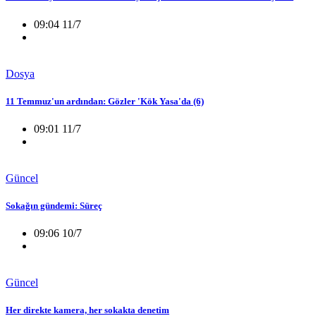
09:04 11/7
Dosya
11 Temmuz'un ardından: Gözler 'Kök Yasa'da (6)
09:01 11/7
Güncel
Sokağın gündemi: Süreç
09:06 10/7
Güncel
Her direkte kamera, her sokakta denetim