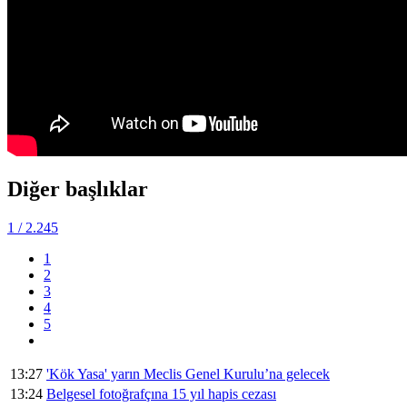
Diğer başlıklar
1
/ 2.245
1
2
3
4
5
13:27
'Kök Yasa' yarın Meclis Genel Kurulu’na gelecek
13:24
Belgesel fotoğrafçına 15 yıl hapis cezası