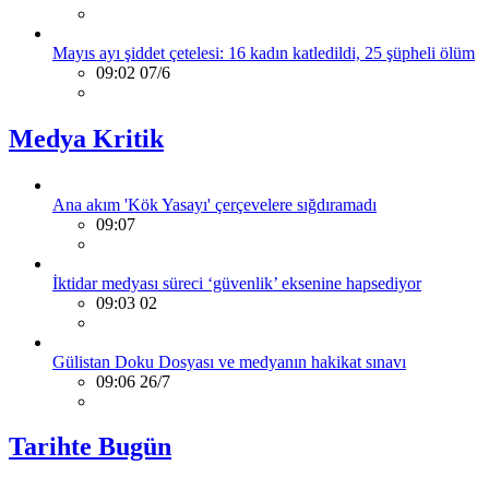
Mayıs ayı şiddet çetelesi: 16 kadın katledildi, 25 şüpheli ölüm
09:02 07/6
Medya Kritik
Ana akım 'Kök Yasayı' çerçevelere sığdıramadı
09:07
İktidar medyası süreci ‘güvenlik’ eksenine hapsediyor
09:03 02
Gülistan Doku Dosyası ve medyanın hakikat sınavı
09:06 26/7
Tarihte Bugün