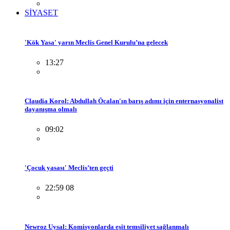
SİYASET
'Kök Yasa' yarın Meclis Genel Kurulu’na gelecek
13:27
Claudia Korol: Abdullah Öcalan'ın barış adımı için enternasyonalist
dayanışma olmalı
09:02
'Çocuk yasası' Meclis’ten geçti
22:59 08
Newroz Uysal: Komisyonlarda eşit temsiliyet sağlanmalı