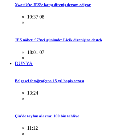
Xwarik’te JES’e karşı direniş devam ediyor
19:37 08
JES nöbeti 97’nci gününde: Licik direnişine destek
18:01 07
DÜNYA
Belgesel fotoğrafçına 15 yıl hapis cezası
13:24
Çin'de tayfun alarmı: 100 bin tahliye
11:12