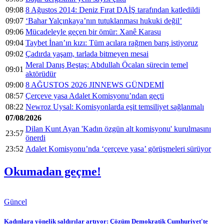
09:08
8 Ağustos 2014: Deniz Fırat DAİŞ tarafından katledildi
09:07
‘Bahar Yalçınkaya’nın tutuklanması hukuki değil’
09:06
Mücadeleyle geçen bir ömür: Xanê Karasu
09:04
Taybet İnan’ın kızı: Tüm acılara rağmen barış istiyoruz
09:02
Çadırda yaşam, tarlada bitmeyen mesai
Meral Danış Beştaş: Abdullah Öcalan sürecin temel
09:01
aktörüdür
09:00
8 AĞUSTOS 2026 JINNEWS GÜNDEMİ
08:57
Çerçeve yasa Adalet Komisyonu’ndan geçti
08:22
Newroz Uysal: Komisyonlarda eşit temsiliyet sağlanmalı
07/08/2026
Dilan Kunt Ayan 'Kadın özgün alt komisyonu' kurulmasını
23:57
önerdi
23:52
Adalet Komisyonu’nda ‘çerçeve yasa’ görüşmeleri sürüyor
Okumadan geçme!
Güncel
Kadınlara yönelik saldırılar artıyor: Çözüm Demokratik Cumhuriyet'te