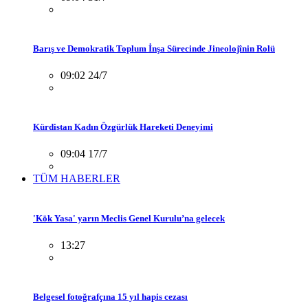
Barış ve Demokratik Toplum İnşa Sürecinde Jineolojînin Rolü
09:02 24/7
Kürdistan Kadın Özgürlük Hareketi Deneyimi
09:04 17/7
TÜM HABERLER
'Kök Yasa' yarın Meclis Genel Kurulu’na gelecek
13:27
Belgesel fotoğrafçına 15 yıl hapis cezası