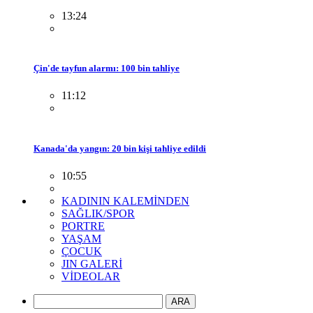
13:24
Çin'de tayfun alarmı: 100 bin tahliye
11:12
Kanada'da yangın: 20 bin kişi tahliye edildi
10:55
KADININ KALEMİNDEN
SAĞLIK/SPOR
PORTRE
YAŞAM
ÇOCUK
JIN GALERİ
VİDEOLAR
ARA