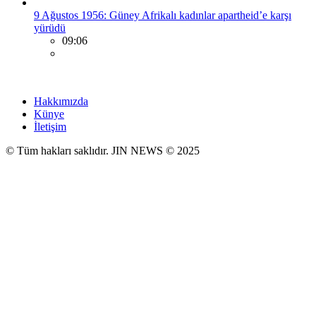
9 Ağustos 1956: Güney Afrikalı kadınlar apartheid’e karşı
yürüdü
09:06
Hakkımızda
Künye
İletişim
© Tüm hakları saklıdır. JIN NEWS © 2025