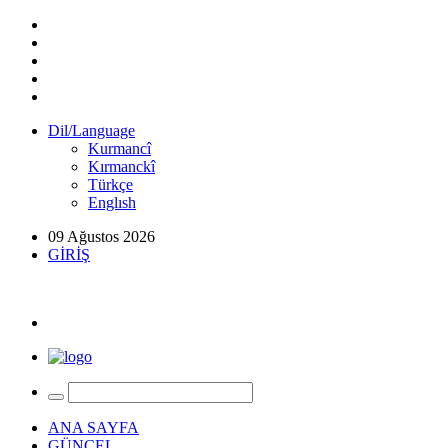
Dil/Language
Kurmancî
Kırmanckî
Türkçe
Englısh
09 Ağustos 2026
GİRİŞ
ANA SAYFA
GÜNCEL