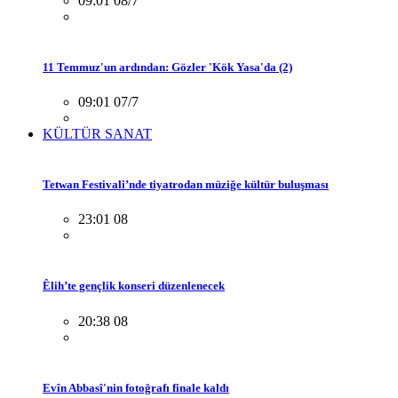
09:01 08/7
11 Temmuz'un ardından: Gözler 'Kök Yasa'da (2)
09:01 07/7
KÜLTÜR SANAT
Tetwan Festivali’nde tiyatrodan müziğe kültür buluşması
23:01 08
Êlih’te gençlik konseri düzenlenecek
20:38 08
Evîn Abbasî'nin fotoğrafı finale kaldı