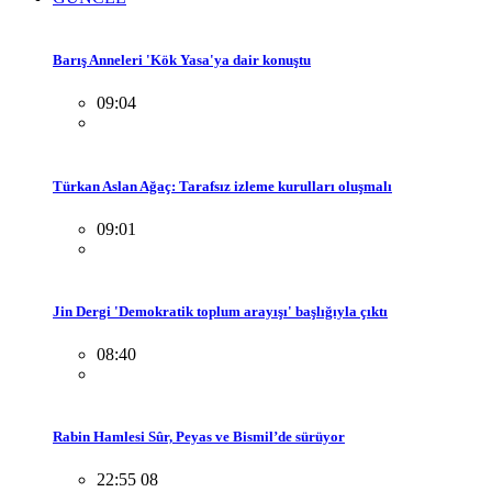
Barış Anneleri 'Kök Yasa'ya dair konuştu
09:04
Türkan Aslan Ağaç: Tarafsız izleme kurulları oluşmalı
09:01
Jin Dergi 'Demokratik toplum arayışı' başlığıyla çıktı
08:40
Rabin Hamlesi Sûr, Peyas ve Bismil’de sürüyor
22:55 08