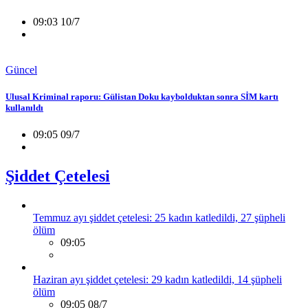
09:03 10/7
Güncel
Ulusal Kriminal raporu: Gülistan Doku kaybolduktan sonra SİM kartı
kullanıldı
09:05 09/7
Şiddet Çetelesi
Temmuz ayı şiddet çetelesi: 25 kadın katledildi, 27 şüpheli
ölüm
09:05
Haziran ayı şiddet çetelesi: 29 kadın katledildi, 14 şüpheli
ölüm
09:05 08/7