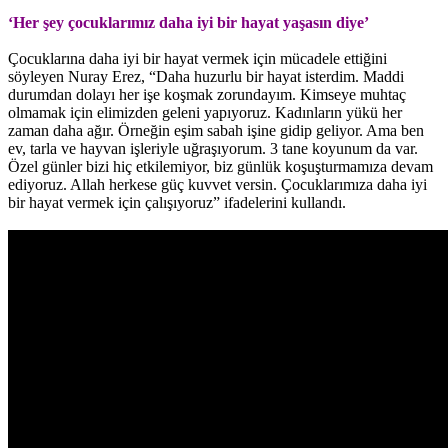
‘Her şey çocuklarımız daha iyi bir hayat yaşasın diye’
Çocuklarına daha iyi bir hayat vermek için mücadele ettiğini
söyleyen Nuray Erez, “Daha huzurlu bir hayat isterdim. Maddi
durumdan dolayı her işe koşmak zorundayım. Kimseye muhtaç
olmamak için elimizden geleni yapıyoruz. Kadınların yükü her
zaman daha ağır. Örneğin eşim sabah işine gidip geliyor. Ama ben
ev, tarla ve hayvan işleriyle uğraşıyorum. 3 tane koyunum da var.
Özel günler bizi hiç etkilemiyor, biz günlük koşuşturmamıza devam
ediyoruz. Allah herkese güç kuvvet versin. Çocuklarımıza daha iyi
bir hayat vermek için çalışıyoruz” ifadelerini kullandı.