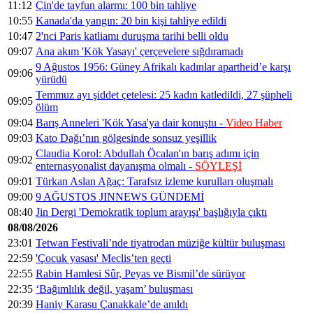
11:12
Çin'de tayfun alarmı: 100 bin tahliye
10:55
Kanada'da yangın: 20 bin kişi tahliye edildi
10:47
2'nci Paris katliamı duruşma tarihi belli oldu
09:07
Ana akım 'Kök Yasayı' çerçevelere sığdıramadı
9 Ağustos 1956: Güney Afrikalı kadınlar apartheid’e karşı
09:06
yürüdü
Temmuz ayı şiddet çetelesi: 25 kadın katledildi, 27 şüpheli
09:05
ölüm
09:04
Barış Anneleri 'Kök Yasa'ya dair konuştu -
Video Haber
09:03
Kato Dağı’nın gölgesinde sonsuz yeşillik
Claudia Korol: Abdullah Öcalan'ın barış adımı için
09:02
enternasyonalist dayanışma olmalı -
SÖYLEŞİ
09:01
Türkan Aslan Ağaç: Tarafsız izleme kurulları oluşmalı
09:00
9 AĞUSTOS JINNEWS GÜNDEMİ
08:40
Jin Dergi 'Demokratik toplum arayışı' başlığıyla çıktı
08/08/2026
23:01
Tetwan Festivali’nde tiyatrodan müziğe kültür buluşması
22:59
'Çocuk yasası' Meclis’ten geçti
22:55
Rabin Hamlesi Sûr, Peyas ve Bismil’de sürüyor
22:35
‘Bağımlılık değil, yaşam’ buluşması
20:39
Haniy Karasu Çanakkale’de anıldı