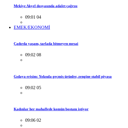
Mekiye Akyel dosyasında adalet çağrısı
09:01 04
EMEK/EKONOMİ
Çadırda yaşam, tarlada bitmeyen mesai
09:02 08
Gıdaya erişim: Yoksula geçmiş ürünler, zengine stabil piyasa
09:02 05
Kadınlar her mahallede komün bostanı istiyor
09:06 02