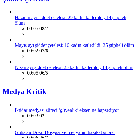
Haziran ayı şiddet çetelesi: 29 kadın katledildi, 14 şüpheli
ölüm
09:05 08/7
Mayıs ayı şiddet çetelesi: 16 kadın katledildi, 25 şüpheli ölüm
09:02 07/6
Nisan ayı şiddet çetelesi: 25 kadın katledildi, 14 şüpheli ölüm
09:05 06/5
Medya Kritik
İktidar medyası süreci ‘güvenlik’ eksenine hapsediyor
09:03 02
Gülistan Doku Dosyası ve medyanın hakikat sınavı
09:06 26/7