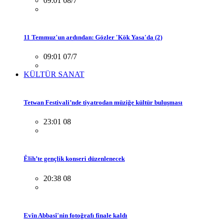
09:01 08/7
11 Temmuz'un ardından: Gözler 'Kök Yasa'da (2)
09:01 07/7
KÜLTÜR SANAT
Tetwan Festivali’nde tiyatrodan müziğe kültür buluşması
23:01 08
Êlih’te gençlik konseri düzenlenecek
20:38 08
Evîn Abbasî'nin fotoğrafı finale kaldı