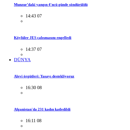
Munzur’daki yangın 4'ncü günde söndürüldü
14:43 07
Köylüler JES çalışmasını engelledi
14:37 07
DÜNYA
Alevi örgütleri: Yasayı destekliyoruz
16:30 08
Afganistan'da 231 kadın katledildi
16:11 08