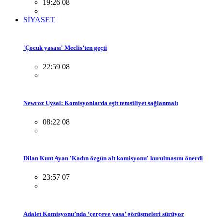
19:26 08
SİYASET
'Çocuk yasası' Meclis’ten geçti
22:59 08
Newroz Uysal: Komisyonlarda eşit temsiliyet sağlanmalı
08:22 08
Dilan Kunt Ayan 'Kadın özgün alt komisyonu' kurulmasını önerdi
23:57 07
Adalet Komisyonu’nda ‘çerçeve yasa’ görüşmeleri sürüyor