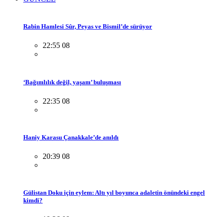
Rabin Hamlesi Sûr, Peyas ve Bismil’de sürüyor
22:55 08
‘Bağımlılık değil, yaşam’ buluşması
22:35 08
Haniy Karasu Çanakkale’de anıldı
20:39 08
Gülistan Doku için eylem: Altı yıl boyunca adaletin önündeki engel
kimdi?