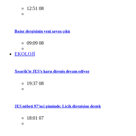
12:51 08
Bajar dergisinin yeni sayısı çıktı
09:09 08
EKOLOJİ
Xwarik’te JES’e karşı direniş devam ediyor
19:37 08
JES nöbeti 97’nci gününde: Licik direnişine destek
18:01 07