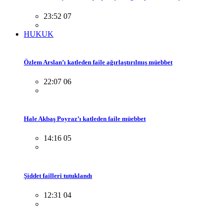
23:52 07
HUKUK
Özlem Arslan’ı katleden faile ağırlaştırılmış müebbet
22:07 06
Hale Akbaş Poyraz’ı katleden faile müebbet
14:16 05
Şiddet failleri tutuklandı
12:31 04