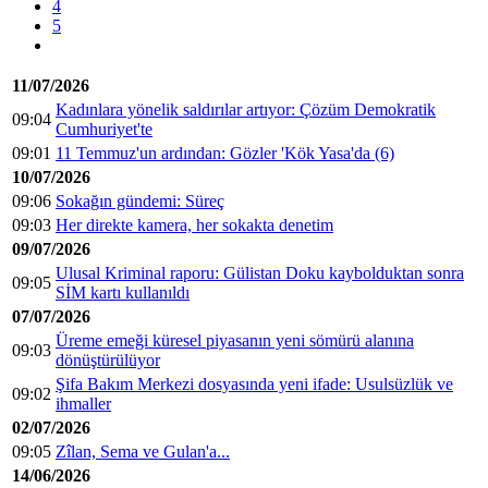
4
5
11/07/2026
Kadınlara yönelik saldırılar artıyor: Çözüm Demokratik
09:04
Cumhuriyet'te
09:01
11 Temmuz'un ardından: Gözler 'Kök Yasa'da (6)
10/07/2026
09:06
Sokağın gündemi: Süreç
09:03
Her direkte kamera, her sokakta denetim
09/07/2026
Ulusal Kriminal raporu: Gülistan Doku kaybolduktan sonra
09:05
SİM kartı kullanıldı
07/07/2026
Üreme emeği küresel piyasanın yeni sömürü alanına
09:03
dönüştürülüyor
Şifa Bakım Merkezi dosyasında yeni ifade: Usulsüzlük ve
09:02
ihmaller
02/07/2026
09:05
Zîlan, Sema ve Gulan'a...
14/06/2026