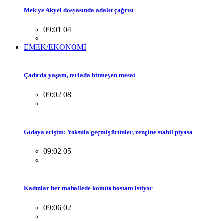
Mekiye Akyel dosyasında adalet çağrısı
09:01 04
EMEK/EKONOMİ
Çadırda yaşam, tarlada bitmeyen mesai
09:02 08
Gıdaya erişim: Yoksula geçmiş ürünler, zengine stabil piyasa
09:02 05
Kadınlar her mahallede komün bostanı istiyor
09:06 02