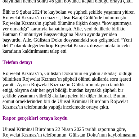
olayından hemen sonra 46 gün boyunca kapalı olduğu ortaya çıktı.
Êlih'te 9 Şubat 2024’te kaybolan ve şüpheli şekilde yaşamını yitiren
Rojwelat Kızmaz’ın cenazesi, Ilısu Baraj Gölü’nde bulunmuştu.
Rojwelat Kızmaz'ın şüpheli ölümüne ilişkin dosya “kovuşturmaya
yer olmadığı” kararıyla kapatılmıştı. Aile, yeni delillerle birlikte
Batman Cumhuriyet Başsavcılığı’na Nisan ayında yeniden
başvurdu. Aile, Gülistan Doku dosyasındaki son gelişmeleri “Yeni
delil” olarak değerlendirip Rojwelat Kızmaz dosyasındaki önceki
kararların kaldırılmasını talep etti.
Telefon detayı
Rojwelat Kızmaz’ın, Gülistan Doku’nun en yakın arkadaşı olduğu
bilinirken Rojwelat Kızmaz’ın şüpheli ölümü akıllarda soru işareti
yarattı. Ayrıca Rojwelat Kızmaz’ın Gülistan’ın olayına tanıklık
ettiği, olayına dair her şeyi bildiği bundan kaynaklı şüpheli bir
şekilde yaşamını yitirdiği akıllara gelen bir diğer ihtimal. Bunun
somut örneklerinden biri de Ulusal Kriminal Büro’nun Rojwelat
Kızmaz’ın telefonunda yaptığı incelemede ortaya çıktı.
Rapor gerçekleri ortaya koydu
Ulusal Kriminal Büro’nun 22 Nisan 2025 tarihli raporuna göre,
Rojwelat Kızmaz’ın telefonunun, Gülistan Doku’nun kaybolmasının