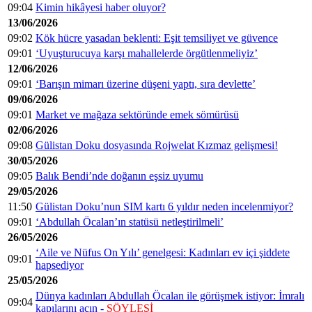
09:04
Kimin hikâyesi haber oluyor?
13/06/2026
09:02
Kök hücre yasadan beklenti: Eşit temsiliyet ve güvence
09:01
‘Uyuşturucuya karşı mahallelerde örgütlenmeliyiz’
12/06/2026
09:01
‘Barışın mimarı üzerine düşeni yaptı, sıra devlette’
09/06/2026
09:01
Market ve mağaza sektöründe emek sömürüsü
02/06/2026
09:08
Gülistan Doku dosyasında Rojwelat Kızmaz gelişmesi!
30/05/2026
09:05
Balık Bendi’nde doğanın eşsiz uyumu
29/05/2026
11:50
Gülistan Doku’nun SIM kartı 6 yıldır neden incelenmiyor?
09:01
‘Abdullah Öcalan’ın statüsü netleştirilmeli’
26/05/2026
‘Aile ve Nüfus On Yılı’ genelgesi: Kadınları ev içi şiddete
09:01
hapsediyor
25/05/2026
Dünya kadınları Abdullah Öcalan ile görüşmek istiyor: İmralı
09:04
kapılarını açın -
SÖYLEŞİ