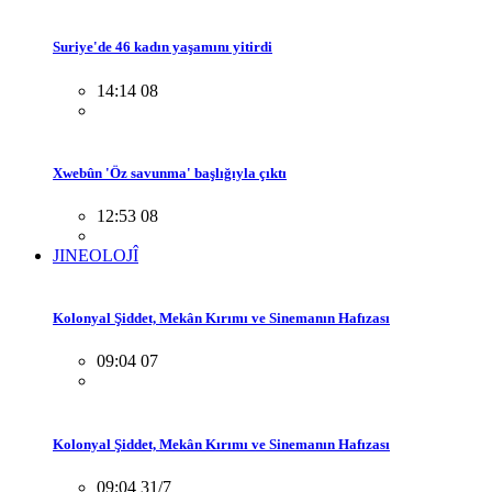
Suriye'de 46 kadın yaşamını yitirdi
14:14 08
Xwebûn 'Öz savunma' başlığıyla çıktı
12:53 08
JINEOLOJÎ
Kolonyal Şiddet, Mekân Kırımı ve Sinemanın Hafızası
09:04 07
Kolonyal Şiddet, Mekân Kırımı ve Sinemanın Hafızası
09:04 31/7