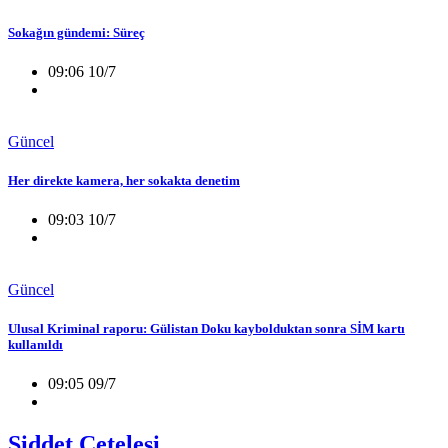
Sokağın gündemi: Süreç
09:06 10/7
Güncel
Her direkte kamera, her sokakta denetim
09:03 10/7
Güncel
Ulusal Kriminal raporu: Gülistan Doku kaybolduktan sonra SİM kartı
kullanıldı
09:05 09/7
Şiddet Çetelesi