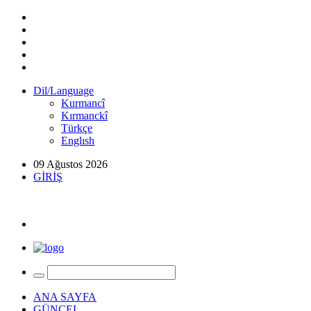
Dil/Language
Kurmancî
Kırmanckî
Türkçe
Englısh
09 Ağustos 2026
GİRİŞ
ANA SAYFA
GÜNCEL