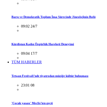
Barış ve Demokratik Toplum İnşa Sürecinde Jineolojînin Rolü
09:02 24/7
Kürdistan Kadın Özgürlük Hareketi Deneyimi
09:04 17/7
TÜM HABERLER
Tetwan Festivali’nde tiyatrodan müziğe kültür buluşması
23:01 08
'Çocuk yasası' Meclis’ten geçti