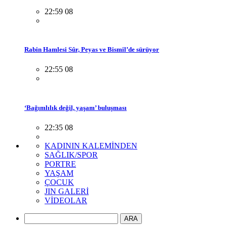
22:59 08
Rabin Hamlesi Sûr, Peyas ve Bismil’de sürüyor
22:55 08
‘Bağımlılık değil, yaşam’ buluşması
22:35 08
KADININ KALEMİNDEN
SAĞLIK/SPOR
PORTRE
YAŞAM
ÇOCUK
JIN GALERİ
VİDEOLAR
ARA