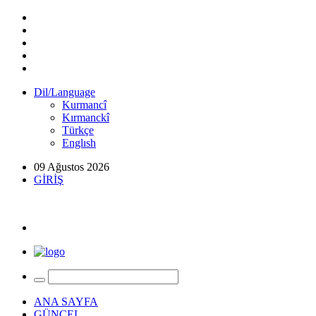
Dil/Language
Kurmancî
Kırmanckî
Türkçe
Englısh
09 Ağustos 2026
GİRİŞ
ANA SAYFA
GÜNCEL