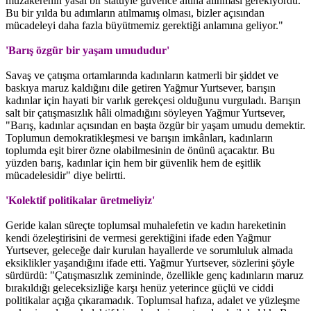
müzakerenin yasal bir statüyle güvence altına alınması gerekiyordu.
Bu bir yılda bu adımların atılmamış olması, bizler açısından
mücadeleyi daha fazla büyütmemiz gerektiği anlamına geliyor."
'Barış özgür bir yaşam umududur'
Savaş ve çatışma ortamlarında kadınların katmerli bir şiddet ve
baskıya maruz kaldığını dile getiren Yağmur Yurtsever, barışın
kadınlar için hayati bir varlık gerekçesi olduğunu vurguladı. Barışın
salt bir çatışmasızlık hâli olmadığını söyleyen Yağmur Yurtsever,
"Barış, kadınlar açısından en başta özgür bir yaşam umudu demektir.
Toplumun demokratikleşmesi ve barışın imkânları, kadınların
toplumda eşit birer özne olabilmesinin de önünü açacaktır. Bu
yüzden barış, kadınlar için hem bir güvenlik hem de eşitlik
mücadelesidir" diye belirtti.
'Kolektif politikalar üretmeliyiz'
Geride kalan süreçte toplumsal muhalefetin ve kadın hareketinin
kendi özeleştirisini de vermesi gerektiğini ifade eden Yağmur
Yurtsever, geleceğe dair kurulan hayallerde ve sorumluluk almada
eksiklikler yaşandığını ifade etti. Yağmur Yurtsever, sözlerini şöyle
sürdürdü: "Çatışmasızlık zemininde, özellikle genç kadınların maruz
bırakıldığı geleceksizliğe karşı henüz yeterince güçlü ve ciddi
politikalar açığa çıkaramadık. Toplumsal hafıza, adalet ve yüzleşme