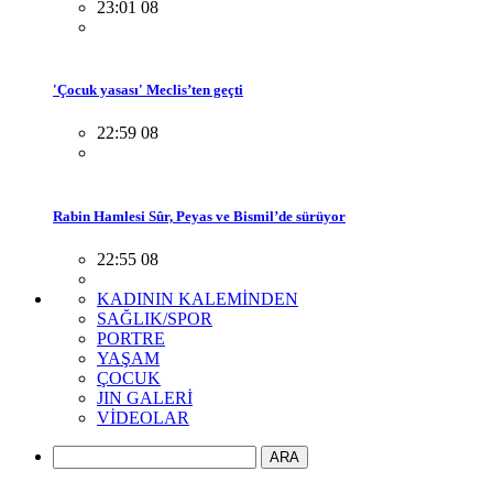
23:01 08
'Çocuk yasası' Meclis’ten geçti
22:59 08
Rabin Hamlesi Sûr, Peyas ve Bismil’de sürüyor
22:55 08
KADININ KALEMİNDEN
SAĞLIK/SPOR
PORTRE
YAŞAM
ÇOCUK
JIN GALERİ
VİDEOLAR
ARA