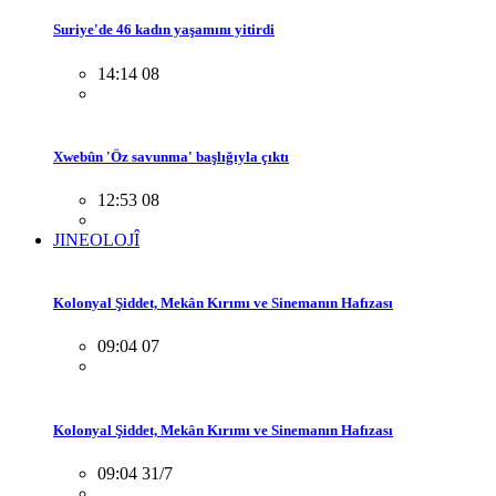
Suriye'de 46 kadın yaşamını yitirdi
14:14 08
Xwebûn 'Öz savunma' başlığıyla çıktı
12:53 08
JINEOLOJÎ
Kolonyal Şiddet, Mekân Kırımı ve Sinemanın Hafızası
09:04 07
Kolonyal Şiddet, Mekân Kırımı ve Sinemanın Hafızası
09:04 31/7