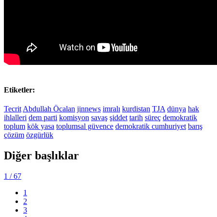
Etiketler:
Tecrit
Abdullah Öcalan
jinnews
imralı
kurdistan
TJA
dünya
hak
ihlalleri
dem parti
komisyon
savaş
şiddet
tarih
süreç
demokratik
toplum
kök yasa
toplumsal güvence
demokratik cumhuriyet
barış
çözüm
özgürlük
Diğer başlıklar
1
/ 67
1
2
3