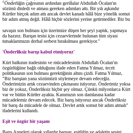
"Önderliğin çağrısının ardından gerillalar Abdullah Öcalan'ın
sözünü dinledi ve atması gereken adımları attı. Bir yılı aşkındır
Kürtler birçok adım attı ancak devlet kanadı hâlâ bize yönelik somut
bir adım atmış değil.
Hâlâ hiçbir sözlerini yerine getirmediler. Biz bu
savaşın son bulması için üzerimize düşen her şeyi yaptık, yapmaya
da hazırız. Barışın tesisi için cezaevlerinde bulunan tüm siyasi
tutsaklarımızın derhal serbest bırakılması gerekiyor."
'Önderliksiz barışı kabul etmiyoruz'
Kürt halkının iradesinin ve mücadelesinin Abdullah Öcalan'ın
özgürlüğüne bağlı olduğunu ifade eden Fatma Yılmaz, tecrit
politikasının son bulması gerektiğinin altını çizdi. Fatma Yılmaz,
"Biz barıştan yana sözümüzü söylemeye devam edeceğiz.
Önderimizin artık cezaevinden çıkmasını istiyoruz. Önderimiz yoksa
biz de yokuz, Önderliksiz hiçbir şey olmaz. Çünkü milyonlarca Kürt
var ve bütün Kürtler ayakta. Kanımızın son damlasına kadar
mücadelemiz devam edecek. Biz barış istiyoruz ancak Önderliksiz
bir barış da mücadele de olmaz. Devlet artık somut bir adım atmalı"
ifadelerini kullandı.
Eşit ve özgür bir yaşam
Barış Anneleri olarak yıllardır barışın, eşitliğin ve adaletin sesini