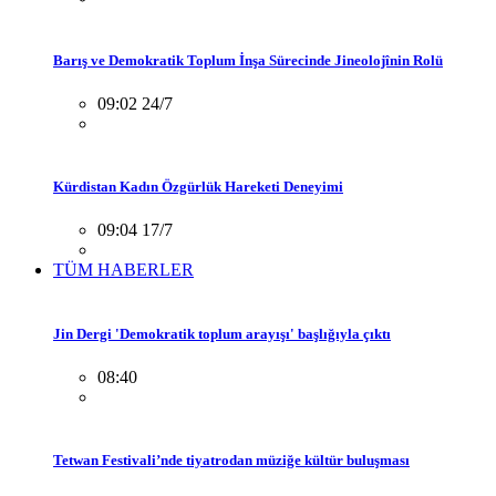
Barış ve Demokratik Toplum İnşa Sürecinde Jineolojînin Rolü
09:02 24/7
Kürdistan Kadın Özgürlük Hareketi Deneyimi
09:04 17/7
TÜM HABERLER
Jin Dergi 'Demokratik toplum arayışı' başlığıyla çıktı
08:40
Tetwan Festivali’nde tiyatrodan müziğe kültür buluşması