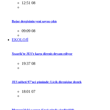
12:51 08
Bajar dergisinin yeni sayısı çıktı
09:09 08
EKOLOJİ
Xwarik’te JES’e karşı direniş devam ediyor
19:37 08
JES nöbeti 97’nci gününde: Licik direnişine destek
18:01 07
Munzur’daki yangın 4'ncü günde söndürüldü