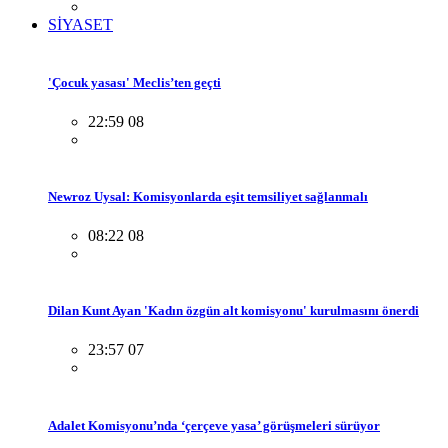
SİYASET
'Çocuk yasası' Meclis’ten geçti
22:59 08
Newroz Uysal: Komisyonlarda eşit temsiliyet sağlanmalı
08:22 08
Dilan Kunt Ayan 'Kadın özgün alt komisyonu' kurulmasını önerdi
23:57 07
Adalet Komisyonu’nda ‘çerçeve yasa’ görüşmeleri sürüyor