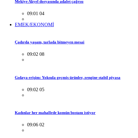
Mekiye Akyel dosyasında adalet çağrısı
09:01 04
EMEK/EKONOMİ
Çadırda yaşam, tarlada bitmeyen mesai
09:02 08
Gıdaya erişim: Yoksula geçmiş ürünler, zengine stabil piyasa
09:02 05
Kadınlar her mahallede komün bostanı istiyor
09:06 02