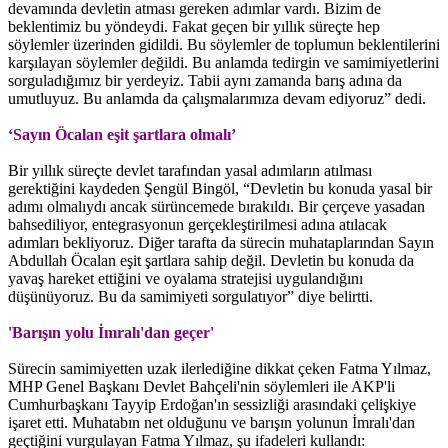
devamında devletin atması gereken adımlar vardı. Bizim de
beklentimiz bu yöndeydi. Fakat geçen bir yıllık süreçte hep
söylemler üzerinden gidildi. Bu söylemler de toplumun beklentilerini
karşılayan söylemler değildi. Bu anlamda tedirgin ve samimiyetlerini
sorguladığımız bir yerdeyiz. Tabii aynı zamanda barış adına da
umutluyuz. Bu anlamda da çalışmalarımıza devam ediyoruz” dedi.
‘Sayın Öcalan eşit şartlara olmalı’
Bir yıllık süreçte devlet tarafından yasal adımların atılması
gerektiğini kaydeden Şengül Bingöl, “Devletin bu konuda yasal bir
adımı olmalıydı ancak sürüncemede bırakıldı. Bir çerçeve yasadan
bahsediliyor, entegrasyonun gerçekleştirilmesi adına atılacak
adımları bekliyoruz. Diğer tarafta da sürecin muhataplarından Sayın
Abdullah Öcalan eşit şartlara sahip değil. Devletin bu konuda da
yavaş hareket ettiğini ve oyalama stratejisi uygulandığını
düşünüyoruz. Bu da samimiyeti sorgulatıyor” diye belirtti.
'Barışın yolu İmralı'dan geçer'
Sürecin samimiyetten uzak ilerlediğine dikkat çeken Fatma Yılmaz,
MHP Genel Başkanı Devlet Bahçeli'nin söylemleri ile AKP'li
Cumhurbaşkanı Tayyip Erdoğan'ın sessizliği arasındaki çelişkiye
işaret etti. Muhatabın net olduğunu ve barışın yolunun İmralı'dan
geçtiğini vurgulayan Fatma Yılmaz, şu ifadeleri kullandı: