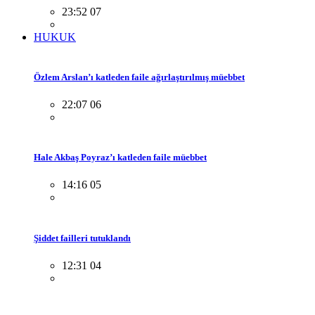
23:52 07
HUKUK
Özlem Arslan’ı katleden faile ağırlaştırılmış müebbet
22:07 06
Hale Akbaş Poyraz’ı katleden faile müebbet
14:16 05
Şiddet failleri tutuklandı
12:31 04