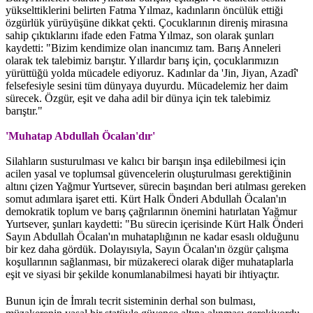
yükselttiklerini belirten Fatma Yılmaz, kadınların öncülük ettiği
özgürlük yürüyüşüne dikkat çekti. Çocuklarının direniş mirasına
sahip çıktıklarını ifade eden Fatma Yılmaz, son olarak şunları
kaydetti: "Bizim kendimize olan inancımız tam. Barış Anneleri
olarak tek talebimiz barıştır. Yıllardır barış için, çocuklarımızın
yürüttüğü yolda mücadele ediyoruz. Kadınlar da 'Jin, Jiyan, Azadî'
felsefesiyle sesini tüm dünyaya duyurdu. Mücadelemiz her daim
sürecek. Özgür, eşit ve daha adil bir dünya için tek talebimiz
barıştır."
'Muhatap Abdullah Öcalan'dır'
Silahların susturulması ve kalıcı bir barışın inşa edilebilmesi için
acilen yasal ve toplumsal güvencelerin oluşturulması gerektiğinin
altını çizen Yağmur Yurtsever, sürecin başından beri atılması gereken
somut adımlara işaret etti. Kürt Halk Önderi Abdullah Öcalan'ın
demokratik toplum ve barış çağrılarının önemini hatırlatan Yağmur
Yurtsever, şunları kaydetti: "Bu sürecin içerisinde Kürt Halk Önderi
Sayın Abdullah Öcalan'ın muhataplığının ne kadar esaslı olduğunu
bir kez daha gördük. Dolayısıyla, Sayın Öcalan'ın özgür çalışma
koşullarının sağlanması, bir müzakereci olarak diğer muhataplarla
eşit ve siyasi bir şekilde konumlanabilmesi hayati bir ihtiyaçtır.
Bunun için de İmralı tecrit sisteminin derhal son bulması,