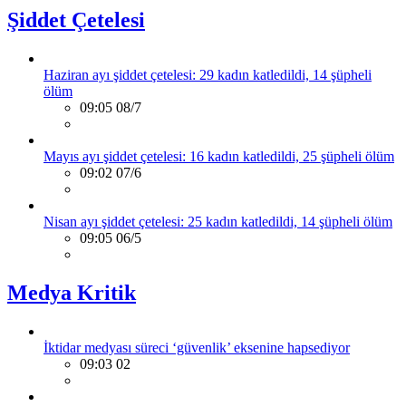
Şiddet Çetelesi
Haziran ayı şiddet çetelesi: 29 kadın katledildi, 14 şüpheli
ölüm
09:05 08/7
Mayıs ayı şiddet çetelesi: 16 kadın katledildi, 25 şüpheli ölüm
09:02 07/6
Nisan ayı şiddet çetelesi: 25 kadın katledildi, 14 şüpheli ölüm
09:05 06/5
Medya Kritik
İktidar medyası süreci ‘güvenlik’ eksenine hapsediyor
09:03 02