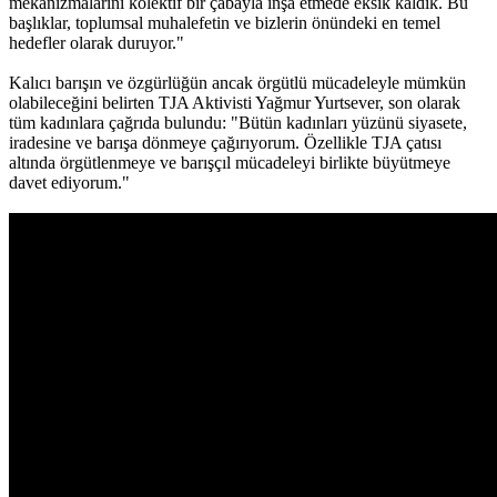
mekanizmalarını kolektif bir çabayla inşa etmede eksik kaldık. Bu
başlıklar, toplumsal muhalefetin ve bizlerin önündeki en temel
hedefler olarak duruyor."
Kalıcı barışın ve özgürlüğün ancak örgütlü mücadeleyle mümkün
olabileceğini belirten TJA Aktivisti Yağmur Yurtsever, son olarak
tüm kadınlara çağrıda bulundu: "Bütün kadınları yüzünü siyasete,
iradesine ve barışa dönmeye çağırıyorum. Özellikle TJA çatısı
altında örgütlenmeye ve barışçıl mücadeleyi birlikte büyütmeye
davet ediyorum."