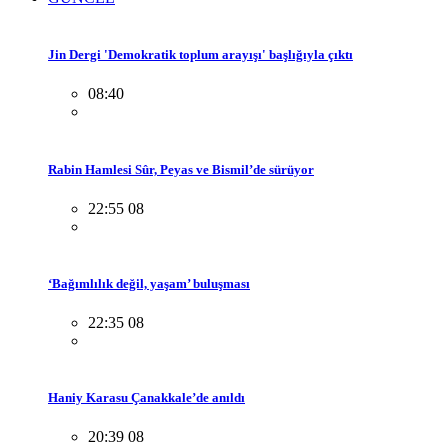
Jin Dergi 'Demokratik toplum arayışı' başlığıyla çıktı
08:40
Rabin Hamlesi Sûr, Peyas ve Bismil’de sürüyor
22:55 08
‘Bağımlılık değil, yaşam’ buluşması
22:35 08
Haniy Karasu Çanakkale’de anıldı
20:39 08