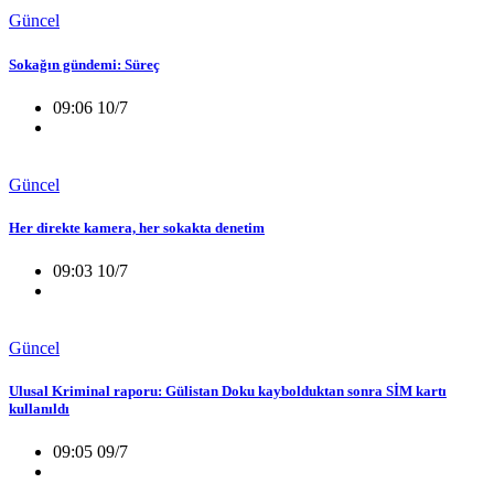
Güncel
Sokağın gündemi: Süreç
09:06 10/7
Güncel
Her direkte kamera, her sokakta denetim
09:03 10/7
Güncel
Ulusal Kriminal raporu: Gülistan Doku kaybolduktan sonra SİM kartı
kullanıldı
09:05 09/7