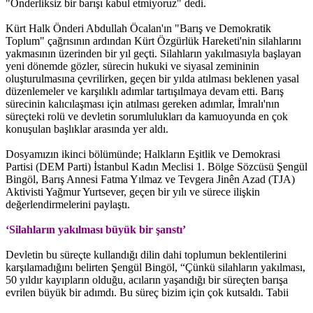
"Önderliksiz bir barışı kabul etmiyoruz" dedi.
Kürt Halk Önderi Abdullah Öcalan'ın "Barış ve Demokratik
Toplum" çağrısının ardından Kürt Özgürlük Hareketi'nin silahlarını
yakmasının üzerinden bir yıl geçti. Silahların yakılmasıyla başlayan
yeni dönemde gözler, sürecin hukuki ve siyasal zemininin
oluşturulmasına çevrilirken, geçen bir yılda atılması beklenen yasal
düzenlemeler ve karşılıklı adımlar tartışılmaya devam etti. Barış
sürecinin kalıcılaşması için atılması gereken adımlar, İmralı'nın
süreçteki rolü ve devletin sorumlulukları da kamuoyunda en çok
konuşulan başlıklar arasında yer aldı.
Dosyamızın ikinci bölümünde; Halkların Eşitlik ve Demokrasi
Partisi (DEM Parti) İstanbul Kadın Meclisi 1. Bölge Sözcüsü Şengül
Bingöl, Barış Annesi Fatma Yılmaz ve Tevgera Jinên Azad (TJA)
Aktivisti Yağmur Yurtsever, geçen bir yılı ve sürece ilişkin
değerlendirmelerini paylaştı.
‘Silahların yakılması büyük bir şanstı’
Devletin bu süreçte kullandığı dilin dahi toplumun beklentilerini
karşılamadığını belirten Şengül Bingöl, “Çünkü silahların yakılması,
50 yıldır kayıpların olduğu, acıların yaşandığı bir süreçten barışa
evrilen büyük bir adımdı. Bu süreç bizim için çok kutsaldı.
Tabii