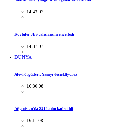
14:43 07
Köylüler JES çalışmasını engelledi
14:37 07
DÜNYA
Alevi örgütleri: Yasayı destekliyoruz
16:30 08
Afganistan'da 231 kadın katledildi
16:11 08