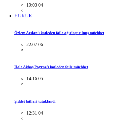
19:03 04
HUKUK
Özlem Arslan’ı katleden faile ağırlaştırılmış müebbet
22:07 06
Hale Akbaş Poyraz’ı katleden faile müebbet
14:16 05
Şiddet failleri tutuklandı
12:31 04