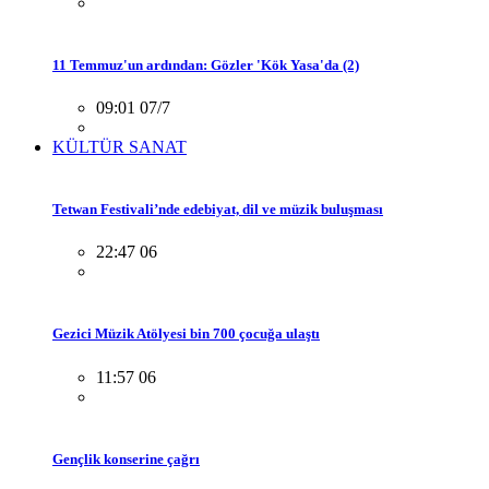
11 Temmuz'un ardından: Gözler 'Kök Yasa'da (2)
09:01 07/7
KÜLTÜR SANAT
Tetwan Festivali’nde edebiyat, dil ve müzik buluşması
22:47 06
Gezici Müzik Atölyesi bin 700 çocuğa ulaştı
11:57 06
Gençlik konserine çağrı