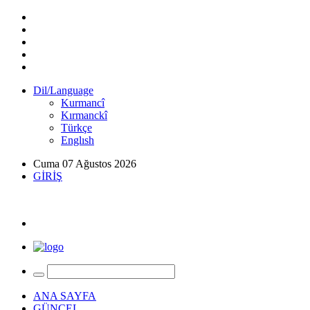
Dil/Language
Kurmancî
Kırmanckî
Türkçe
Englısh
Cuma 07 Ağustos 2026
GİRİŞ
ANA SAYFA
GÜNCEL