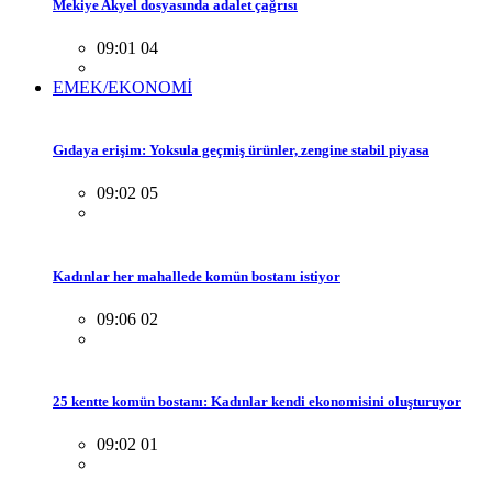
Mekiye Akyel dosyasında adalet çağrısı
09:01 04
EMEK/EKONOMİ
Gıdaya erişim: Yoksula geçmiş ürünler, zengine stabil piyasa
09:02 05
Kadınlar her mahallede komün bostanı istiyor
09:06 02
25 kentte komün bostanı: Kadınlar kendi ekonomisini oluşturuyor
09:02 01