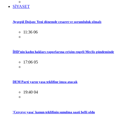
SİYASET
Ayşegül Doğan: Yeni dönemde cesaret ve sorumluluk olmalı
11:36 06
İHD’nin kadın hakları raporlarına erişim engeli Meclis gündeminde
17:06 05
DEM Parti yarın yasa teklifine imza atacak
19:40 04
'Çerçeve yasa' kanun teklifinin sunulma saati belli oldu