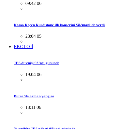
09:42 06
Koma Keçên Kurdistanê ilk konserini Silêmanî’de verdi
23:04 05
EKOLOJİ
JES direnişi 96’ncı gününde
19:04 06
Bursa’da orman yangını
13:11 06
Xwarik’te JES nöbeti 95’inci gününde