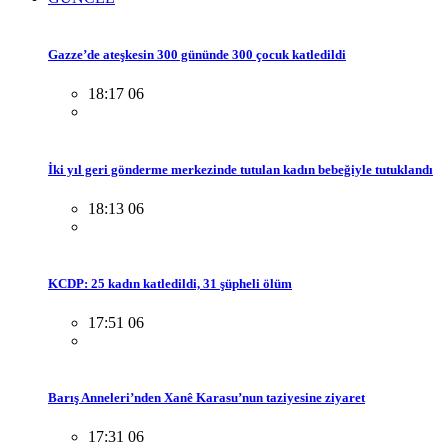
Gazze’de ateşkesin 300 gününde 300 çocuk katledildi
18:17 06
İki yıl geri gönderme merkezinde tutulan kadın bebeğiyle tutuklandı
18:13 06
KCDP: 25 kadın katledildi, 31 şüpheli ölüm
17:51 06
Barış Anneleri’nden Xanê Karasu’nun taziyesine ziyaret
17:31 06