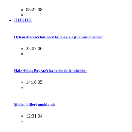
08:22 08
HUKUK
Özlem Arslan’ı katleden faile ağırlaştırılmış müebbet
22:07 06
Hale Akbaş Poyraz’ı katleden faile müebbet
14:16 05
Şiddet failleri tutuklandı
12:31 04