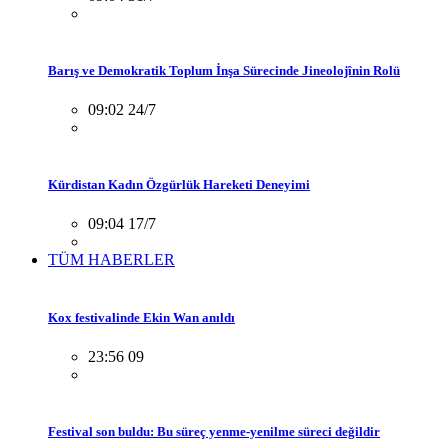
Barış ve Demokratik Toplum İnşa Sürecinde Jineolojînin Rolü
09:02 24/7
Kürdistan Kadın Özgürlük Hareketi Deneyimi
09:04 17/7
TÜM HABERLER
Kox festivalinde Ekin Wan anıldı
23:56 09
Festival son buldu: Bu süreç yenme-yenilme süreci değildir