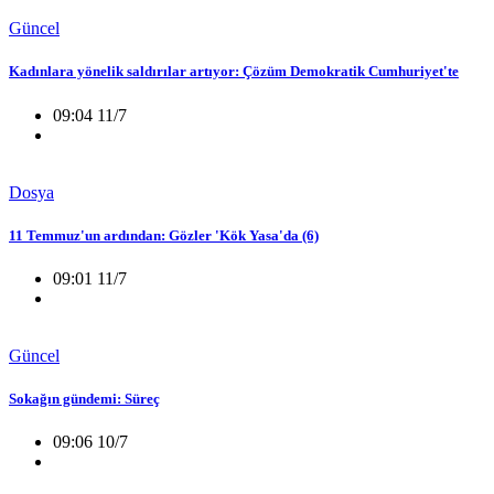
Güncel
Kadınlara yönelik saldırılar artıyor: Çözüm Demokratik Cumhuriyet'te
09:04 11/7
Dosya
11 Temmuz'un ardından: Gözler 'Kök Yasa'da (6)
09:01 11/7
Güncel
Sokağın gündemi: Süreç
09:06 10/7