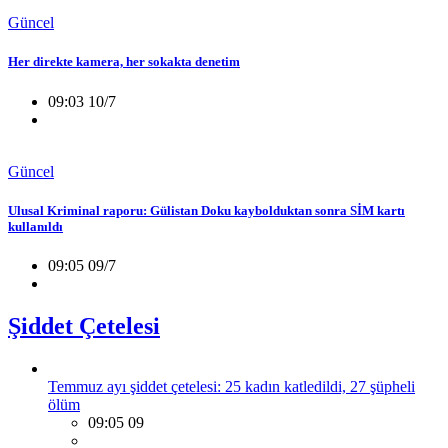
Güncel
Her direkte kamera, her sokakta denetim
09:03 10/7
Güncel
Ulusal Kriminal raporu: Gülistan Doku kaybolduktan sonra SİM kartı
kullanıldı
09:05 09/7
Şiddet Çetelesi
Temmuz ayı şiddet çetelesi: 25 kadın katledildi, 27 şüpheli
ölüm
09:05 09