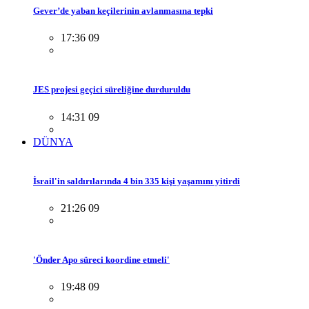
Gever’de yaban keçilerinin avlanmasına tepki
17:36 09
JES projesi geçici süreliğine durduruldu
14:31 09
DÜNYA
İsrail'in saldırılarında 4 bin 335 kişi yaşamını yitirdi
21:26 09
'Önder Apo süreci koordine etmeli'
19:48 09