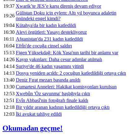
19:37
Xwarik’te JES’e karşı direniş devam ediyor
Gülistan Doku için eylem: Altı yıl boyunca adaletin
19:26
önündeki engel kimdi?
19:04
Kütahya'da bir kadın katledildi
16:30
Alevi örgütleri: Yasayı destekliyoruz
16:11
Afganistan'da 231 kadın katledildi
16:04
Efrîn'de çocuğa cinsel saldırı
15:13
Figen Yüksekdağ: Kök Yasa'nın tarihi bir anlamı var
14:26
Kayıp yakınları: Daha cesur adımlar atılmalı
14:14
Suriye'de 46 kadın yaşamını yitirdi
14:13
Dosya yeniden açıldı: 2 çocuğun katledildiği ortaya çıktı
13:40
Deniz Fırat mezarı başında anıldı
13:30
Cumartesi Anneleri: Hakikat komisyonları kurulsun
12:53
Xwebûn 'Öz savunma' başlığıyla çıktı
12:51
Evîn Abbasî'nin fotoğrafı finale kaldı
12:18
Bir yıldır aranan kadının katledildiği ortaya çıktı
12:03
İki avukat tahliye edildi
Okumadan geçme!