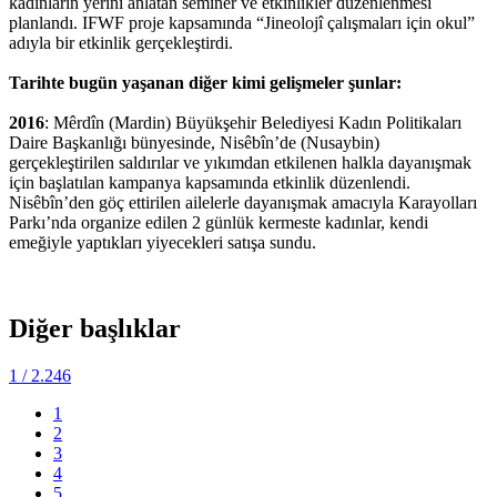
kadınların yerini anlatan seminer ve etkinlikler düzenlenmesi
planlandı. IFWF proje kapsamında “Jineolojî çalışmaları için okul”
adıyla bir etkinlik gerçekleştirdi.
Tarihte bugün yaşanan diğer kimi gelişmeler şunlar:
2016
: Mêrdîn (Mardin) Büyükşehir Belediyesi Kadın Politikaları
Daire Başkanlığı bünyesinde, Nisêbîn’de (Nusaybin)
gerçekleştirilen saldırılar ve yıkımdan etkilenen halkla dayanışmak
için başlatılan kampanya kapsamında etkinlik düzenlendi.
Nisêbîn’den göç ettirilen ailelerle dayanışmak amacıyla Karayolları
Parkı’nda organize edilen 2 günlük kermeste kadınlar, kendi
emeğiyle yaptıkları yiyecekleri satışa sundu.
Diğer başlıklar
1
/ 2.246
1
2
3
4
5