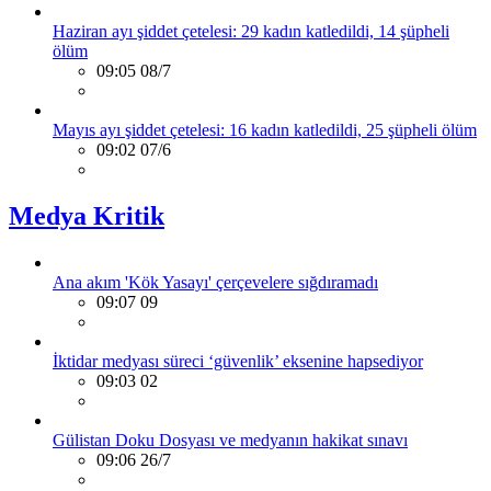
Haziran ayı şiddet çetelesi: 29 kadın katledildi, 14 şüpheli
ölüm
09:05 08/7
Mayıs ayı şiddet çetelesi: 16 kadın katledildi, 25 şüpheli ölüm
09:02 07/6
Medya Kritik
Ana akım 'Kök Yasayı' çerçevelere sığdıramadı
09:07 09
İktidar medyası süreci ‘güvenlik’ eksenine hapsediyor
09:03 02
Gülistan Doku Dosyası ve medyanın hakikat sınavı
09:06 26/7