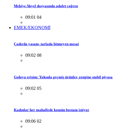
Mekiye Akyel dosyasında adalet çağrısı
09:01 04
EMEK/EKONOMİ
Çadırda yaşam, tarlada bitmeyen mesai
09:02 08
Gıdaya erişim: Yoksula geçmiş ürünler, zengine stabil piyasa
09:02 05
Kadınlar her mahallede komün bostanı istiyor
09:06 02