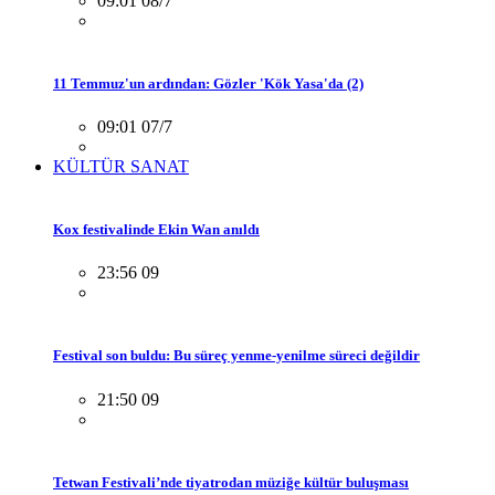
09:01 08/7
11 Temmuz'un ardından: Gözler 'Kök Yasa'da (2)
09:01 07/7
KÜLTÜR SANAT
Kox festivalinde Ekin Wan anıldı
23:56 09
Festival son buldu: Bu süreç yenme-yenilme süreci değildir
21:50 09
Tetwan Festivali’nde tiyatrodan müziğe kültür buluşması