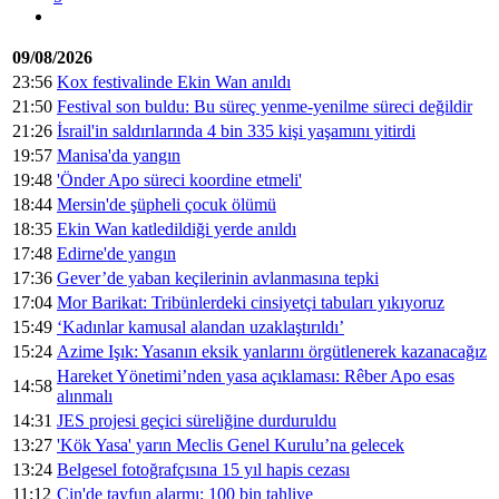
09/08/2026
23:56
Kox festivalinde Ekin Wan anıldı
21:50
Festival son buldu: Bu süreç yenme-yenilme süreci değildir
21:26
İsrail'in saldırılarında 4 bin 335 kişi yaşamını yitirdi
19:57
Manisa'da yangın
19:48
'Önder Apo süreci koordine etmeli'
18:44
Mersin'de şüpheli çocuk ölümü
18:35
Ekin Wan katledildiği yerde anıldı
17:48
Edirne'de yangın
17:36
Gever’de yaban keçilerinin avlanmasına tepki
17:04
Mor Barikat: Tribünlerdeki cinsiyetçi tabuları yıkıyoruz
15:49
‘Kadınlar kamusal alandan uzaklaştırıldı’
15:24
Azime Işık: Yasanın eksik yanlarını örgütlenerek kazanacağız
Hareket Yönetimi’nden yasa açıklaması: Rêber Apo esas
14:58
alınmalı
14:31
JES projesi geçici süreliğine durduruldu
13:27
'Kök Yasa' yarın Meclis Genel Kurulu’na gelecek
13:24
Belgesel fotoğrafçısına 15 yıl hapis cezası
11:12
Çin'de tayfun alarmı: 100 bin tahliye