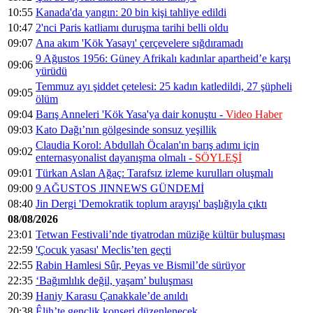
10:55
Kanada'da yangın: 20 bin kişi tahliye edildi
10:47
2'nci Paris katliamı duruşma tarihi belli oldu
09:07
Ana akım 'Kök Yasayı' çerçevelere sığdıramadı
9 Ağustos 1956: Güney Afrikalı kadınlar apartheid’e karşı
09:06
yürüdü
Temmuz ayı şiddet çetelesi: 25 kadın katledildi, 27 şüpheli
09:05
ölüm
09:04
Barış Anneleri 'Kök Yasa'ya dair konuştu -
Video Haber
09:03
Kato Dağı’nın gölgesinde sonsuz yeşillik
Claudia Korol: Abdullah Öcalan'ın barış adımı için
09:02
enternasyonalist dayanışma olmalı -
SÖYLEŞİ
09:01
Türkan Aslan Ağaç: Tarafsız izleme kurulları oluşmalı
09:00
9 AĞUSTOS JINNEWS GÜNDEMİ
08:40
Jin Dergi 'Demokratik toplum arayışı' başlığıyla çıktı
08/08/2026
23:01
Tetwan Festivali’nde tiyatrodan müziğe kültür buluşması
22:59
'Çocuk yasası' Meclis’ten geçti
22:55
Rabin Hamlesi Sûr, Peyas ve Bismil’de sürüyor
22:35
‘Bağımlılık değil, yaşam’ buluşması
20:39
Haniy Karasu Çanakkale’de anıldı
20:38
Êlih’te gençlik konseri düzenlenecek