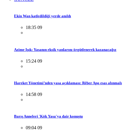
Ekin Wan katledildiği yerde anıldı
18:35 09
Azime Işık: Yasanın eksik yanlarını örgütlenerek kazanacağız
15:24 09
Hareket Yönetimi’nden yasa açıklaması: Rêber Apo esas alınmalı
14:58 09
Barış Anneleri 'Kök Yasa'ya dair konuştu
09:04 09