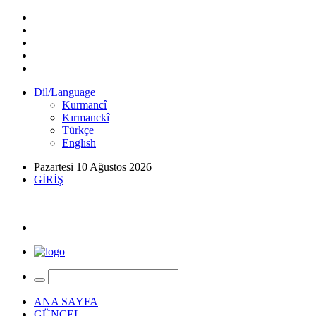
Dil/Language
Kurmancî
Kırmanckî
Türkçe
Englısh
Pazartesi 10 Ağustos 2026
GİRİŞ
ANA SAYFA
GÜNCEL