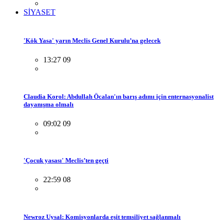
SİYASET
'Kök Yasa' yarın Meclis Genel Kurulu’na gelecek
13:27 09
Claudia Korol: Abdullah Öcalan'ın barış adımı için enternasyonalist
dayanışma olmalı
09:02 09
'Çocuk yasası' Meclis’ten geçti
22:59 08
Newroz Uysal: Komisyonlarda eşit temsiliyet sağlanmalı