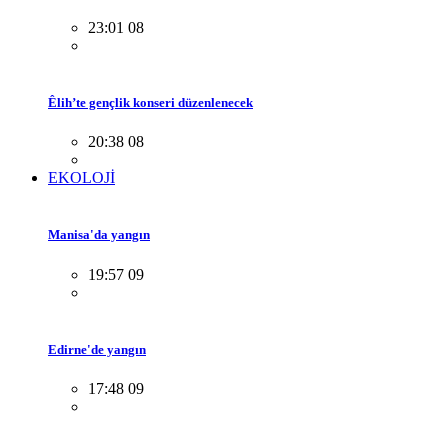
23:01 08
Êlih’te gençlik konseri düzenlenecek
20:38 08
EKOLOJİ
Manisa'da yangın
19:57 09
Edirne'de yangın
17:48 09