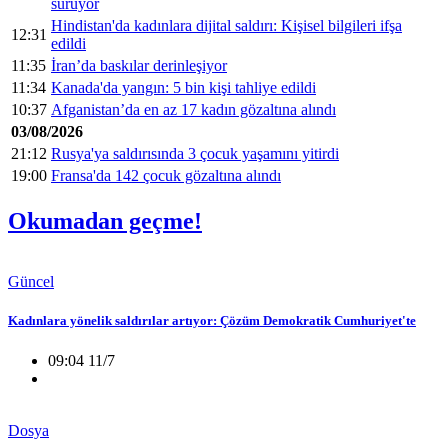
sürüyor
Hindistan'da kadınlara dijital saldırı: Kişisel bilgileri ifşa
12:31
edildi
11:35
İran’da baskılar derinleşiyor
11:34
Kanada'da yangın: 5 bin kişi tahliye edildi
10:37
Afganistan’da en az 17 kadın gözaltına alındı
03/08/2026
21:12
Rusya'ya saldırısında 3 çocuk yaşamını yitirdi
19:00
Fransa'da 142 çocuk gözaltına alındı
Okumadan geçme!
Güncel
Kadınlara yönelik saldırılar artıyor: Çözüm Demokratik Cumhuriyet'te
09:04 11/7
Dosya