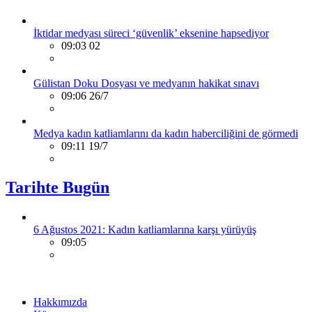
İktidar medyası süreci ‘güvenlik’ eksenine hapsediyor
09:03 02
Gülistan Doku Dosyası ve medyanın hakikat sınavı
09:06 26/7
Medya kadın katliamlarını da kadın haberciliğini de görmedi
09:11 19/7
Tarihte Bugün
6 Ağustos 2021: Kadın katliamlarına karşı yürüyüş
09:05
Hakkımızda