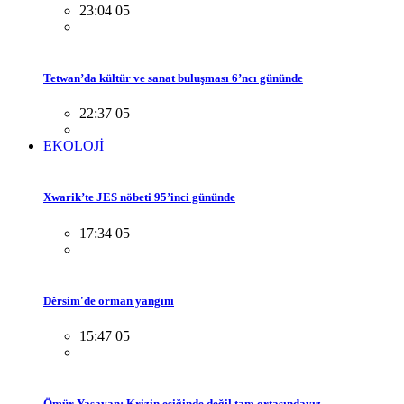
23:04 05
Tetwan’da kültür ve sanat buluşması 6’ncı gününde
22:37 05
EKOLOJİ
Xwarik’te JES nöbeti 95’inci gününde
17:34 05
Dêrsim'de orman yangını
15:47 05
Ömür Yaşayan: Krizin eşiğinde değil tam ortasındayız