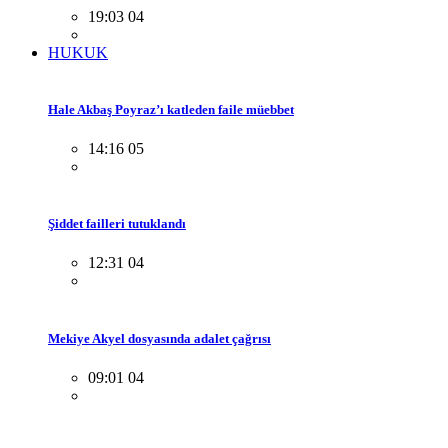
19:03 04
HUKUK
Hale Akbaş Poyraz’ı katleden faile müebbet
14:16 05
Şiddet failleri tutuklandı
12:31 04
Mekiye Akyel dosyasında adalet çağrısı
09:01 04