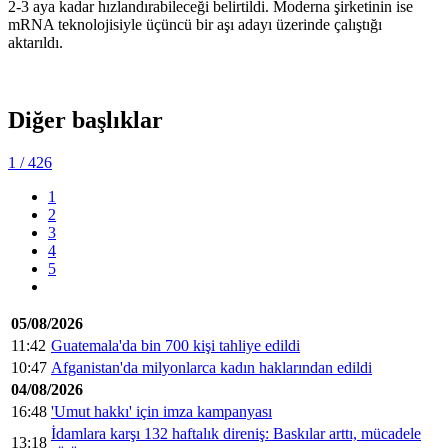
2-3 aya kadar hızlandırabileceği belirtildi. Moderna şirketinin ise
mRNA teknolojisiyle üçüncü bir aşı adayı üzerinde çalıştığı
aktarıldı.
Diğer başlıklar
1
/ 426
1
2
3
4
5
05/08/2026
11:42
Guatemala'da bin 700 kişi tahliye edildi
10:47
Afganistan'da milyonlarca kadın haklarından edildi
04/08/2026
16:48
'Umut hakkı' için imza kampanyası
İdamlara karşı 132 haftalık direniş: Baskılar arttı, mücadele
13:18