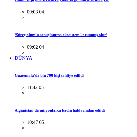
09:03 04
‘Süreç olumlu sonuçlanırsa ekosistem korunmuş olur’
09:02 04
DÜNYA
Guatemala'da bin 700 kişi tahliye edildi
11:42 05
Afganistan'da milyonlarca kadın haklarından edildi
10:47 05