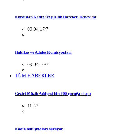
Kürdistan Kadın Özgürlük Hareketi Deneyimi
09:04 17/7
Hakikat ve Adalet Komisyonları
09:04 10/7
TÜM HABERLER
Gezici Müzik Atölyesi bin 700 çocuğa ulaştı
11:57
Kadın buluşmaları sürüyor