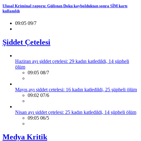
Ulusal Kriminal raporu: Gülistan Doku kaybolduktan sonra SİM kartı
kullanıldı
09:05 09/7
Şiddet Çetelesi
Haziran ayı şiddet çetelesi: 29 kadın katledildi, 14 şüpheli
ölüm
09:05 08/7
Mayıs ayı şiddet çetelesi: 16 kadın katledildi, 25 şüpheli ölüm
09:02 07/6
Nisan ayı şiddet çetelesi: 25 kadın katledildi, 14 şüpheli ölüm
09:05 06/5
Medya Kritik