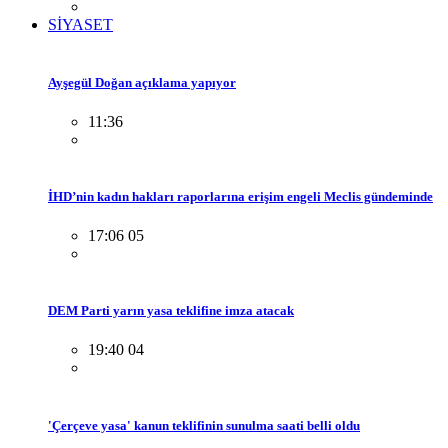
SİYASET
Ayşegül Doğan açıklama yapıyor
11:36
İHD’nin kadın hakları raporlarına erişim engeli Meclis gündeminde
17:06 05
DEM Parti yarın yasa teklifine imza atacak
19:40 04
'Çerçeve yasa' kanun teklifinin sunulma saati belli oldu