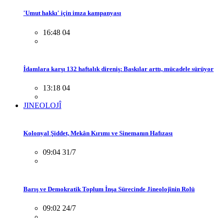
'Umut hakkı' için imza kampanyası
16:48 04
İdamlara karşı 132 haftalık direniş: Baskılar arttı, mücadele sürüyor
13:18 04
JINEOLOJÎ
Kolonyal Şiddet, Mekân Kırımı ve Sinemanın Hafızası
09:04 31/7
Barış ve Demokratik Toplum İnşa Sürecinde Jineolojînin Rolü
09:02 24/7