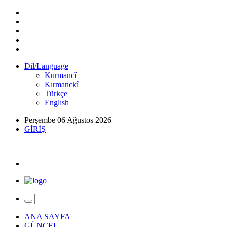
Dil/Language
Kurmancî
Kırmanckî
Türkçe
Englısh
Perşembe 06 Ağustos 2026
GİRİŞ
ANA SAYFA
GÜNCEL