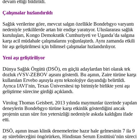
devam ettiği bildirildi.
Çalışmalar hızlandırıldı
Sağlık verilerine göre, mevcut salgın özellikle Bondebgyo varyantı
nedeniyle yetkililerde artan bir endişe yaratıyor. Uluslararası sağlık
kuruluşları, Kongo Demokratik Cumhuriyeti ve Uganda’da salgına
karşı acil müdahale çalışmalarını yoğunlaştırdı. Aynı zamanda etkili
bir aşı geliştirilmesi için bilimsel çalışmalar hızlandırılıyor.
Yeni aşı geliştiriliyor
Dünya Sağlık Örgütü (DSÖ), en güçlü adaylardan biri olarak tek
dozluk rVSV-ZEBOV aşısını gösterdi. Bu aşının, Zaire türüne karşı
kullanılan Ervebo aşısıyla aynı teknolojiye dayandığı belirtildi.
Ayrıca IAVI’nin, Texas Üniversitesi tıp birimiyle birlikte yeni aşı
geliştirme sürecine girdiği açıklandı.
Virolog Thomas Geisbert, 2013 yılında maymunlar üzerinde yapılan
deneylerin Bondebgyo türüne karşı etkinlik gösterdiğini ancak
projenin uzun süre fon yetersizliği nedeniyle askıda kaldığını ifade
etti.
DSÖ, aşının insan klinik denemelerine hazır hale gelmesinin 7 ila 9
ay sürebileceğini öngörürken, Hindistan Serum Enstitüsü’nün süreci