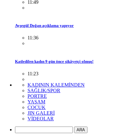
11:49
Ayşegül Doğan açıklama yapıyor
11:36
Katledilen kadın 9 gün önce şikâyetçi olmuş!
11:23
KADININ KALEMİNDEN
SAĞLIK/SPOR
PORTRE
YAŞAM
ÇOCUK
JIN GALERİ
VİDEOLAR
ARA