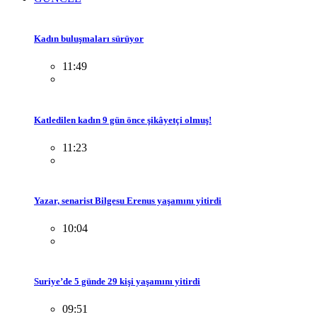
Kadın buluşmaları sürüyor
11:49
Katledilen kadın 9 gün önce şikâyetçi olmuş!
11:23
Yazar, senarist Bilgesu Erenus yaşamını yitirdi
10:04
Suriye’de 5 günde 29 kişi yaşamını yitirdi
09:51