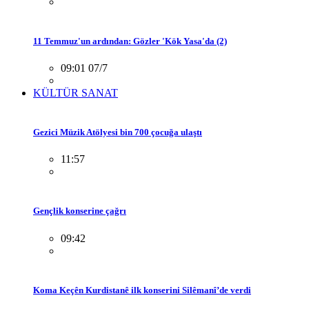
11 Temmuz'un ardından: Gözler 'Kök Yasa'da (2)
09:01 07/7
KÜLTÜR SANAT
Gezici Müzik Atölyesi bin 700 çocuğa ulaştı
11:57
Gençlik konserine çağrı
09:42
Koma Keçên Kurdistanê ilk konserini Silêmanî’de verdi