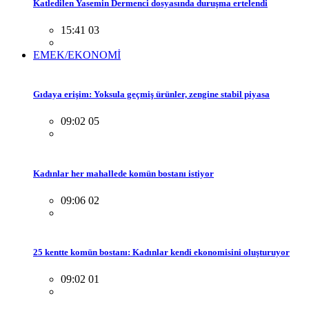
Katledilen Yasemin Dermenci dosyasında duruşma ertelendi
15:41 03
EMEK/EKONOMİ
Gıdaya erişim: Yoksula geçmiş ürünler, zengine stabil piyasa
09:02 05
Kadınlar her mahallede komün bostanı istiyor
09:06 02
25 kentte komün bostanı: Kadınlar kendi ekonomisini oluşturuyor
09:02 01