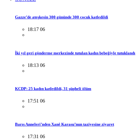
Gazze’de ateşkesin 300 gününde 300 çocuk katledildi
18:17 06
İki yıl geri gönderme merkezinde tutulan kadın bebeğiyle tutuklandı
18:13 06
KCDP: 25 kadın katledildi, 31 şüpheli ölüm
17:51 06
Barış Anneleri’nden Xanê Karasu’nun taziyesine ziyaret
17:31 06