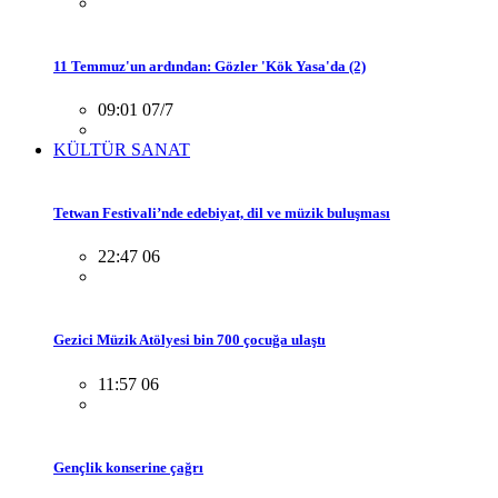
11 Temmuz'un ardından: Gözler 'Kök Yasa'da (2)
09:01 07/7
KÜLTÜR SANAT
Tetwan Festivali’nde edebiyat, dil ve müzik buluşması
22:47 06
Gezici Müzik Atölyesi bin 700 çocuğa ulaştı
11:57 06
Gençlik konserine çağrı