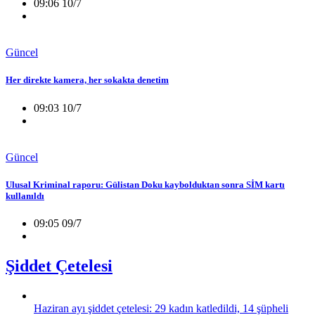
09:06 10/7
Güncel
Her direkte kamera, her sokakta denetim
09:03 10/7
Güncel
Ulusal Kriminal raporu: Gülistan Doku kaybolduktan sonra SİM kartı
kullanıldı
09:05 09/7
Şiddet Çetelesi
Haziran ayı şiddet çetelesi: 29 kadın katledildi, 14 şüpheli