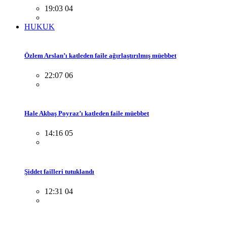
19:03 04
HUKUK
Özlem Arslan’ı katleden faile ağırlaştırılmış müebbet
22:07 06
Hale Akbaş Poyraz’ı katleden faile müebbet
14:16 05
Şiddet failleri tutuklandı
12:31 04