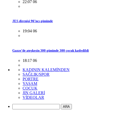
22:07 06
JES direnişi 96’ncı gününde
19:04 06
Gazze’de ateşkesin 300 gününde 300 çocuk katledildi
18:17 06
KADININ KALEMİNDEN
SAĞLIK/SPOR
PORTRE
YAŞAM
ÇOCUK
JIN GALERİ
VİDEOLAR
ARA