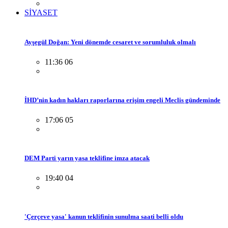
SİYASET
Ayşegül Doğan: Yeni dönemde cesaret ve sorumluluk olmalı
11:36 06
İHD’nin kadın hakları raporlarına erişim engeli Meclis gündeminde
17:06 05
DEM Parti yarın yasa teklifine imza atacak
19:40 04
'Çerçeve yasa' kanun teklifinin sunulma saati belli oldu