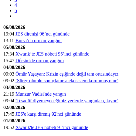
4
5
06/08/2026
19:04
JES direnişi 96’ncı gününde
13:11
Bursa’da orman yangını
05/08/2026
17:34
Xwarik’te JES nöbeti 95’inci gününde
15:47
Dêrsim'de orman yangını
04/08/2026
09:03
Ömür Yaşayan: Krizin eşiğinde değil tam ortasındayız
09:02
‘Süreç olumlu sonuçlanırsa ekosistem korunmuş olur’
03/08/2026
21:19
Munzur Vadisi'nde yangın
09:04
'Tesadüf diyemeyeceğimiz yerlerde yangınlar çıkıyor’
02/08/2026
17:45
JES'e karşı direniş 92'nci gününde
01/08/2026
19:52
Xwarik'te JES nöbeti 91'inci gününde