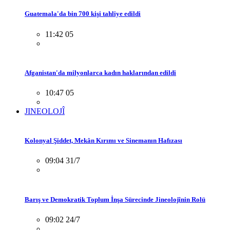
Guatemala'da bin 700 kişi tahliye edildi
11:42 05
Afganistan'da milyonlarca kadın haklarından edildi
10:47 05
JINEOLOJÎ
Kolonyal Şiddet, Mekân Kırımı ve Sinemanın Hafızası
09:04 31/7
Barış ve Demokratik Toplum İnşa Sürecinde Jineolojînin Rolü
09:02 24/7