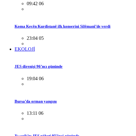
09:42 06
Koma Keçên Kurdistanê ilk konserini Silêmanî’de verdi
23:04 05
EKOLOJİ
JES direnişi 96’ncı gününde
19:04 06
Bursa’da orman yangını
13:11 06
Xwarik’te JES nöbeti 95’inci gününde