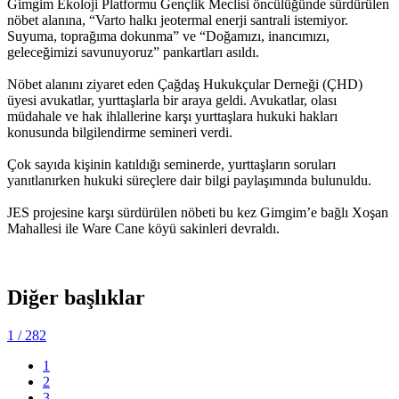
Gimgim Ekoloji Platformu Gençlik Meclisi öncülüğünde sürdürülen
nöbet alanına, “Varto halkı jeotermal enerji santrali istemiyor.
Suyuma, toprağıma dokunma” ve “Doğamızı, inancımızı,
geleceğimizi savunuyoruz” pankartları asıldı.
Nöbet alanını ziyaret eden Çağdaş Hukukçular Derneği (ÇHD)
üyesi avukatlar, yurttaşlarla bir araya geldi. Avukatlar, olası
müdahale ve hak ihlallerine karşı yurttaşlara hukuki hakları
konusunda bilgilendirme semineri verdi.
Çok sayıda kişinin katıldığı seminerde, yurttaşların soruları
yanıtlanırken hukuki süreçlere dair bilgi paylaşımında bulunuldu.
JES projesine karşı sürdürülen nöbeti bu kez Gimgim’e bağlı Xoşan
Mahallesi ile Ware Cane köyü sakinleri devraldı.
Diğer başlıklar
1
/ 282
1
2
3