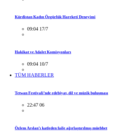
Kürdistan Kadın Özgürlük Hareketi Deneyimi
09:04 17/7
Hakikat ve Adalet Komisyonları
09:04 10/7
TÜM HABERLER
Tetwan Festivali’nde edebiyat, dil ve müzik buluşması
22:47 06
Özlem Arslan’ı katleden faile ağırlaştırılmış müebbet