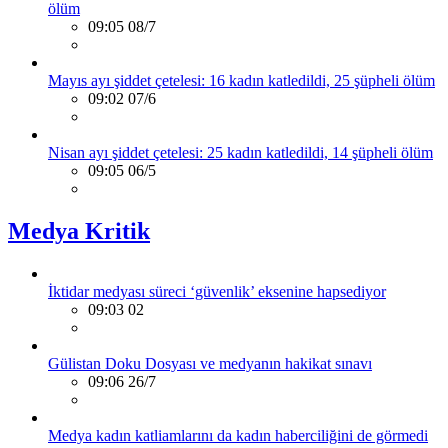
ölüm
09:05 08/7
Mayıs ayı şiddet çetelesi: 16 kadın katledildi, 25 şüpheli ölüm
09:02 07/6
Nisan ayı şiddet çetelesi: 25 kadın katledildi, 14 şüpheli ölüm
09:05 06/5
Medya Kritik
İktidar medyası süreci ‘güvenlik’ eksenine hapsediyor
09:03 02
Gülistan Doku Dosyası ve medyanın hakikat sınavı
09:06 26/7
Medya kadın katliamlarını da kadın haberciliğini de görmedi