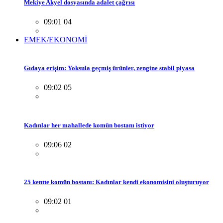
Mekiye Akyel dosyasında adalet çağrısı
09:01 04
EMEK/EKONOMİ
Gıdaya erişim: Yoksula geçmiş ürünler, zengine stabil piyasa
09:02 05
Kadınlar her mahallede komün bostanı istiyor
09:06 02
25 kentte komün bostanı: Kadınlar kendi ekonomisini oluşturuyor
09:02 01