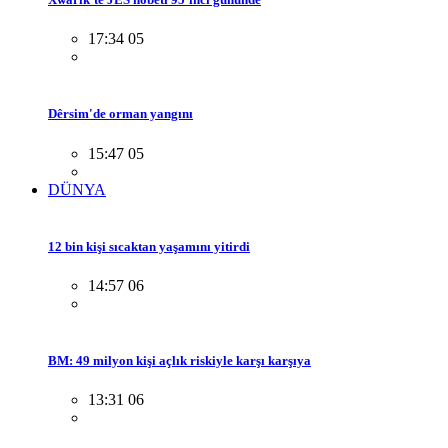
17:34 05
Dêrsim'de orman yangını
15:47 05
DÜNYA
12 bin kişi sıcaktan yaşamını yitirdi
14:57 06
BM: 49 milyon kişi açlık riskiyle karşı karşıya
13:31 06