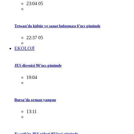
23:04 05
Tetwan’da kültür ve sanat buluşması 6’ncı gününde
22:37 05
EKOLOJİ
JES direnişi 96’ncı gününde
19:04
Bursa’da orman yangını
13:11
Xwarik’te JES nöbeti 95’inci gününde