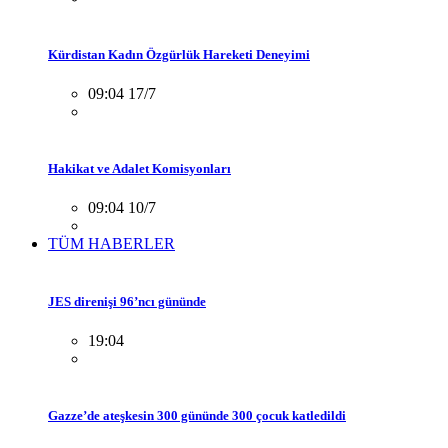
Kürdistan Kadın Özgürlük Hareketi Deneyimi
09:04 17/7
Hakikat ve Adalet Komisyonları
09:04 10/7
TÜM HABERLER
JES direnişi 96’ncı gününde
19:04
Gazze’de ateşkesin 300 gününde 300 çocuk katledildi