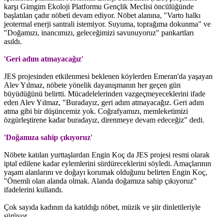
karşı Gimgim Ekoloji Platformu Gençlik Meclisi öncülüğünde
başlatılan çadır nöbeti devam ediyor. Nöbet alanına, "Varto halkı
jeotermal enerji santrali istemiyor. Suyuma, toprağıma dokunma" ve
"Doğamızı, inancımızı, geleceğimizi savunuyoruz" pankartları
asıldı.
'Geri adım atmayacağız'
JES projesinden etkilenmesi beklenen köylerden Emeran'da yaşayan
Alev Yılmaz, nöbete yönelik dayanışmanın her geçen gün
büyüdüğünü belirtti. Mücadelelerinden vazgeçmeyeceklerini ifade
eden Alev Yılmaz, "Buradayız, geri adım atmayacağız. Geri adım
atma gibi bir düşüncemiz yok. Coğrafyamızı, memleketimizi
özgürleştirene kadar buradayız, direnmeye devam edeceğiz" dedi.
'Doğamıza sahip çıkıyoruz'
Nöbete katılan yurttaşlardan Engin Koç da JES projesi resmi olarak
iptal edilene kadar eylemlerini sürdüreceklerini söyledi. Amaçlarının
yaşam alanlarını ve doğayı korumak olduğunu belirten Engin Koç,
"Önemli olan alanda olmak. Alanda doğamıza sahip çıkıyoruz"
ifadelerini kullandı.
Çok sayıda kadının da katıldığı nöbet, müzik ve şiir dinletileriyle
sürüyor.