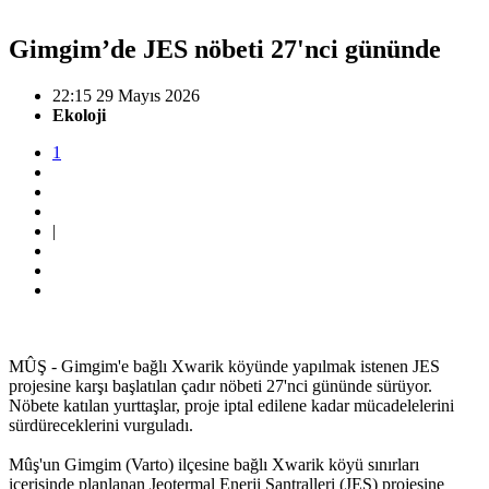
Gimgim’de JES nöbeti 27'nci gününde
22:15 29 Mayıs 2026
Ekoloji
1
|
MÛŞ - Gimgim'e bağlı Xwarik köyünde yapılmak istenen JES
projesine karşı başlatılan çadır nöbeti 27'nci gününde sürüyor.
Nöbete katılan yurttaşlar, proje iptal edilene kadar mücadelelerini
sürdüreceklerini vurguladı.
Mûş'un Gimgim (Varto) ilçesine bağlı Xwarik köyü sınırları
içerisinde planlanan Jeotermal Enerji Santralleri (JES) projesine