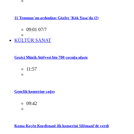
11 Temmuz'un ardından: Gözler 'Kök Yasa'da (2)
09:01 07/7
KÜLTÜR SANAT
Gezici Müzik Atölyesi bin 700 çocuğa ulaştı
11:57
Gençlik konserine çağrı
09:42
Koma Keçên Kurdistanê ilk konserini Silêmanî’de verdi