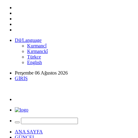
Dil/Language
Kurmancî
Kırmanckî
Türkçe
Englısh
Perşembe 06 Ağustos 2026
GİRİŞ
ANA SAYFA
GÜNCEL