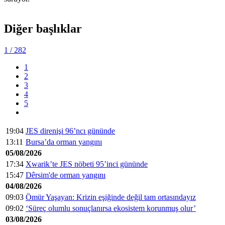
Diğer başlıklar
1
/ 282
1
2
3
4
5
19:04
JES direnişi 96’ncı gününde
13:11
Bursa’da orman yangını
05/08/2026
17:34
Xwarik’te JES nöbeti 95’inci gününde
15:47
Dêrsim'de orman yangını
04/08/2026
09:03
Ömür Yaşayan: Krizin eşiğinde değil tam ortasındayız
09:02
‘Süreç olumlu sonuçlanırsa ekosistem korunmuş olur’
03/08/2026