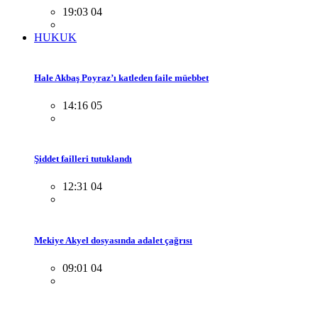
19:03 04
HUKUK
Hale Akbaş Poyraz’ı katleden faile müebbet
14:16 05
Şiddet failleri tutuklandı
12:31 04
Mekiye Akyel dosyasında adalet çağrısı
09:01 04