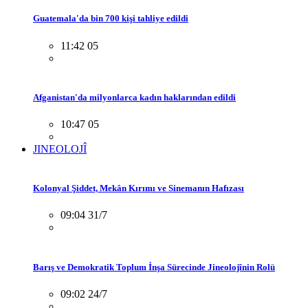
Guatemala'da bin 700 kişi tahliye edildi
11:42 05
Afganistan'da milyonlarca kadın haklarından edildi
10:47 05
JINEOLOJÎ
Kolonyal Şiddet, Mekân Kırımı ve Sinemanın Hafızası
09:04 31/7
Barış ve Demokratik Toplum İnşa Sürecinde Jineolojînin Rolü
09:02 24/7