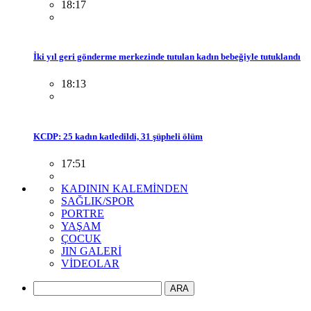
18:17
İki yıl geri gönderme merkezinde tutulan kadın bebeğiyle tutuklandı
18:13
KCDP: 25 kadın katledildi, 31 şüpheli ölüm
17:51
KADININ KALEMİNDEN
SAĞLIK/SPOR
PORTRE
YAŞAM
ÇOCUK
JIN GALERİ
VİDEOLAR
ARA