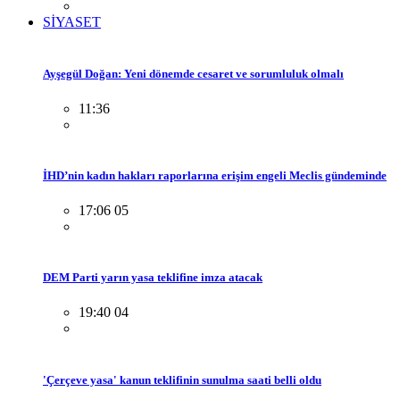
SİYASET
Ayşegül Doğan: Yeni dönemde cesaret ve sorumluluk olmalı
11:36
İHD’nin kadın hakları raporlarına erişim engeli Meclis gündeminde
17:06 05
DEM Parti yarın yasa teklifine imza atacak
19:40 04
'Çerçeve yasa' kanun teklifinin sunulma saati belli oldu