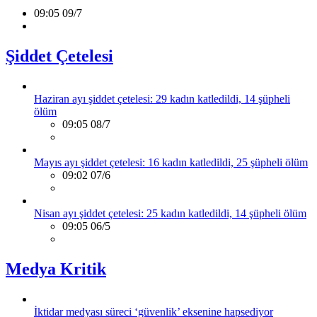
09:05 09/7
Şiddet Çetelesi
Haziran ayı şiddet çetelesi: 29 kadın katledildi, 14 şüpheli
ölüm
09:05 08/7
Mayıs ayı şiddet çetelesi: 16 kadın katledildi, 25 şüpheli ölüm
09:02 07/6
Nisan ayı şiddet çetelesi: 25 kadın katledildi, 14 şüpheli ölüm
09:05 06/5
Medya Kritik
İktidar medyası süreci ‘güvenlik’ eksenine hapsediyor