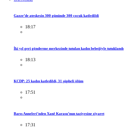
Gazze’de ateşkesin 300 gününde 300 çocuk katledildi
18:17
İki yıl geri gönderme merkezinde tutulan kadın bebeğiyle tutuklandı
18:13
KCDP: 25 kadın katledildi, 31 şüpheli ölüm
17:51
Barış Anneleri’nden Xanê Karasu’nun taziyesine ziyaret
17:31