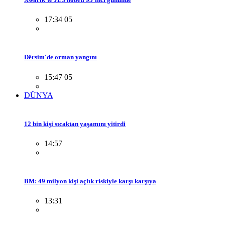
17:34 05
Dêrsim'de orman yangını
15:47 05
DÜNYA
12 bin kişi sıcaktan yaşamını yitirdi
14:57
BM: 49 milyon kişi açlık riskiyle karşı karşıya
13:31