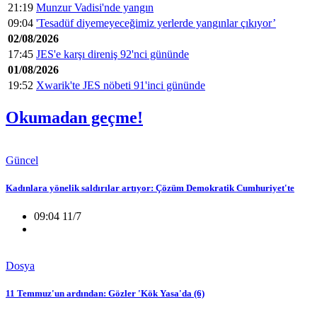
21:19
Munzur Vadisi'nde yangın
09:04
'Tesadüf diyemeyeceğimiz yerlerde yangınlar çıkıyor’
02/08/2026
17:45
JES'e karşı direniş 92'nci gününde
01/08/2026
19:52
Xwarik'te JES nöbeti 91'inci gününde
Okumadan geçme!
Güncel
Kadınlara yönelik saldırılar artıyor: Çözüm Demokratik Cumhuriyet'te
09:04 11/7
Dosya
11 Temmuz'un ardından: Gözler 'Kök Yasa'da (6)