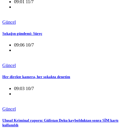
09:01 11/7
Güncel
Sokağın gündemi: Süreç
09:06 10/7
Güncel
Her direkte kamera, her sokakta denetim
09:03 10/7
Güncel
Ulusal Kriminal raporu: Gülistan Doku kaybolduktan sonra SİM kartı
kullanıldı