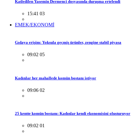
Katledilen Yasemin Dermenci dosyasında duruşma ertelendi
15:41 03
EMEK/EKONOMİ
Gıdaya erişim: Yoksula geçmiş ürünler, zengine stabil piyasa
09:02 05
Kadınlar her mahallede komün bostanı istiyor
09:06 02
25 kentte komün bostanı: Kadınlar kendi ekonomisini oluşturuyor
09:02 01