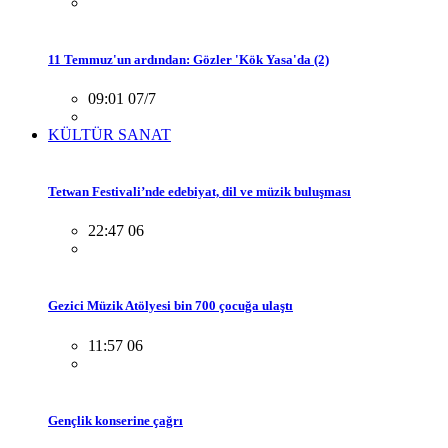
11 Temmuz'un ardından: Gözler 'Kök Yasa'da (2)
09:01 07/7
KÜLTÜR SANAT
Tetwan Festivali’nde edebiyat, dil ve müzik buluşması
22:47 06
Gezici Müzik Atölyesi bin 700 çocuğa ulaştı
11:57 06
Gençlik konserine çağrı