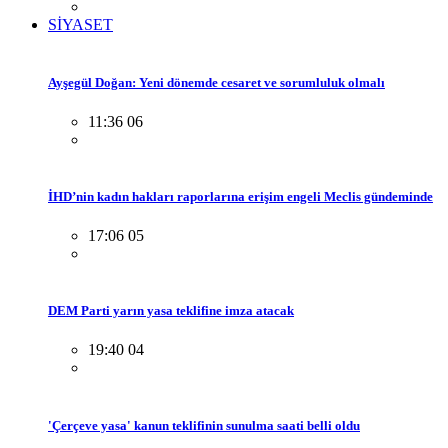
SİYASET
Ayşegül Doğan: Yeni dönemde cesaret ve sorumluluk olmalı
11:36 06
İHD’nin kadın hakları raporlarına erişim engeli Meclis gündeminde
17:06 05
DEM Parti yarın yasa teklifine imza atacak
19:40 04
'Çerçeve yasa' kanun teklifinin sunulma saati belli oldu