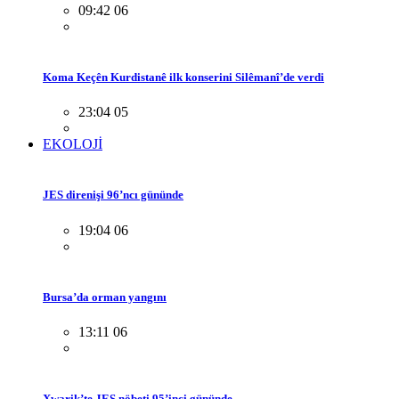
09:42 06
Koma Keçên Kurdistanê ilk konserini Silêmanî’de verdi
23:04 05
EKOLOJİ
JES direnişi 96’ncı gününde
19:04 06
Bursa’da orman yangını
13:11 06
Xwarik’te JES nöbeti 95’inci gününde