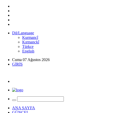
Dil/Language
Kurmancî
Kırmanckî
Türkçe
Englısh
Cuma 07 Ağustos 2026
GİRİŞ
ANA SAYFA
GÜNCEL