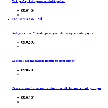
Mekiye Akyel dosyasında adalet çağrısı
09:01 04
EMEK/EKONOMİ
Gıdaya erişim: Yoksula geçmiş ürünler, zengine stabil piyasa
09:02 05
Kadınlar her mahallede komün bostanı istiyor
09:06 02
25 kentte komün bostanı: Kadınlar kendi ekonomisini oluşturuyor
09:02 01