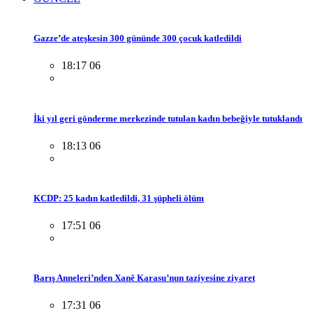
Gazze’de ateşkesin 300 gününde 300 çocuk katledildi
18:17 06
İki yıl geri gönderme merkezinde tutulan kadın bebeğiyle tutuklandı
18:13 06
KCDP: 25 kadın katledildi, 31 şüpheli ölüm
17:51 06
Barış Anneleri’nden Xanê Karasu’nun taziyesine ziyaret
17:31 06