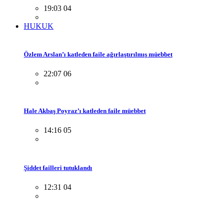
19:03 04
HUKUK
Özlem Arslan’ı katleden faile ağırlaştırılmış müebbet
22:07 06
Hale Akbaş Poyraz’ı katleden faile müebbet
14:16 05
Şiddet failleri tutuklandı
12:31 04