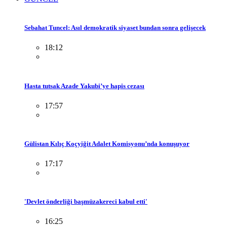
Sebahat Tuncel: Asıl demokratik siyaset bundan sonra gelişecek
18:12
Hasta tutsak Azade Yakubi’ye hapis cezası
17:57
Gülistan Kılıç Koçyiğit Adalet Komisyonu’nda konuşuyor
17:17
'Devlet önderliği başmüzakereci kabul etti'
16:25