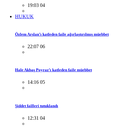
19:03 04
HUKUK
Özlem Arslan’ı katleden faile ağırlaştırılmış müebbet
22:07 06
Hale Akbaş Poyraz’ı katleden faile müebbet
14:16 05
Şiddet failleri tutuklandı
12:31 04