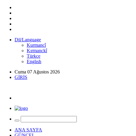
Dil/Language
Kurmancî
Kırmanckî
Türkçe
Englısh
Cuma 07 Ağustos 2026
GİRİŞ
ANA SAYFA
GÜNCEL