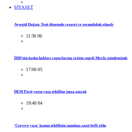
SİYASET
Ayşegül Doğan: Yeni dönemde cesaret ve sorumluluk olmalı
11:36 06
İHD’nin kadın hakları raporlarına erişim engeli Meclis gündeminde
17:06 05
DEM Parti yarın yasa teklifine imza atacak
19:40 04
'Çerçeve yasa' kanun teklifinin sunulma saati belli oldu