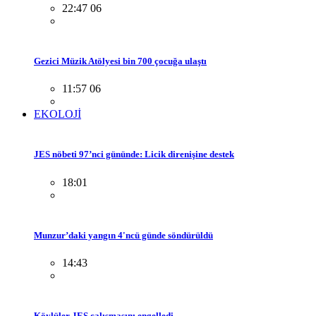
22:47 06
Gezici Müzik Atölyesi bin 700 çocuğa ulaştı
11:57 06
EKOLOJİ
JES nöbeti 97’nci gününde: Licik direnişine destek
18:01
Munzur’daki yangın 4'ncü günde söndürüldü
14:43
Köylüler JES çalışmasını engelledi