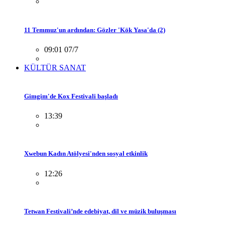
11 Temmuz'un ardından: Gözler 'Kök Yasa'da (2)
09:01 07/7
KÜLTÜR SANAT
Gimgim'de Kox Festivali başladı
13:39
Xwebun Kadın Atölyesi'nden sosyal etkinlik
12:26
Tetwan Festivali’nde edebiyat, dil ve müzik buluşması