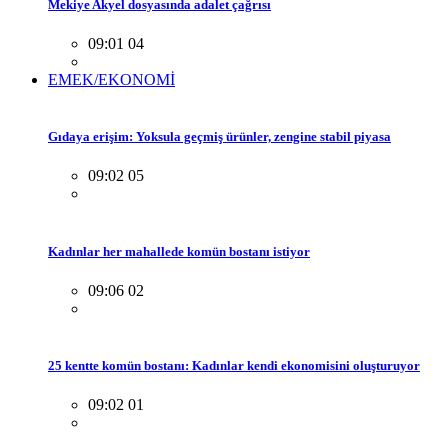
Mekiye Akyel dosyasında adalet çağrısı
09:01 04
EMEK/EKONOMİ
Gıdaya erişim: Yoksula geçmiş ürünler, zengine stabil piyasa
09:02 05
Kadınlar her mahallede komün bostanı istiyor
09:06 02
25 kentte komün bostanı: Kadınlar kendi ekonomisini oluşturuyor
09:02 01