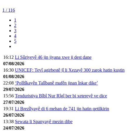
1
/ 116
1
2
3
4
5
16:12
Li Sûriyeyê 46 jin jiyana xwe ji dest dane
07/08/2026
16:30
UNICEF: Tevî agirbestê jî li Xezayê 300 zarok hatin kuştin
01/08/2026
22:08
‘Polîtîkayên Talîbanê mafên jinan înkar dike’
29/07/2026
15:56
Tenduristiya Bîbî Nur Rîgî ber bi xetereyê ve diçe
27/07/2026
19:31
Li Brezîlyayê di 6 mehan de 741 jin hatin qetilkirin
26/07/2026
13:38
Şewata li Spanyayê mezin dibe
24/07/2026