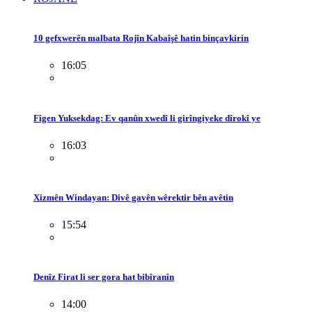
10 gefxwerên malbata Rojîn Kabaîşê hatin binçavkirin
16:05
Fîgen Yuksekdag: Ev qanûn xwedî li girîngiyeke dîrokî ye
16:03
Xizmên Windayan: Divê gavên wêrektir bên avêtin
15:54
Denîz Firat li ser gora hat bibîranîn
14:00