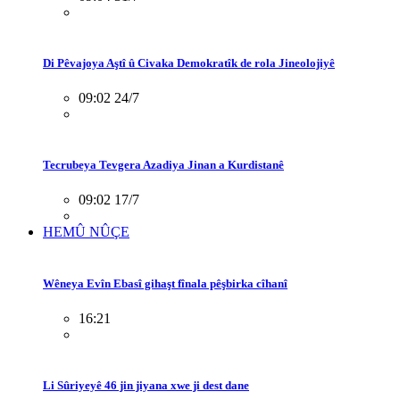
Di Pêvajoya Aştî û Civaka Demokratîk de rola Jineolojiyê
09:02 24/7
Tecrubeya Tevgera Azadiya Jinan a Kurdistanê
09:02 17/7
HEMÛ NÛÇE
Wêneya Evîn Ebasî gihaşt fînala pêşbirka cîhanî
16:21
Li Sûriyeyê 46 jin jiyana xwe ji dest dane