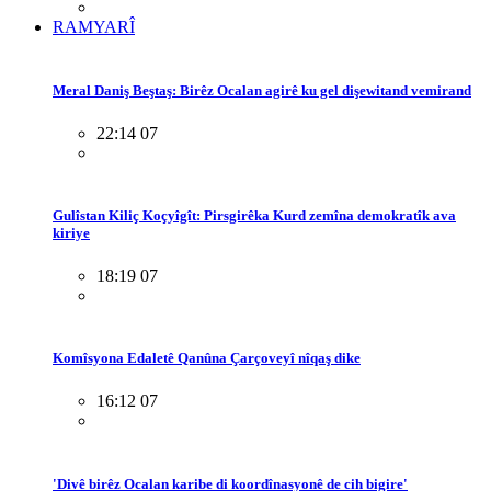
RAMYARÎ
Meral Daniş Beştaş: Birêz Ocalan agirê ku gel dişewitand vemirand
22:14 07
Gulîstan Kiliç Koçyîgît: Pirsgirêka Kurd zemîna demokratîk ava
kiriye
18:19 07
Komîsyona Edaletê Qanûna Çarçoveyî nîqaş dike
16:12 07
'Divê birêz Ocalan karibe di koordînasyonê de cih bigire'