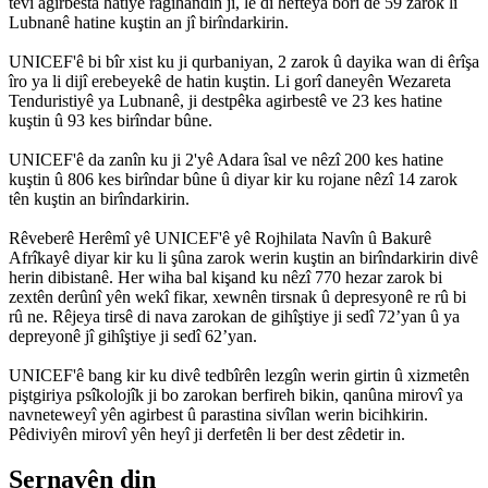
tevî agirbesta hatiye ragihandin jî, lê di hefteya borî de 59 zarok li
Lubnanê hatine kuştin an jî birîndarkirin.
UNICEF'ê bi bîr xist ku ji qurbaniyan, 2 zarok û dayika wan di êrîşa
îro ya li dijî erebeyekê de hatin kuştin. Li gorî daneyên Wezareta
Tenduristiyê ya Lubnanê, ji destpêka agirbestê ve 23 kes hatine
kuştin û 93 kes birîndar bûne.
UNICEF'ê da zanîn ku ji 2'yê Adara îsal ve nêzî 200 kes hatine
kuştin û 806 kes birîndar bûne û diyar kir ku rojane nêzî 14 zarok
tên kuştin an birîndarkirin.
Rêveberê Herêmî yê UNICEF'ê yê Rojhilata Navîn û Bakurê
Afrîkayê diyar kir ku li şûna zarok werin kuştin an birîndarkirin divê
herin dibistanê. Her wiha bal kişand ku nêzî 770 hezar zarok bi
zextên derûnî yên wekî fikar, xewnên tirsnak û depresyonê re rû bi
rû ne. Rêjeya tirsê di nava zarokan de gihîştiye ji sedî 72’yan û ya
depreyonê jî gihîştiye ji sedî 62’yan.
UNICEF'ê bang kir ku divê tedbîrên lezgîn werin girtin û xizmetên
piştgiriya psîkolojîk ji bo zarokan berfireh bikin, qanûna mirovî ya
navneteweyî yên agirbest û parastina sivîlan werin bicihkirin.
Pêdiviyên mirovî yên heyî ji derfetên li ber dest zêdetir in.
Sernavên din