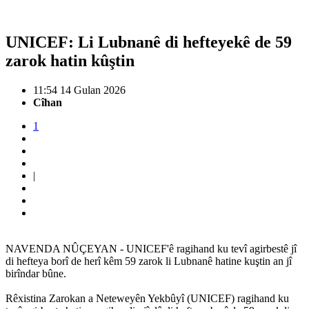
UNICEF: Li Lubnanê di hefteyekê de 59
zarok hatin kûştin
11:54 14 Gulan 2026
Cîhan
1
|
NAVENDA NÛÇEYAN - UNICEF'ê ragihand ku tevî agirbestê jî
di hefteya borî de herî kêm 59 zarok li Lubnanê hatine kuştin an jî
birîndar bûne.
Rêxistina Zarokan a Neteweyên Yekbûyî (UNICEF) ragihand ku