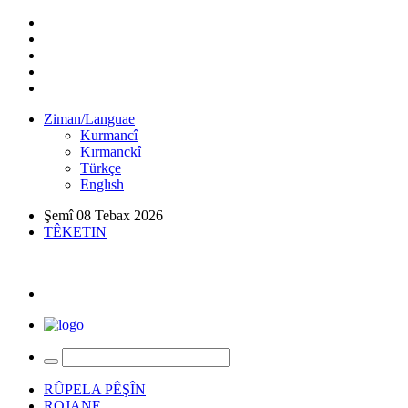
Ziman/Languae
Kurmancî
Kırmanckî
Türkçe
Englısh
Şemî 08 Tebax 2026
TÊKETIN
RÛPELA PÊŞÎN
ROJANE