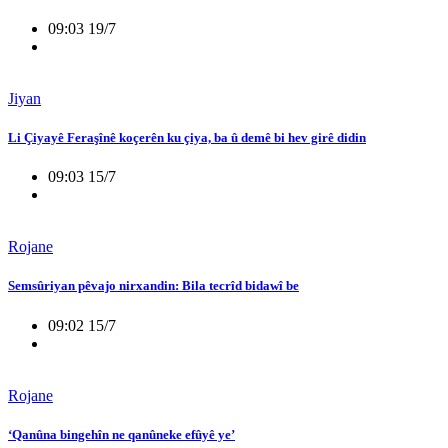
09:03 19/7
Jiyan
Li Çiyayê Feraşînê koçerên ku çiya, ba û demê bi hev girê didin
09:03 15/7
Rojane
Semsûriyan pêvajo nirxandin: Bila tecrîd bidawî be
09:02 15/7
Rojane
‘Qanûna bingehîn ne qanûneke efûyê ye’