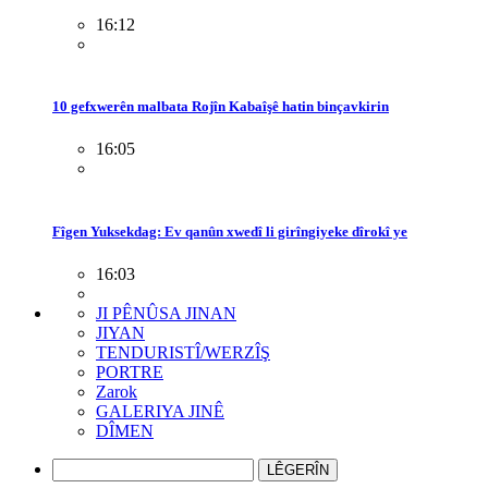
16:12
10 gefxwerên malbata Rojîn Kabaîşê hatin binçavkirin
16:05
Fîgen Yuksekdag: Ev qanûn xwedî li girîngiyeke dîrokî ye
16:03
JI PÊNÛSA JINAN
JIYAN
TENDURISTÎ/WERZÎŞ
PORTRE
Zarok
GALERIYA JINÊ
DÎMEN
LÊGERÎN