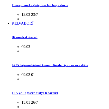
Tuncay Sonel ê girtî, dîsa hat binçavkirin
12:03 23/7
KED/ABORÎ
Di kon de 4 demsal
09:03
Li 25 bajaran bîstanê komun:Jin aboriya xwe ava dikin
09:02 01
TJA'yê li Qoserê atolye li dar xist
15:01 26/7