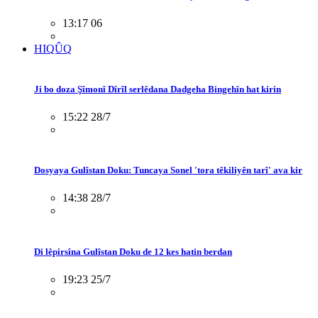
13:17 06
HIQÛQ
Ji bo doza Şîmonî Dîrîl serlêdana Dadgeha Bingehîn hat kirin
15:22 28/7
Dosyaya Gulîstan Doku: Tuncaya Sonel 'tora têkiliyên tarî' ava kir
14:38 28/7
Di lêpirsîna Gulîstan Doku de 12 kes hatin berdan
19:23 25/7