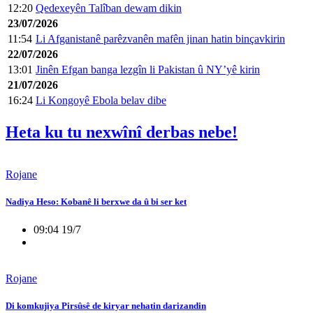
12:20
Qedexeyên Talîban dewam dikin
23/07/2026
11:54
Li Afganistanê parêzvanên mafên jinan hatin binçavkirin
22/07/2026
13:01
Jinên Efgan banga lezgîn li Pakistan û NY’yê kirin
21/07/2026
16:24
Li Kongoyê Ebola belav dibe
Heta ku tu nexwînî derbas nebe!
Rojane
Nadiya Heso: Kobanê li berxwe da û bi ser ket
09:04 19/7
Rojane
Di komkujiya Pirsûsê de kiryar nehatin darizandin