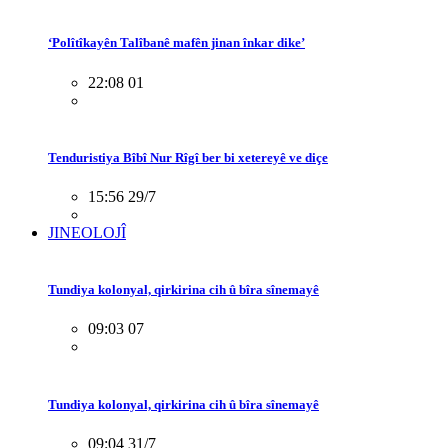
‘Polîtîkayên Talîbanê mafên jinan înkar dike’
22:08 01
Tenduristiya Bîbî Nur Rîgî ber bi xetereyê ve diçe
15:56 29/7
JINEOLOJÎ
Tundiya kolonyal, qirkirina cih û bîra sînemayê
09:03 07
Tundiya kolonyal, qirkirina cih û bîra sînemayê
09:04 31/7