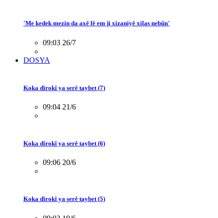
'Me kedek mezin da axê lê em ji xizaniyê xilas nebûn'
09:03 26/7
DOSYA
Koka dîrokî ya şerê taybet (7)
09:04 21/6
Koka dîrokî ya şerê taybet (6)
09:06 20/6
Koka dîrokî ya şerê taybet (5)