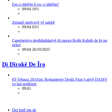
Em çi dibêjin û ew çi dibêjin?
09:04 10/1
Zimanê medyayê yê salekê
09:04 03/1
Çapemeniya desthilatldariyê di rapora Rojîn Kabaîş de bi ser
neket
09:04 26/10/2025
Di Dîrokê De Îro
8'ê Tebaxa 2014'an: Rojnameger Denîz Firat ji aliyê DAIŞ'ê
ve hat qetilkirin
09:01
Der barê me de