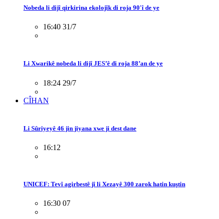
Nobeda li dijî qirkirina ekolojîk di roja 90'î de ye
16:40 31/7
Li Xwarikê nobeda li dijî JES’ê di roja 88’an de ye
18:24 29/7
CÎHAN
Li Sûriyeyê 46 jin jiyana xwe ji dest dane
16:12
UNICEF: Tevî agirbestê jî li Xezayê 300 zarok hatin kuştin
16:30 07