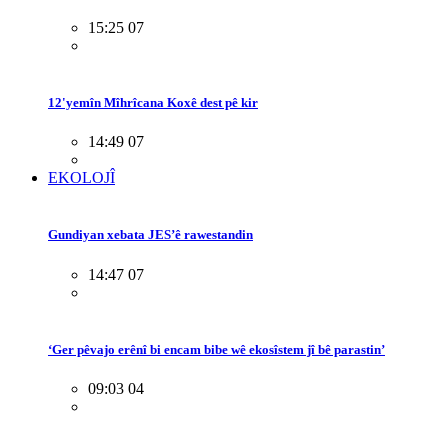
15:25 07
12'yemîn Mîhrîcana Koxê dest pê kir
14:49 07
EKOLOJÎ
Gundiyan xebata JES’ê rawestandin
14:47 07
‘Ger pêvajo erênî bi encam bibe wê ekosîstem jî bê parastin’
09:03 04