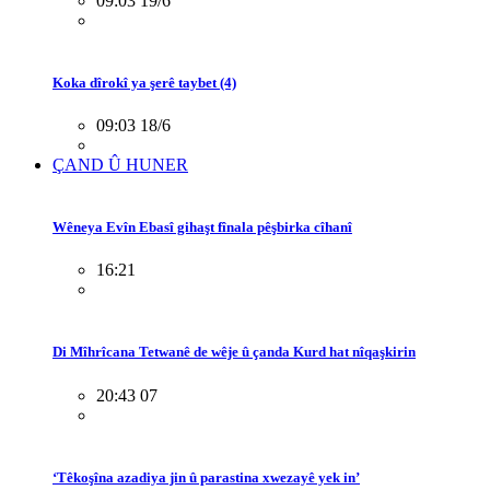
09:03 19/6
Koka dîrokî ya şerê taybet (4)
09:03 18/6
ÇAND Û HUNER
Wêneya Evîn Ebasî gihaşt fînala pêşbirka cîhanî
16:21
Di Mîhrîcana Tetwanê de wêje û çanda Kurd hat nîqaşkirin
20:43 07
‘Têkoşîna azadiya jin û parastina xwezayê yek in’