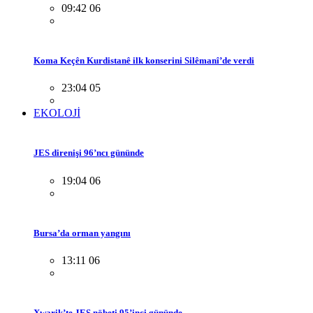
09:42 06
Koma Keçên Kurdistanê ilk konserini Silêmanî’de verdi
23:04 05
EKOLOJİ
JES direnişi 96’ncı gününde
19:04 06
Bursa’da orman yangını
13:11 06
Xwarik’te JES nöbeti 95’inci gününde