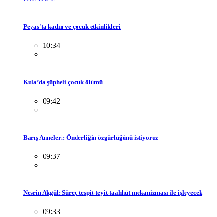
Peyas'ta kadın ve çocuk etkinlikleri
10:34
Kula’da şüpheli çocuk ölümü
09:42
Barış Anneleri: Önderliğin özgürlüğünü istiyoruz
09:37
Nesrin Akgül: Süreç tespit-teyit-taahhüt mekanizması ile işleyecek
09:33