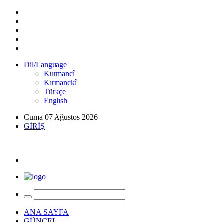
Dil/Language
Kurmancî
Kırmanckî
Türkçe
Englısh
Cuma 07 Ağustos 2026
GİRİŞ
ANA SAYFA
GÜNCEL