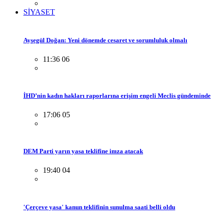
SİYASET
Ayşegül Doğan: Yeni dönemde cesaret ve sorumluluk olmalı
11:36 06
İHD’nin kadın hakları raporlarına erişim engeli Meclis gündeminde
17:06 05
DEM Parti yarın yasa teklifine imza atacak
19:40 04
'Çerçeve yasa' kanun teklifinin sunulma saati belli oldu