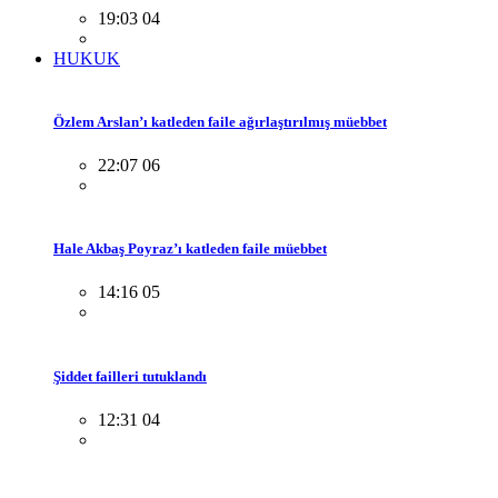
19:03 04
HUKUK
Özlem Arslan’ı katleden faile ağırlaştırılmış müebbet
22:07 06
Hale Akbaş Poyraz’ı katleden faile müebbet
14:16 05
Şiddet failleri tutuklandı
12:31 04