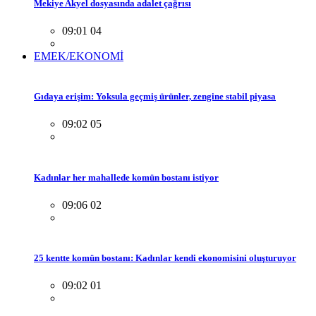
Mekiye Akyel dosyasında adalet çağrısı
09:01 04
EMEK/EKONOMİ
Gıdaya erişim: Yoksula geçmiş ürünler, zengine stabil piyasa
09:02 05
Kadınlar her mahallede komün bostanı istiyor
09:06 02
25 kentte komün bostanı: Kadınlar kendi ekonomisini oluşturuyor
09:02 01