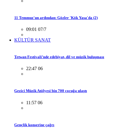
11 Temmuz'un ardından: Gözler 'Kök Yasa'da (2)
09:01 07/7
KÜLTÜR SANAT
Tetwan Festivali’nde edebiyat, dil ve müzik buluşması
22:47 06
Gezici Müzik Atölyesi bin 700 çocuğa ulaştı
11:57 06
Gençlik konserine çağrı