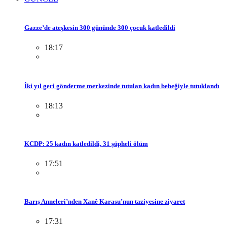
Gazze’de ateşkesin 300 gününde 300 çocuk katledildi
18:17
İki yıl geri gönderme merkezinde tutulan kadın bebeğiyle tutuklandı
18:13
KCDP: 25 kadın katledildi, 31 şüpheli ölüm
17:51
Barış Anneleri’nden Xanê Karasu’nun taziyesine ziyaret
17:31