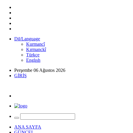
Dil/Language
Kurmancî
Kırmanckî
Türkçe
Englısh
Perşembe 06 Ağustos 2026
GİRİŞ
ANA SAYFA
GÜNCEL