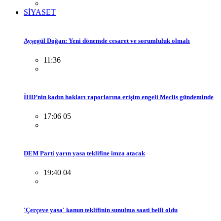
SİYASET
Ayşegül Doğan: Yeni dönemde cesaret ve sorumluluk olmalı
11:36
İHD’nin kadın hakları raporlarına erişim engeli Meclis gündeminde
17:06 05
DEM Parti yarın yasa teklifine imza atacak
19:40 04
'Çerçeve yasa' kanun teklifinin sunulma saati belli oldu