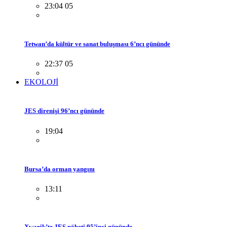
23:04 05
Tetwan’da kültür ve sanat buluşması 6’ncı gününde
22:37 05
EKOLOJİ
JES direnişi 96’ncı gününde
19:04
Bursa’da orman yangını
13:11
Xwarik’te JES nöbeti 95’inci gününde