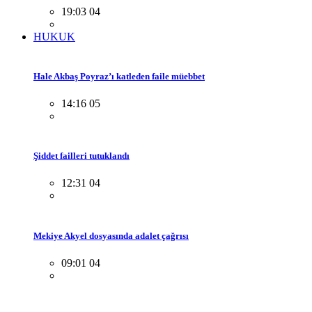
19:03 04
HUKUK
Hale Akbaş Poyraz’ı katleden faile müebbet
14:16 05
Şiddet failleri tutuklandı
12:31 04
Mekiye Akyel dosyasında adalet çağrısı
09:01 04