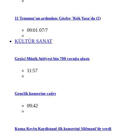
11 Temmuz'un ardından: Gözler 'Kök Yasa'da (2)
09:01 07/7
KÜLTÜR SANAT
Gezici Müzik Atölyesi bin 700 çocuğa ulaştı
11:57
Gençlik konserine çağrı
09:42
Koma Keçên Kurdistanê ilk konserini Silêmanî’de verdi