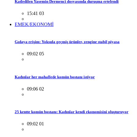
Katledilen Yasemin Dermenci dosyasında duruşma ertelendi
15:41 03
EMEK/EKONOMİ
Gıdaya erişim: Yoksula geçmiş ürünler, zengine stabil piyasa
09:02 05
Kadınlar her mahallede komün bostanı istiyor
09:06 02
25 kentte komün bostanı: Kadınlar kendi ekonomisini oluşturuyor
09:02 01