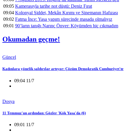
09:05
Kamerasıyla tarihe not düştü: Deniz Fırat
09:04
Kolonyal Şiddet, Mekân Kırımı ve Sinemanın Hafızası
09:02
Fatma İnce: Yasa yapım sürecinde masada olmalıyız
09:01
90’ların tanığı Narınç Önver: Köyümden hiç çıkmadım
Okumadan geçme!
Güncel
Kadınlara yönelik saldırılar artıyor: Çözüm Demokratik Cumhuriyet'te
09:04 11/7
Dosya
11 Temmuz'un ardından: Gözler 'Kök Yasa'da (6)
09:01 11/7