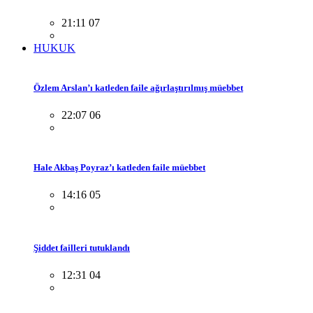
21:11 07
HUKUK
Özlem Arslan’ı katleden faile ağırlaştırılmış müebbet
22:07 06
Hale Akbaş Poyraz’ı katleden faile müebbet
14:16 05
Şiddet failleri tutuklandı
12:31 04