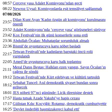
08:57
Çerçeve yasa Adalet Komisyonu’ndan geçti
08:22
Newroz Uysal: Komisyonlarda eşit temsiliyet sağlanmalı
07/08/2026
Dilan Kunt Ayan 'Kadın özgün alt komisyonu' kurulmasını
23:57
önerdi
23:52
Adalet Komisyonu’nda ‘çerçeve yasa’ görüşmeleri sürüyor
23:42
Kox Festivali’nin ilk günü konserlerle sona erdi
23:36
Abdullah Öcalan: Muhataplar sorumluluk almalı
22:36
Bismil’de uyuşturucuya karşı nöbet başladı
Tetwan Festivali’nde kadınların barıştaki öncü rolü
22:17
vurgulandı
22:05
Amed’de uyuşturucuya karşı halk toplantısı
Meral Danış Beştaş: Halkları ezen yangın, Sayın Öcalan’ın
21:11
çağrısı ile söndü
19:12
Tetwan Festivali’nde Kürt edebiyatı ve kültürü tartışıldı
Sebahat Tuncel: Asıl demokratik siyaset bundan sonra
18:12
gelişecek
18:01
JES nöbeti 97’nci gününde: Licik direnişine destek
17:57
Hasta tutsak Azade Yakubi’ye hapis cezası
17:17
Gülistan Kılıç Koçyiğit: Rotamız, demokratik cumhuriyettir
16:25
'Devlet önderliği başmüzakereci kabul etti'