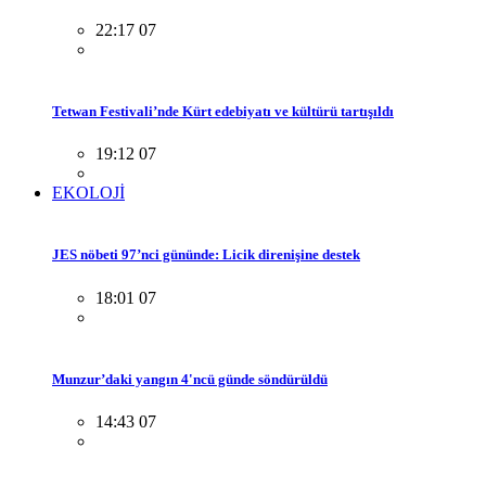
22:17 07
Tetwan Festivali’nde Kürt edebiyatı ve kültürü tartışıldı
19:12 07
EKOLOJİ
JES nöbeti 97’nci gününde: Licik direnişine destek
18:01 07
Munzur’daki yangın 4'ncü günde söndürüldü
14:43 07