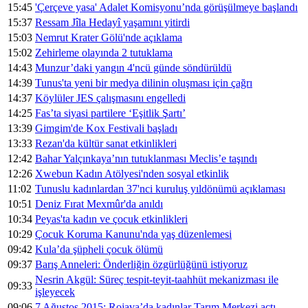
15:45
'Çerçeve yasa' Adalet Komisyonu’nda görüşülmeye başlandı
15:37
Ressam Jîla Hedayî yaşamını yitirdi
15:03
Nemrut Krater Gölü'nde açıklama
15:02
Zehirleme olayında 2 tutuklama
14:43
Munzur’daki yangın 4'ncü günde söndürüldü
14:39
Tunus'ta yeni bir medya dilinin oluşması için çağrı
14:37
Köylüler JES çalışmasını engelledi
14:25
Fas’ta siyasi partilere ‘Eşitlik Şartı’
13:39
Gimgim'de Kox Festivali başladı
13:33
Rezan'da kültür sanat etkinlikleri
12:42
Bahar Yalçınkaya’nın tutuklanması Meclis’e taşındı
12:26
Xwebun Kadın Atölyesi'nden sosyal etkinlik
11:02
Tunuslu kadınlardan 37'nci kuruluş yıldönümü açıklaması
10:51
Deniz Fırat Mexmûr'da anıldı
10:34
Peyas'ta kadın ve çocuk etkinlikleri
10:29
Çocuk Koruma Kanunu'nda yaş düzenlemesi
09:42
Kula’da şüpheli çocuk ölümü
09:37
Barış Anneleri: Önderliğin özgürlüğünü istiyoruz
Nesrin Akgül: Süreç tespit-teyit-taahhüt mekanizması ile
09:33
işleyecek
09:06
7 Ağustos 2015: Rojava’da kadınlar Tarım Merkezi açtı