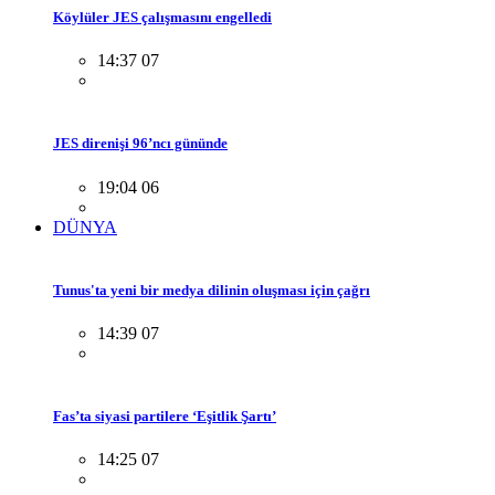
Köylüler JES çalışmasını engelledi
14:37 07
JES direnişi 96’ncı gününde
19:04 06
DÜNYA
Tunus'ta yeni bir medya dilinin oluşması için çağrı
14:39 07
Fas’ta siyasi partilere ‘Eşitlik Şartı’
14:25 07