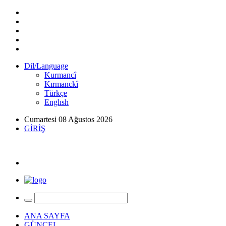
Dil/Language
Kurmancî
Kırmanckî
Türkçe
Englısh
Cumartesi 08 Ağustos 2026
GİRİŞ
ANA SAYFA
GÜNCEL