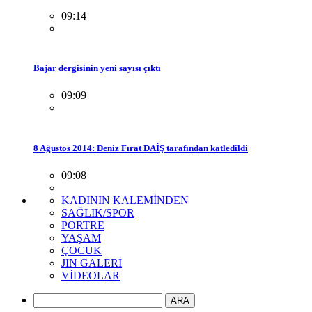
09:14
Bajar dergisinin yeni sayısı çıktı
09:09
8 Ağustos 2014: Deniz Fırat DAİŞ tarafından katledildi
09:08
KADININ KALEMİNDEN
SAĞLIK/SPOR
PORTRE
YAŞAM
ÇOCUK
JIN GALERİ
VİDEOLAR
ARA