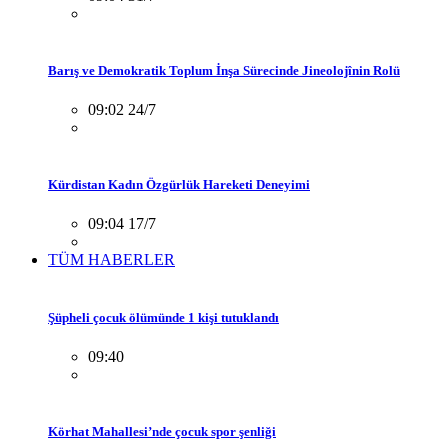
Barış ve Demokratik Toplum İnşa Sürecinde Jineolojînin Rolü
09:02 24/7
Kürdistan Kadın Özgürlük Hareketi Deneyimi
09:04 17/7
TÜM HABERLER
Şüpheli çocuk ölümünde 1 kişi tutuklandı
09:40
Körhat Mahallesi’nde çocuk spor şenliği