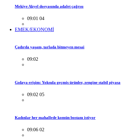
Mekiye Akyel dosyasında adalet çağrısı
09:01 04
EMEK/EKONOMİ
Çadırda yaşam, tarlada bitmeyen mesai
09:02
Gıdaya erişim: Yoksula geçmiş ürünler, zengine stabil piyasa
09:02 05
Kadınlar her mahallede komün bostanı istiyor
09:06 02