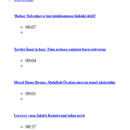
‘Bahar Yalçınkaya’nın tutuklanması hukuki değil’
09:07
Taybet İnan’ın kızı: Tüm acılara rağmen barış istiyoruz
09:04
Meral Danış Beştaş: Abdullah Öcalan sürecin temel aktörüdür
09:01
Çerçeve yasa Adalet Komisyonu’ndan geçti
08:57