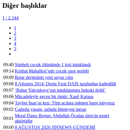
Diğer başlıklar
1
/ 2.244
1
2
3
4
5
09:40
Şüpheli çocuk ölümünde 1 kişi tutuklandı
09:14
Körhat Mahallesi’nde çocuk spor şenliği
09:09
Bajar dergisinin yeni sayısı çıktı
09:08
8 Ağustos 2014: Deniz Fırat DAİŞ tarafından katledildi
09:07
‘Bahar Yalçınkaya’nın tutuklanması hukuki değil’
09:06
Mücadeleyle geçen bir ömür: Xanê Karasu
09:04
Taybet İnan’ın kızı: Tüm acılara rağmen barış istiyoruz
09:02
Çadırda yaşam, tarlada bitmeyen mesai
Meral Danış Beştaş: Abdullah Öcalan sürecin temel
09:01
aktörüdür
09:00
8 AĞUSTOS 2026 JINNEWS GÜNDEMİ