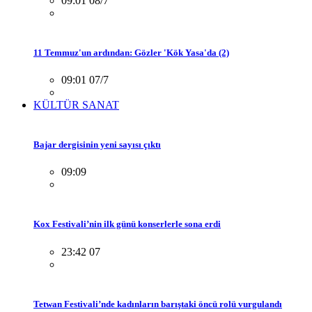
09:01 08/7
11 Temmuz'un ardından: Gözler 'Kök Yasa'da (2)
09:01 07/7
KÜLTÜR SANAT
Bajar dergisinin yeni sayısı çıktı
09:09
Kox Festivali’nin ilk günü konserlerle sona erdi
23:42 07
Tetwan Festivali’nde kadınların barıştaki öncü rolü vurgulandı