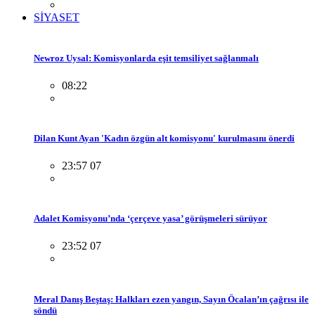
SİYASET
Newroz Uysal: Komisyonlarda eşit temsiliyet sağlanmalı
08:22
Dilan Kunt Ayan 'Kadın özgün alt komisyonu' kurulmasını önerdi
23:57 07
Adalet Komisyonu’nda ‘çerçeve yasa’ görüşmeleri sürüyor
23:52 07
Meral Danış Beştaş: Halkları ezen yangın, Sayın Öcalan’ın çağrısı ile
söndü