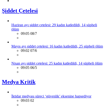
Şiddet Çetelesi
Haziran ayı şiddet çetelesi: 29 kadın katledildi, 14 şüpheli
ölüm
09:05 08/7
Mayıs ayı şiddet çetelesi: 16 kadın katledildi, 25 şüpheli ölüm
09:02 07/6
Nisan ayı şiddet çetelesi: 25 kadın katledildi, 14 şüpheli ölüm
09:05 06/5
Medya Kritik
İktidar medyası süreci ‘güvenlik’ eksenine hapsediyor
09:03 02