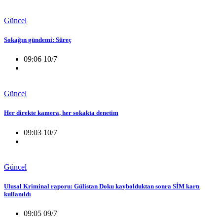
Güncel
Sokağın gündemi: Süreç
09:06 10/7
Güncel
Her direkte kamera, her sokakta denetim
09:03 10/7
Güncel
Ulusal Kriminal raporu: Gülistan Doku kaybolduktan sonra SİM kartı
kullanıldı
09:05 09/7