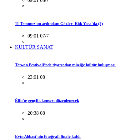
09:01 08/7
11 Temmuz'un ardından: Gözler 'Kök Yasa'da (2)
09:01 07/7
KÜLTÜR SANAT
Tetwan Festivali’nde tiyatrodan müziğe kültür buluşması
23:01 08
Êlih’te gençlik konseri düzenlenecek
20:38 08
Evîn Abbasî'nin fotoğrafı finale kaldı