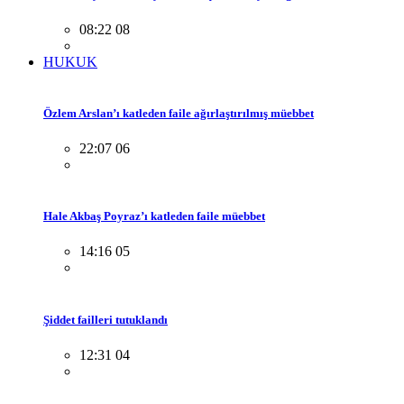
08:22 08
HUKUK
Özlem Arslan’ı katleden faile ağırlaştırılmış müebbet
22:07 06
Hale Akbaş Poyraz’ı katleden faile müebbet
14:16 05
Şiddet failleri tutuklandı
12:31 04