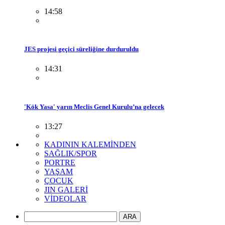
14:58
JES projesi geçici süreliğine durduruldu
14:31
'Kök Yasa' yarın Meclis Genel Kurulu’na gelecek
13:27
KADININ KALEMİNDEN
SAĞLIK/SPOR
PORTRE
YAŞAM
ÇOCUK
JIN GALERİ
VİDEOLAR
ARA