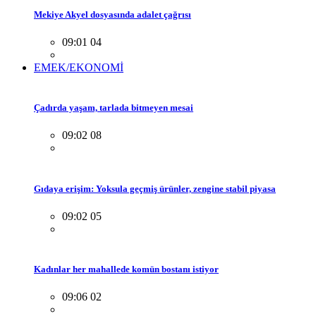
Mekiye Akyel dosyasında adalet çağrısı
09:01 04
EMEK/EKONOMİ
Çadırda yaşam, tarlada bitmeyen mesai
09:02 08
Gıdaya erişim: Yoksula geçmiş ürünler, zengine stabil piyasa
09:02 05
Kadınlar her mahallede komün bostanı istiyor
09:06 02