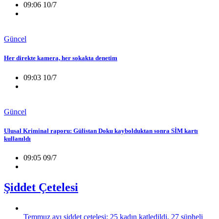
09:06 10/7
Güncel
Her direkte kamera, her sokakta denetim
09:03 10/7
Güncel
Ulusal Kriminal raporu: Gülistan Doku kaybolduktan sonra SİM kartı
kullanıldı
09:05 09/7
Şiddet Çetelesi
Temmuz ayı şiddet çetelesi: 25 kadın katledildi, 27 şüpheli