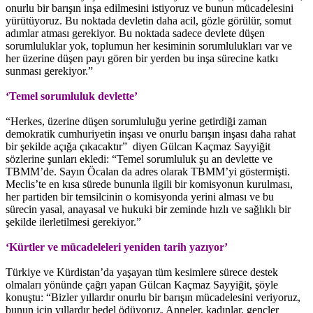
onurlu bir barışın inşa edilmesini istiyoruz ve bunun mücadelesini
yürütüyoruz. Bu noktada devletin daha acil, gözle görülür, somut
adımlar atması gerekiyor. Bu noktada sadece devlete düşen
sorumluluklar yok, toplumun her kesiminin sorumlulukları var ve
her üzerine düşen payı gören bir yerden bu inşa sürecine katkı
sunması gerekiyor.”
‘Temel sorumluluk devlette’
“Herkes, üzerine düşen sorumluluğu yerine getirdiği zaman
demokratik cumhuriyetin inşası ve onurlu barışın inşası daha rahat
bir şekilde açığa çıkacaktır” diyen Gülcan Kaçmaz Sayyiğit
sözlerine şunları ekledi: “Temel sorumluluk şu an devlette ve
TBMM’de. Sayın Öcalan da adres olarak TBMM’yi göstermişti.
Meclis’te en kısa sürede bununla ilgili bir komisyonun kurulması,
her partiden bir temsilcinin o komisyonda yerini alması ve bu
sürecin yasal, anayasal ve hukuki bir zeminde hızlı ve sağlıklı bir
şekilde ilerletilmesi gerekiyor.”
‘Kürtler ve mücadeleleri yeniden tarih yazıyor’
Türkiye ve Kürdistan’da yaşayan tüm kesimlere sürece destek
olmaları yönünde çağrı yapan Gülcan Kaçmaz Sayyiğit, şöyle
konuştu: “Bizler yıllardır onurlu bir barışın mücadelesini veriyoruz,
bunun için yıllardır bedel ödüyoruz. Anneler, kadınlar, gençler