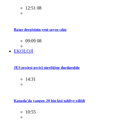
12:51 08
Bajar dergisinin yeni sayısı çıktı
09:09 08
EKOLOJİ
JES projesi geçici süreliğine durduruldu
14:31
Kanada'da yangın: 20 bin kişi tahliye edildi
10:55