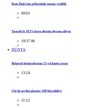
Kato Dağı’nın gölgesinde sonsuz yeşillik
09:03
Xwarik’te JES’e karşı direniş devam ediyor
19:37 08
DÜNYA
Belgesel fotoğrafçısına 15 yıl hapis cezası
13:24
Çin'de tayfun alarmı: 100 bin tahliye
11:12