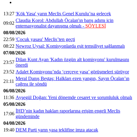
13:27
'Kök Yasa' yarın Meclis Genel Kurulu’na gelecek
Claudia Korol: Abdullah Öcalan'ın barış adımı için
09:02
enternasyonalist dayanışma olmalı -
SÖYLEŞİ
08/08/2026
22:59
'Çocuk yasası' Meclis’ten geçti
08:22
Newroz Uysal: Komisyonlarda eşit temsiliyet sağlanmalı
07/08/2026
Dilan Kunt Ayan 'Kadın özgün alt komisyonu' kurulmasını
23:57
önerdi
23:52
Adalet Komisyonu’nda ‘çerçeve yasa’ görüşmeleri sürüyor
Meral Danış Beştaş: Halkları ezen yangın, Sayın Öcalan’ın
21:11
çağrısı ile söndü
06/08/2026
11:36
Ayşegül Doğan: Yeni dönemde cesaret ve sorumluluk olmalı
05/08/2026
İHD’nin kadın hakları raporlarına erişim engeli Meclis
17:06
gündeminde
04/08/2026
19:40
DEM Parti yarın yasa teklifine imza atacak