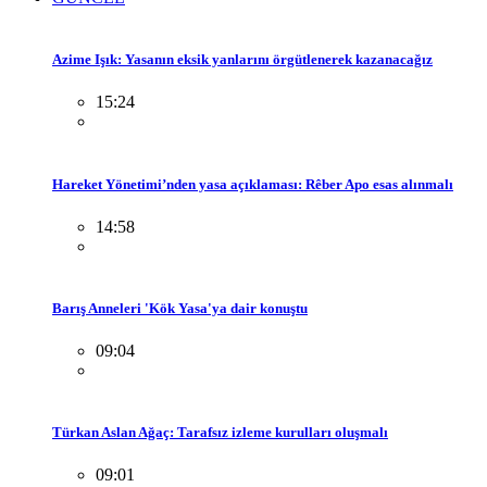
Azime Işık: Yasanın eksik yanlarını örgütlenerek kazanacağız
15:24
Hareket Yönetimi’nden yasa açıklaması: Rêber Apo esas alınmalı
14:58
Barış Anneleri 'Kök Yasa'ya dair konuştu
09:04
Türkan Aslan Ağaç: Tarafsız izleme kurulları oluşmalı
09:01