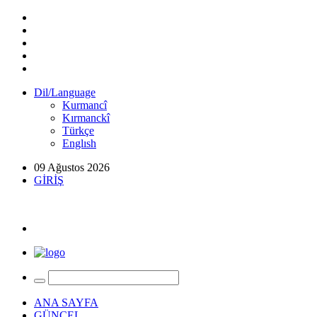
Dil/Language
Kurmancî
Kırmanckî
Türkçe
Englısh
09 Ağustos 2026
GİRİŞ
ANA SAYFA
GÜNCEL