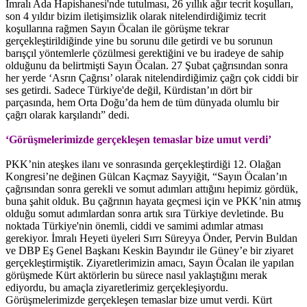
İmralı Ada Hapishanesi'nde tutulması, 26 yıllık ağır tecrit koşulları,
son 4 yıldır bizim iletişimsizlik olarak nitelendirdiğimiz tecrit
koşullarına rağmen Sayın Öcalan ile görüşme tekrar
gerçekleştirildiğinde yine bu sorunu dile getirdi ve bu sorunun
barışçıl yöntemlerle çözülmesi gerektiğini ve bu iradeye de sahip
olduğunu da belirtmişti Sayın Öcalan. 27 Şubat çağrısından sonra
her yerde ‘Asrın Çağrısı’ olarak nitelendirdiğimiz çağrı çok ciddi bir
ses getirdi. Sadece Türkiye'de değil, Kürdistan’ın dört bir
parçasında, hem Orta Doğu’da hem de tüm dünyada olumlu bir
çağrı olarak karşılandı” dedi.
‘Görüşmelerimizde gerçekleşen temaslar bize umut verdi’
PKK’nin ateşkes ilanı ve sonrasında gerçekleştirdiği 12. Olağan
Kongresi’ne değinen Gülcan Kaçmaz Sayyiğit, “Sayın Öcalan’ın
çağrısından sonra gerekli ve somut adımları attığını hepimiz gördük,
buna şahit olduk. Bu çağrının hayata geçmesi için ve PKK’nin atmış
olduğu somut adımlardan sonra artık sıra Türkiye devletinde. Bu
noktada Türkiye'nin önemli, ciddi ve samimi adımlar atması
gerekiyor. İmralı Heyeti üyeleri Sırrı Süreyya Önder, Pervin Buldan
ve DBP Eş Genel Başkanı Keskin Bayındır ile Güney’e bir ziyaret
gerçekleştirmiştik. Ziyaretlerimizin amacı, Sayın Öcalan ile yapılan
görüşmede Kürt aktörlerin bu sürece nasıl yaklaştığını merak
ediyordu, bu amaçla ziyaretlerimiz gerçekleşiyordu.
Görüşmelerimizde gerçekleşen temaslar bize umut verdi. Kürt