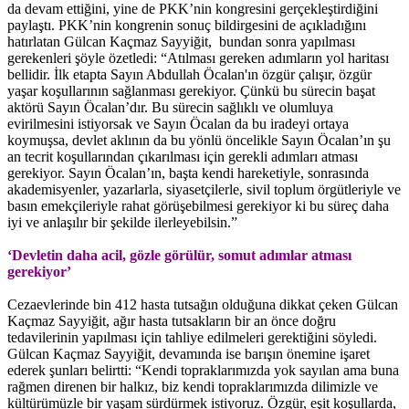
da devam ettiğini, yine de PKK’nin kongresini gerçekleştirdiğini
paylaştı. PKK’nin kongrenin sonuç bildirgesini de açıkladığını
hatırlatan Gülcan Kaçmaz Sayyiğit, bundan sonra yapılması
gerekenleri şöyle özetledi: “Atılması gereken adımların yol haritası
bellidir. İlk etapta Sayın Abdullah Öcalan'ın özgür çalışır, özgür
yaşar koşullarının sağlanması gerekiyor. Çünkü bu sürecin başat
aktörü Sayın Öcalan’dır. Bu sürecin sağlıklı ve olumluya
evirilmesini istiyorsak ve Sayın Öcalan da bu iradeyi ortaya
koymuşsa, devlet aklının da bu yönlü öncelikle Sayın Öcalan’ın şu
an tecrit koşullarından çıkarılması için gerekli adımları atması
gerekiyor. Sayın Öcalan’ın, başta kendi hareketiyle, sonrasında
akademisyenler, yazarlarla, siyasetçilerle, sivil toplum örgütleriyle ve
basın emekçileriyle rahat görüşebilmesi gerekiyor ki bu süreç daha
iyi ve anlaşılır bir şekilde ilerleyebilsin.”
‘Devletin daha acil, gözle görülür, somut adımlar atması
gerekiyor’
Cezaevlerinde bin 412 hasta tutsağın olduğuna dikkat çeken Gülcan
Kaçmaz Sayyiğit, ağır hasta tutsakların bir an önce doğru
tedavilerinin yapılması için tahliye edilmeleri gerektiğini söyledi.
Gülcan Kaçmaz Sayyiğit, devamında ise barışın önemine işaret
ederek şunları belirtti: “Kendi topraklarımızda yok sayılan ama buna
rağmen direnen bir halkız, biz kendi topraklarımızda dilimizle ve
kültürümüzle bir yaşam sürdürmek istiyoruz. Özgür, eşit koşullarda,