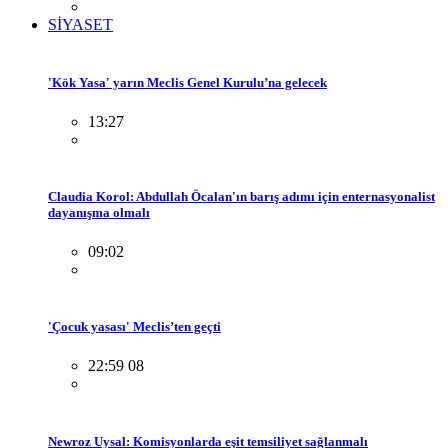
SİYASET
'Kök Yasa' yarın Meclis Genel Kurulu’na gelecek
13:27
Claudia Korol: Abdullah Öcalan'ın barış adımı için enternasyonalist
dayanışma olmalı
09:02
'Çocuk yasası' Meclis’ten geçti
22:59 08
Newroz Uysal: Komisyonlarda eşit temsiliyet sağlanmalı