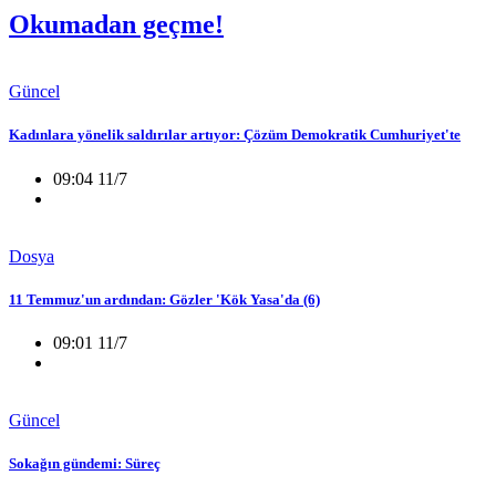
Okumadan geçme!
Güncel
Kadınlara yönelik saldırılar artıyor: Çözüm Demokratik Cumhuriyet'te
09:04 11/7
Dosya
11 Temmuz'un ardından: Gözler 'Kök Yasa'da (6)
09:01 11/7
Güncel
Sokağın gündemi: Süreç