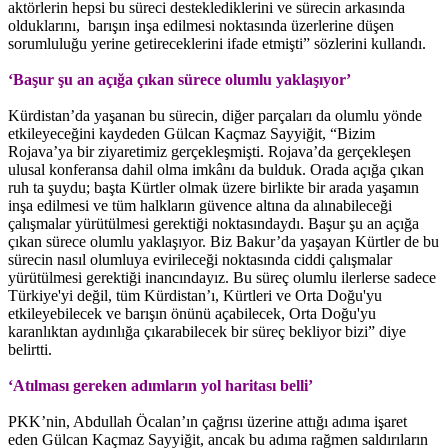
aktörlerin hepsi bu süreci desteklediklerini ve sürecin arkasında
olduklarını, barışın inşa edilmesi noktasında üzerlerine düşen
sorumluluğu yerine getireceklerini ifade etmişti” sözlerini kullandı.
‘Başur şu an açığa çıkan sürece olumlu yaklaşıyor’
Kürdistan’da yaşanan bu sürecin, diğer parçaları da olumlu yönde
etkileyeceğini kaydeden Gülcan Kaçmaz Sayyiğit, “Bizim
Rojava’ya bir ziyaretimiz gerçekleşmişti. Rojava’da gerçekleşen
ulusal konferansa dahil olma imkânı da bulduk. Orada açığa çıkan
ruh ta şuydu; başta Kürtler olmak üzere birlikte bir arada yaşamın
inşa edilmesi ve tüm halkların güvence altına da alınabileceği
çalışmalar yürütülmesi gerektiği noktasındaydı. Başur şu an açığa
çıkan sürece olumlu yaklaşıyor. Biz Bakur’da yaşayan Kürtler de bu
sürecin nasıl olumluya evirileceği noktasında ciddi çalışmalar
yürütülmesi gerektiği inancındayız. Bu süreç olumlu ilerlerse sadece
Türkiye'yi değil, tüm Kürdistan’ı, Kürtleri ve Orta Doğu'yu
etkileyebilecek ve barışın önünü açabilecek, Orta Doğu'yu
karanlıktan aydınlığa çıkarabilecek bir süreç bekliyor bizi” diye
belirtti.
‘Atılması gereken adımların yol haritası belli’
PKK’nin, Abdullah Öcalan’ın çağrısı üzerine attığı adıma işaret
eden Gülcan Kaçmaz Sayyiğit, ancak bu adıma rağmen saldırıların