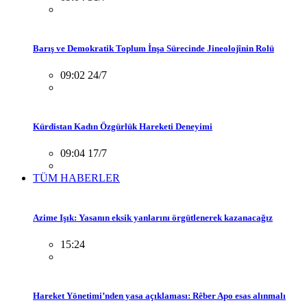
Barış ve Demokratik Toplum İnşa Sürecinde Jineolojînin Rolü
09:02 24/7
Kürdistan Kadın Özgürlük Hareketi Deneyimi
09:04 17/7
TÜM HABERLER
Azime Işık: Yasanın eksik yanlarını örgütlenerek kazanacağız
15:24
Hareket Yönetimi’nden yasa açıklaması: Rêber Apo esas alınmalı