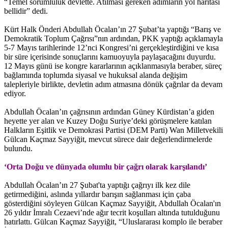
“Temel sorumluluk devlette. Atılması gereken adımların yol haritası
bellidir” dedi.
Kürt Halk Önderi Abdullah Öcalan’ın 27 Şubat’ta yaptığı “Barış ve
Demokratik Toplum Çağrısı”nın ardından, PKK yaptığı açıklamayla
5-7 Mayıs tarihlerinde 12’nci Kongresi’ni gerçekleştirdiğini ve kısa
bir süre içerisinde sonuçlarını kamuoyuyla paylaşacağını duyurdu.
12 Mayıs günü ise kongre kararlarının açıklanmasıyla beraber, süreç
bağlamında toplumda siyasal ve hukuksal alanda değişim
talepleriyle birlikte, devletin adım atmasına dönük çağrılar da devam
ediyor.
Abdullah Öcalan’ın çağrısının ardından Güney Kürdistan’a giden
heyette yer alan ve Kuzey Doğu Suriye’deki görüşmelere katılan
Halkların Eşitlik ve Demokrasi Partisi (DEM Parti) Wan Milletvekili
Gülcan Kaçmaz Sayyiğit, mevcut sürece dair değerlendirmelerde
bulundu.
‘Orta Doğu ve dünyada olumlu bir çağrı olarak karşılandı’
Abdullah Öcalan’ın 27 Şubat'ta yaptığı çağrıyı ilk kez dile
getirmediğini, aslında yıllardır barışın sağlanması için çaba
gösterdiğini söyleyen Gülcan Kaçmaz Sayyiğit, Abdullah Öcalan'ın
26 yıldır İmralı Cezaevi’nde ağır tecrit koşulları altında tutulduğunu
hatırlattı. Gülcan Kaçmaz Sayyiğit, “Uluslararası komplo ile beraber