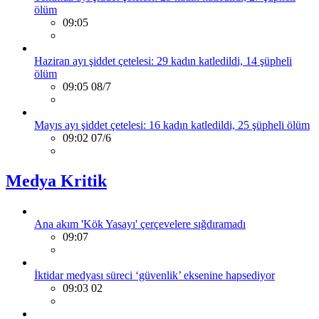
ölüm
09:05
Haziran ayı şiddet çetelesi: 29 kadın katledildi, 14 şüpheli
ölüm
09:05 08/7
Mayıs ayı şiddet çetelesi: 16 kadın katledildi, 25 şüpheli ölüm
09:02 07/6
Medya Kritik
Ana akım 'Kök Yasayı' çerçevelere sığdıramadı
09:07
İktidar medyası süreci ‘güvenlik’ eksenine hapsediyor
09:03 02