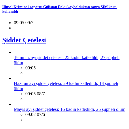
Ulusal Kriminal raporu: Gülistan Doku kaybolduktan sonra SİM kartı
kullanıldı
09:05 09/7
Şiddet Çetelesi
Temmuz ayı şiddet çetelesi: 25 kadın katledildi, 27 şüpheli
ölüm
09:05
Haziran ayı şiddet çetelesi: 29 kadın katledildi, 14 şüpheli
ölüm
09:05 08/7
Mayıs ayı şiddet çetelesi: 16 kadın katledildi, 25 şüpheli ölüm
09:02 07/6