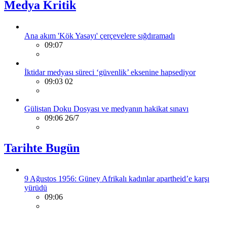
Medya Kritik
Ana akım 'Kök Yasayı' çerçevelere sığdıramadı
09:07
İktidar medyası süreci ‘güvenlik’ eksenine hapsediyor
09:03 02
Gülistan Doku Dosyası ve medyanın hakikat sınavı
09:06 26/7
Tarihte Bugün
9 Ağustos 1956: Güney Afrikalı kadınlar apartheid’e karşı
yürüdü
09:06