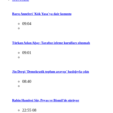
Barış Anneleri 'Kök Yasa'ya dair konuştu
09:04
Türkan Aslan Ağaç: Tarafsız izleme kurulları oluşmalı
09:01
Jin Dergi 'Demokratik toplum arayışı' başlığıyla çıktı
08:40
Rabin Hamlesi Sûr, Peyas ve Bismil’de sürüyor
22:55 08