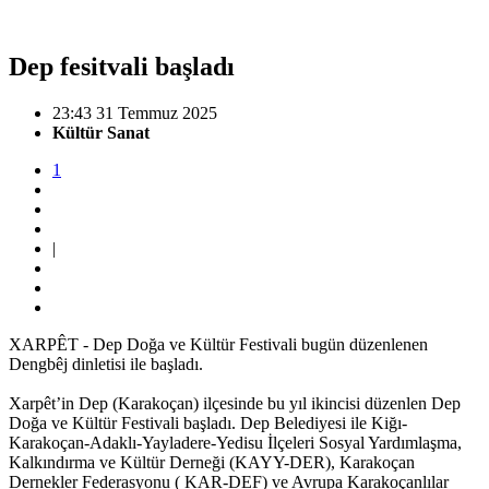
Dep fesitvali başladı
23:43 31 Temmuz 2025
Kültür Sanat
1
|
XARPÊT - Dep Doğa ve Kültür Festivali bugün düzenlenen
Dengbêj dinletisi ile başladı.
Xarpêt’in Dep (Karakoçan) ilçesinde bu yıl ikincisi düzenlen Dep
Doğa ve Kültür Festivali başladı. Dep Belediyesi ile Kiğı-
Karakoçan-Adaklı-Yayladere-Yedisu İlçeleri Sosyal Yardımlaşma,
Kalkındırma ve Kültür Derneği (KAYY-DER), Karakoçan
Dernekler Federasyonu ( KAR-DEF) ve Avrupa Karakoçanlılar