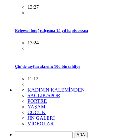
13:27
Belgesel fotoğrafçısına 15 yıl hapis cezası
13:24
Çin'de tayfun alarmı: 100 bin tahliye
11:12
KADININ KALEMİNDEN
SAĞLIK/SPOR
PORTRE
YAŞAM
ÇOCUK
JIN GALERİ
VİDEOLAR
ARA