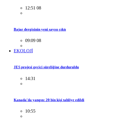
12:51 08
Bajar dergisinin yeni sayısı çıktı
09:09 08
EKOLOJİ
JES projesi geçici süreliğine durduruldu
14:31
Kanada'da yangın: 20 bin kişi tahliye edildi
10:55