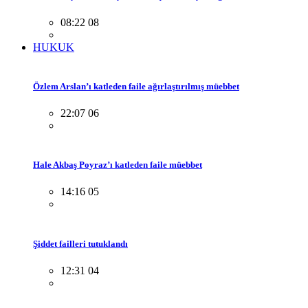
08:22 08
HUKUK
Özlem Arslan’ı katleden faile ağırlaştırılmış müebbet
22:07 06
Hale Akbaş Poyraz’ı katleden faile müebbet
14:16 05
Şiddet failleri tutuklandı
12:31 04