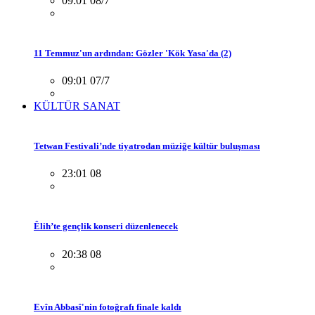
09:01 08/7
11 Temmuz'un ardından: Gözler 'Kök Yasa'da (2)
09:01 07/7
KÜLTÜR SANAT
Tetwan Festivali’nde tiyatrodan müziğe kültür buluşması
23:01 08
Êlih’te gençlik konseri düzenlenecek
20:38 08
Evîn Abbasî'nin fotoğrafı finale kaldı