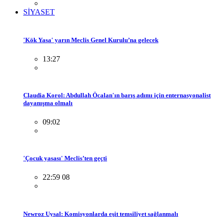
SİYASET
'Kök Yasa' yarın Meclis Genel Kurulu’na gelecek
13:27
Claudia Korol: Abdullah Öcalan'ın barış adımı için enternasyonalist
dayanışma olmalı
09:02
'Çocuk yasası' Meclis’ten geçti
22:59 08
Newroz Uysal: Komisyonlarda eşit temsiliyet sağlanmalı