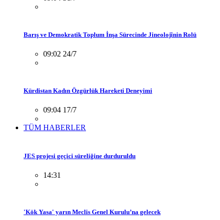
Barış ve Demokratik Toplum İnşa Sürecinde Jineolojînin Rolü
09:02 24/7
Kürdistan Kadın Özgürlük Hareketi Deneyimi
09:04 17/7
TÜM HABERLER
JES projesi geçici süreliğine durduruldu
14:31
'Kök Yasa' yarın Meclis Genel Kurulu’na gelecek