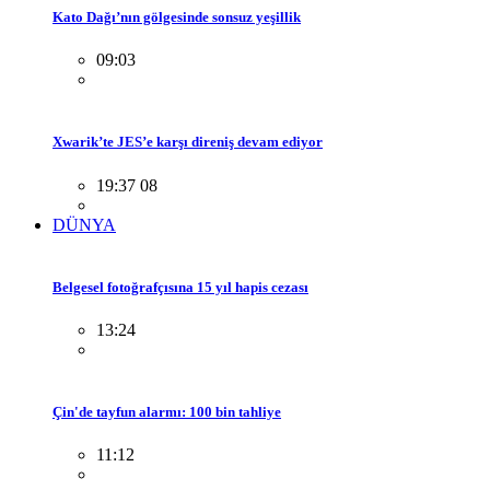
Kato Dağı’nın gölgesinde sonsuz yeşillik
09:03
Xwarik’te JES’e karşı direniş devam ediyor
19:37 08
DÜNYA
Belgesel fotoğrafçısına 15 yıl hapis cezası
13:24
Çin'de tayfun alarmı: 100 bin tahliye
11:12