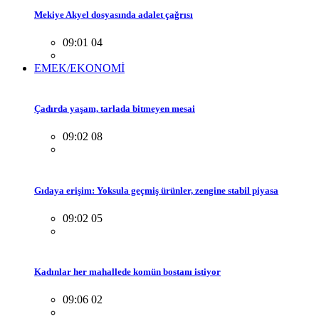
Mekiye Akyel dosyasında adalet çağrısı
09:01 04
EMEK/EKONOMİ
Çadırda yaşam, tarlada bitmeyen mesai
09:02 08
Gıdaya erişim: Yoksula geçmiş ürünler, zengine stabil piyasa
09:02 05
Kadınlar her mahallede komün bostanı istiyor
09:06 02