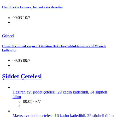
Her direkte kamera, her sokakta denetim
09:03 10/7
Güncel
Ulusal Kriminal raporu: Gülistan Doku kaybolduktan sonra SİM kartı
kullanıldı
09:05 09/7
Şiddet Çetelesi
Haziran ayı şiddet çetelesi: 29 kadın katledildi, 14 şüpheli
ölüm
09:05 08/7
Mayıs ayı şiddet çetelesi: 16 kadın katledildi, 25 şüpheli ölüm