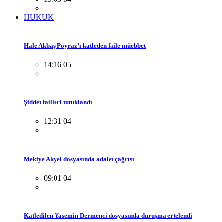
HUKUK
Hale Akbaş Poyraz’ı katleden faile müebbet
14:16 05
Şiddet failleri tutuklandı
12:31 04
Mekiye Akyel dosyasında adalet çağrısı
09:01 04
Katledilen Yasemin Dermenci dosyasında duruşma ertelendi