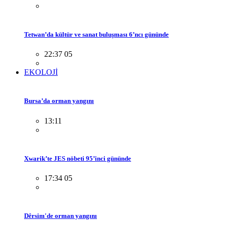
Tetwan’da kültür ve sanat buluşması 6’ncı gününde
22:37 05
EKOLOJİ
Bursa’da orman yangını
13:11
Xwarik’te JES nöbeti 95’inci gününde
17:34 05
Dêrsim'de orman yangını