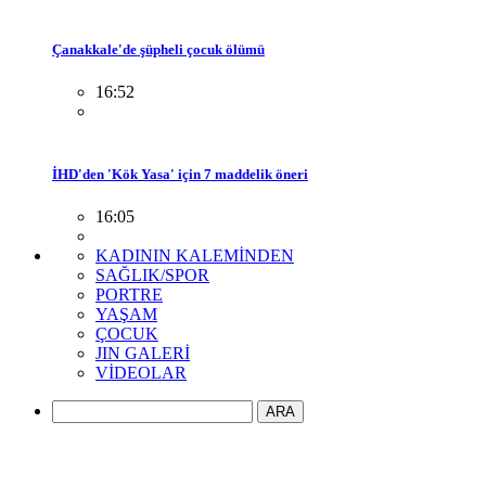
Çanakkale'de şüpheli çocuk ölümü
16:52
İHD'den 'Kök Yasa' için 7 maddelik öneri
16:05
KADININ KALEMİNDEN
SAĞLIK/SPOR
PORTRE
YAŞAM
ÇOCUK
JIN GALERİ
VİDEOLAR
ARA