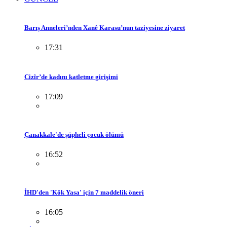
Barış Anneleri’nden Xanê Karasu’nun taziyesine ziyaret
17:31
Cizîr’de kadını katletme girişimi
17:09
Çanakkale'de şüpheli çocuk ölümü
16:52
İHD'den 'Kök Yasa' için 7 maddelik öneri
16:05