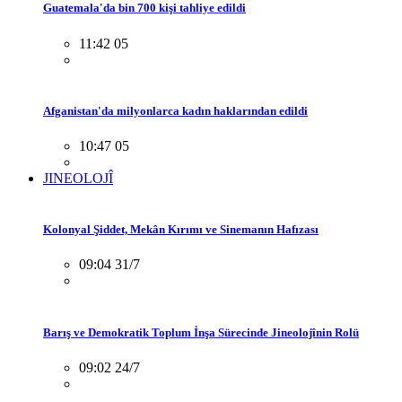
Guatemala'da bin 700 kişi tahliye edildi
11:42 05
Afganistan'da milyonlarca kadın haklarından edildi
10:47 05
JINEOLOJÎ
Kolonyal Şiddet, Mekân Kırımı ve Sinemanın Hafızası
09:04 31/7
Barış ve Demokratik Toplum İnşa Sürecinde Jineolojînin Rolü
09:02 24/7