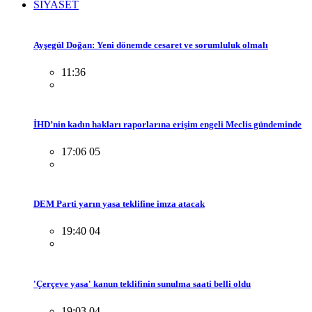
SİYASET
Ayşegül Doğan: Yeni dönemde cesaret ve sorumluluk olmalı
11:36
İHD’nin kadın hakları raporlarına erişim engeli Meclis gündeminde
17:06 05
DEM Parti yarın yasa teklifine imza atacak
19:40 04
'Çerçeve yasa' kanun teklifinin sunulma saati belli oldu
19:03 04