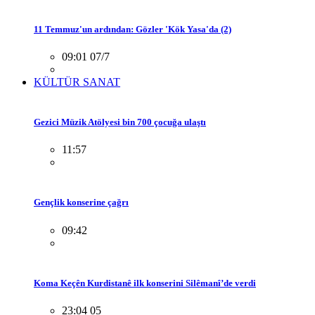
11 Temmuz'un ardından: Gözler 'Kök Yasa'da (2)
09:01 07/7
KÜLTÜR SANAT
Gezici Müzik Atölyesi bin 700 çocuğa ulaştı
11:57
Gençlik konserine çağrı
09:42
Koma Keçên Kurdistanê ilk konserini Silêmanî’de verdi
23:04 05