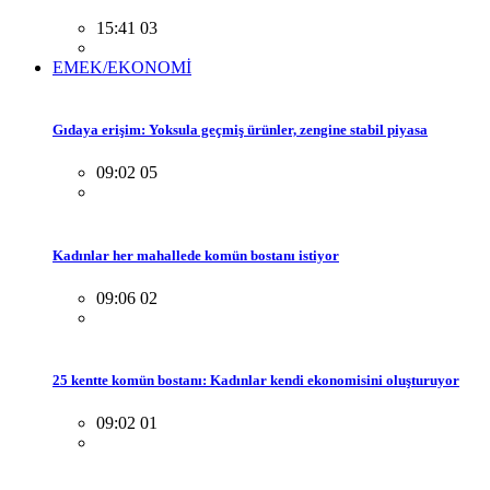
15:41 03
EMEK/EKONOMİ
Gıdaya erişim: Yoksula geçmiş ürünler, zengine stabil piyasa
09:02 05
Kadınlar her mahallede komün bostanı istiyor
09:06 02
25 kentte komün bostanı: Kadınlar kendi ekonomisini oluşturuyor
09:02 01