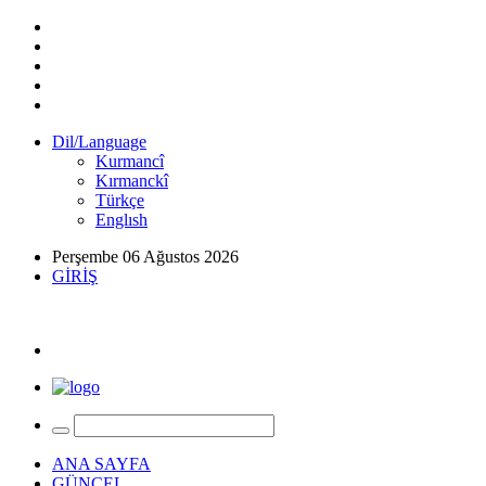
Dil/Language
Kurmancî
Kırmanckî
Türkçe
Englısh
Perşembe 06 Ağustos 2026
GİRİŞ
ANA SAYFA
GÜNCEL