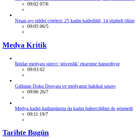
09:02 07/6
Nisan ayı şiddet çetelesi: 25 kadın katledildi, 14 şüpheli ölüm
09:05 06/5
Medya Kritik
İktidar medyası süreci ‘güvenlik’ eksenine hapsediyor
09:03 02
Gülistan Doku Dosyası ve medyanın hakikat sınavı
09:06 26/7
Medya kadın katliamlarını da kadın haberciliğini de görmedi
09:11 19/7
Tarihte Bugün