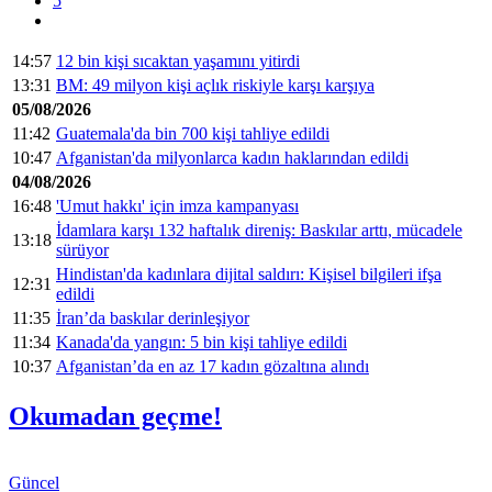
5
14:57
12 bin kişi sıcaktan yaşamını yitirdi
13:31
BM: 49 milyon kişi açlık riskiyle karşı karşıya
05/08/2026
11:42
Guatemala'da bin 700 kişi tahliye edildi
10:47
Afganistan'da milyonlarca kadın haklarından edildi
04/08/2026
16:48
'Umut hakkı' için imza kampanyası
İdamlara karşı 132 haftalık direniş: Baskılar arttı, mücadele
13:18
sürüyor
Hindistan'da kadınlara dijital saldırı: Kişisel bilgileri ifşa
12:31
edildi
11:35
İran’da baskılar derinleşiyor
11:34
Kanada'da yangın: 5 bin kişi tahliye edildi
10:37
Afganistan’da en az 17 kadın gözaltına alındı
Okumadan geçme!
Güncel