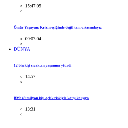
15:47 05
Ömür Yaşayan: Krizin eşiğinde değil tam ortasındayız
09:03 04
DÜNYA
12 bin kişi sıcaktan yaşamını yitirdi
14:57
BM: 49 milyon kişi açlık riskiyle karşı karşıya
13:31