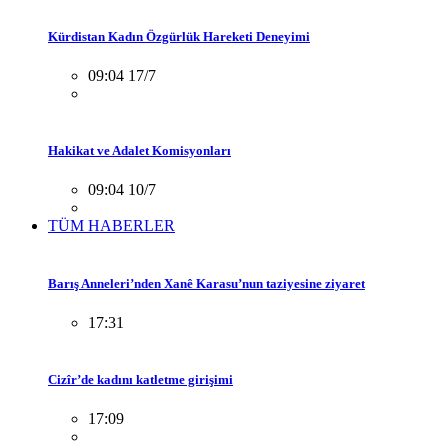
Kürdistan Kadın Özgürlük Hareketi Deneyimi
09:04 17/7
Hakikat ve Adalet Komisyonları
09:04 10/7
TÜM HABERLER
Barış Anneleri’nden Xanê Karasu’nun taziyesine ziyaret
17:31
Cizîr’de kadını katletme girişimi
17:09