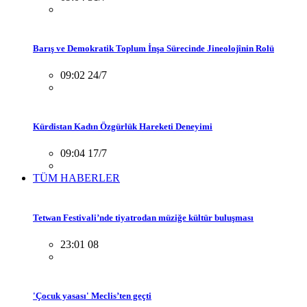
Barış ve Demokratik Toplum İnşa Sürecinde Jineolojînin Rolü
09:02 24/7
Kürdistan Kadın Özgürlük Hareketi Deneyimi
09:04 17/7
TÜM HABERLER
Tetwan Festivali’nde tiyatrodan müziğe kültür buluşması
23:01 08
'Çocuk yasası' Meclis’ten geçti