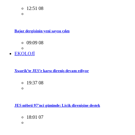
12:51 08
Bajar dergisinin yeni sayısı çıktı
09:09 08
EKOLOJİ
Xwarik’te JES’e karşı direniş devam ediyor
19:37 08
JES nöbeti 97’nci gününde: Licik direnişine destek
18:01 07