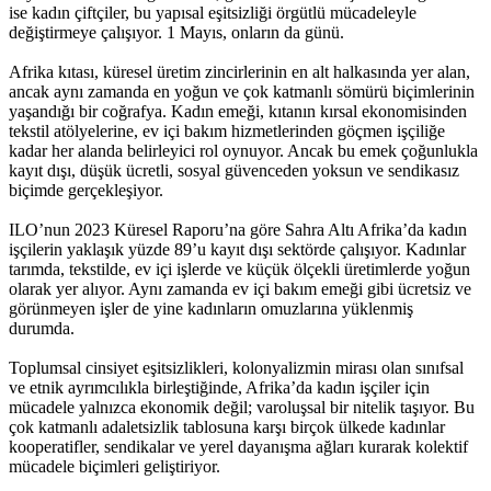
ise kadın çiftçiler, bu yapısal eşitsizliği örgütlü mücadeleyle
değiştirmeye çalışıyor. 1 Mayıs, onların da günü.
Afrika kıtası, küresel üretim zincirlerinin en alt halkasında yer alan,
ancak aynı zamanda en yoğun ve çok katmanlı sömürü biçimlerinin
yaşandığı bir coğrafya. Kadın emeği, kıtanın kırsal ekonomisinden
tekstil atölyelerine, ev içi bakım hizmetlerinden göçmen işçiliğe
kadar her alanda belirleyici rol oynuyor. Ancak bu emek çoğunlukla
kayıt dışı, düşük ücretli, sosyal güvenceden yoksun ve sendikasız
biçimde gerçekleşiyor.
ILO’nun 2023 Küresel Raporu’na göre Sahra Altı Afrika’da kadın
işçilerin yaklaşık yüzde 89’u kayıt dışı sektörde çalışıyor. Kadınlar
tarımda, tekstilde, ev içi işlerde ve küçük ölçekli üretimlerde yoğun
olarak yer alıyor. Aynı zamanda ev içi bakım emeği gibi ücretsiz ve
görünmeyen işler de yine kadınların omuzlarına yüklenmiş
durumda.
Toplumsal cinsiyet eşitsizlikleri, kolonyalizmin mirası olan sınıfsal
ve etnik ayrımcılıkla birleştiğinde, Afrika’da kadın işçiler için
mücadele yalnızca ekonomik değil; varoluşsal bir nitelik taşıyor. Bu
çok katmanlı adaletsizlik tablosuna karşı birçok ülkede kadınlar
kooperatifler, sendikalar ve yerel dayanışma ağları kurarak kolektif
mücadele biçimleri geliştiriyor.