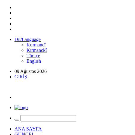
Dil/Language
Kurmancî
Kırmanckî
Türkçe
Englısh
09 Ağustos 2026
GİRİŞ
ANA SAYFA
GÜNCEL