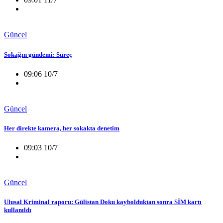
Güncel
Sokağın gündemi: Süreç
09:06 10/7
Güncel
Her direkte kamera, her sokakta denetim
09:03 10/7
Güncel
Ulusal Kriminal raporu: Gülistan Doku kaybolduktan sonra SİM kartı
kullanıldı