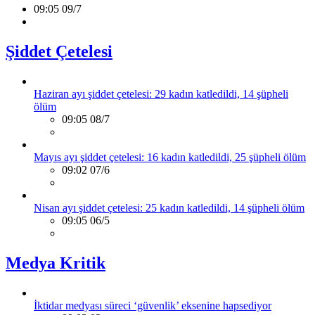
09:05 09/7
Şiddet Çetelesi
Haziran ayı şiddet çetelesi: 29 kadın katledildi, 14 şüpheli
ölüm
09:05 08/7
Mayıs ayı şiddet çetelesi: 16 kadın katledildi, 25 şüpheli ölüm
09:02 07/6
Nisan ayı şiddet çetelesi: 25 kadın katledildi, 14 şüpheli ölüm
09:05 06/5
Medya Kritik
İktidar medyası süreci ‘güvenlik’ eksenine hapsediyor