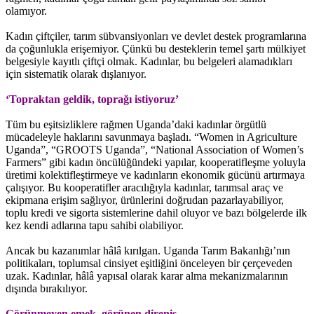
olamıyor.
Kadın çiftçiler, tarım sübvansiyonları ve devlet destek programlarına
da çoğunlukla erişemiyor. Çünkü bu desteklerin temel şartı mülkiyet
belgesiyle kayıtlı çiftçi olmak. Kadınlar, bu belgeleri alamadıkları
için sistematik olarak dışlanıyor.
‘Topraktan geldik, toprağı istiyoruz’
Tüm bu eşitsizliklere rağmen Uganda’daki kadınlar örgütlü
mücadeleyle haklarını savunmaya başladı. “Women in Agriculture
Uganda”, “GROOTS Uganda”, “National Association of Women’s
Farmers” gibi kadın öncülüğündeki yapılar, kooperatifleşme yoluyla
üretimi kolektifleştirmeye ve kadınların ekonomik gücünü artırmaya
çalışıyor. Bu kooperatifler aracılığıyla kadınlar, tarımsal araç ve
ekipmana erişim sağlıyor, ürünlerini doğrudan pazarlayabiliyor,
toplu kredi ve sigorta sistemlerine dahil oluyor ve bazı bölgelerde ilk
kez kendi adlarına tapu sahibi olabiliyor.
Ancak bu kazanımlar hâlâ kırılgan. Uganda Tarım Bakanlığı’nın
politikaları, toplumsal cinsiyet eşitliğini önceleyen bir çerçeveden
uzak. Kadınlar, hâlâ yapısal olarak karar alma mekanizmalarının
dışında bırakılıyor.
Görünmeyen emek, görünen direniş