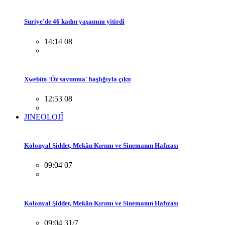
Suriye'de 46 kadın yaşamını yitirdi
14:14 08
Xwebûn 'Öz savunma' başlığıyla çıktı
12:53 08
JINEOLOJÎ
Kolonyal Şiddet, Mekân Kırımı ve Sinemanın Hafızası
09:04 07
Kolonyal Şiddet, Mekân Kırımı ve Sinemanın Hafızası
09:04 31/7