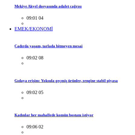
Mekiye Akyel dosyasında adalet çağrısı
09:01 04
EMEK/EKONOMİ
Çadırda yaşam, tarlada bitmeyen mesai
09:02 08
Gıdaya erişim: Yoksula geçmiş ürünler, zengine stabil piyasa
09:02 05
Kadınlar her mahallede komün bostanı istiyor
09:06 02