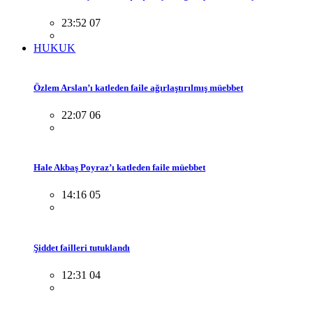
23:52 07
HUKUK
Özlem Arslan’ı katleden faile ağırlaştırılmış müebbet
22:07 06
Hale Akbaş Poyraz’ı katleden faile müebbet
14:16 05
Şiddet failleri tutuklandı
12:31 04