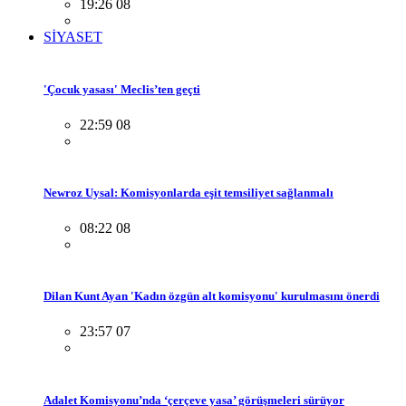
19:26 08
SİYASET
'Çocuk yasası' Meclis’ten geçti
22:59 08
Newroz Uysal: Komisyonlarda eşit temsiliyet sağlanmalı
08:22 08
Dilan Kunt Ayan 'Kadın özgün alt komisyonu' kurulmasını önerdi
23:57 07
Adalet Komisyonu’nda ‘çerçeve yasa’ görüşmeleri sürüyor