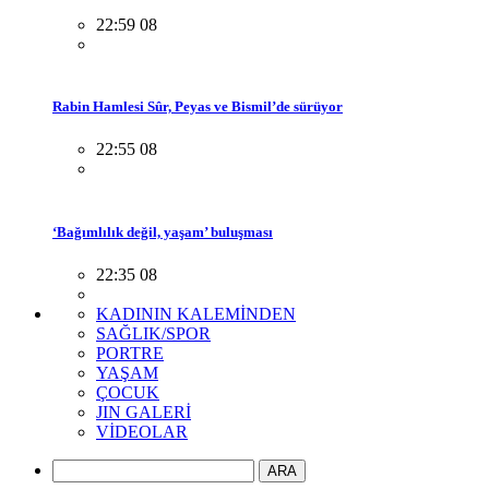
22:59 08
Rabin Hamlesi Sûr, Peyas ve Bismil’de sürüyor
22:55 08
‘Bağımlılık değil, yaşam’ buluşması
22:35 08
KADININ KALEMİNDEN
SAĞLIK/SPOR
PORTRE
YAŞAM
ÇOCUK
JIN GALERİ
VİDEOLAR
ARA