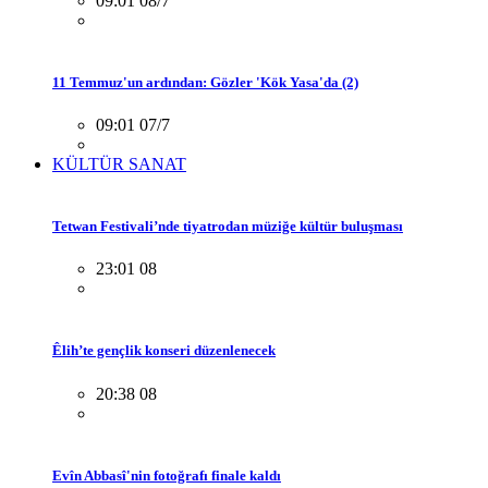
09:01 08/7
11 Temmuz'un ardından: Gözler 'Kök Yasa'da (2)
09:01 07/7
KÜLTÜR SANAT
Tetwan Festivali’nde tiyatrodan müziğe kültür buluşması
23:01 08
Êlih’te gençlik konseri düzenlenecek
20:38 08
Evîn Abbasî'nin fotoğrafı finale kaldı