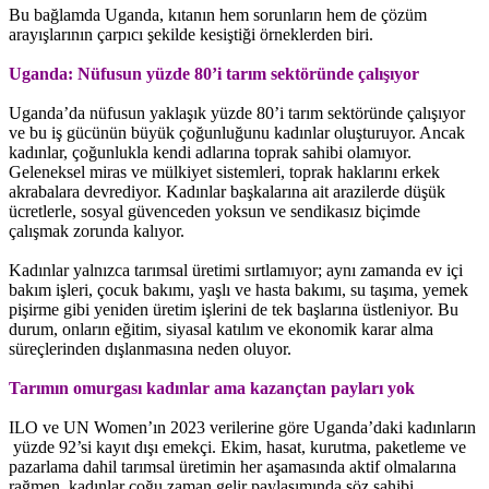
Bu bağlamda Uganda, kıtanın hem sorunların hem de çözüm
arayışlarının çarpıcı şekilde kesiştiği örneklerden biri.
Uganda: Nüfusun yüzde 80’i tarım sektöründe çalışıyor
Uganda’da nüfusun yaklaşık yüzde 80’i tarım sektöründe çalışıyor
ve bu iş gücünün büyük çoğunluğunu kadınlar oluşturuyor. Ancak
kadınlar, çoğunlukla kendi adlarına toprak sahibi olamıyor.
Geleneksel miras ve mülkiyet sistemleri, toprak haklarını erkek
akrabalara devrediyor. Kadınlar başkalarına ait arazilerde düşük
ücretlerle, sosyal güvenceden yoksun ve sendikasız biçimde
çalışmak zorunda kalıyor.
Kadınlar yalnızca tarımsal üretimi sırtlamıyor; aynı zamanda ev içi
bakım işleri, çocuk bakımı, yaşlı ve hasta bakımı, su taşıma, yemek
pişirme gibi yeniden üretim işlerini de tek başlarına üstleniyor. Bu
durum, onların eğitim, siyasal katılım ve ekonomik karar alma
süreçlerinden dışlanmasına neden oluyor.
Tarımın omurgası kadınlar ama kazançtan payları yok
ILO ve UN Women’ın 2023 verilerine göre Uganda’daki kadınların
yüzde 92’si kayıt dışı emekçi. Ekim, hasat, kurutma, paketleme ve
pazarlama dahil tarımsal üretimin her aşamasında aktif olmalarına
rağmen, kadınlar çoğu zaman gelir paylaşımında söz sahibi