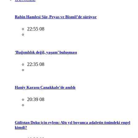
Rabin Hamlesi Sûr, Peyas ve Bismil’de sürüyor
22:55 08
‘Bağımlılık değil, yaşam’ buluşması
22:35 08
Haniy Karasu Çanakkale’de anıldı
20:39 08
Gülistan Doku için eylem: Altı yıl boyunca adaletin önündeki engel
kimdi?