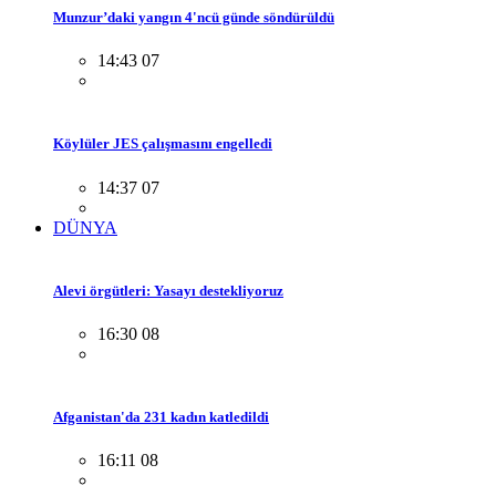
Munzur’daki yangın 4'ncü günde söndürüldü
14:43 07
Köylüler JES çalışmasını engelledi
14:37 07
DÜNYA
Alevi örgütleri: Yasayı destekliyoruz
16:30 08
Afganistan'da 231 kadın katledildi
16:11 08