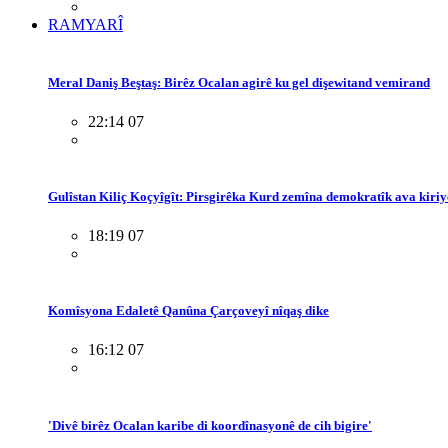
RAMYARÎ
Meral Daniş Beştaş: Birêz Ocalan agirê ku gel dişewitand vemirand
22:14 07
Gulîstan Kiliç Koçyîgît: Pirsgirêka Kurd zemîna demokratîk ava kiriy
18:19 07
Komîsyona Edaletê Qanûna Çarçoveyî nîqaş dike
16:12 07
'Divê birêz Ocalan karibe di koordînasyonê de cih bigire'