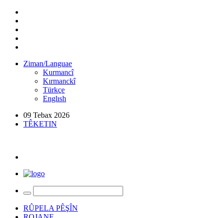
Ziman/Languae
Kurmancî
Kırmanckî
Türkçe
Englısh
09 Tebax 2026
TÊKETIN
RÛPELA PÊŞÎN
ROJANE