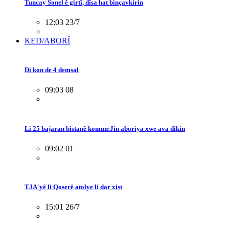
Tuncay Sonel ê girtî, dîsa hat binçavkirin
12:03 23/7
KED/ABORÎ
Di kon de 4 demsal
09:03 08
Li 25 bajaran bîstanê komun:Jin aboriya xwe ava dikin
09:02 01
TJA'yê li Qoserê atolye li dar xist
15:01 26/7