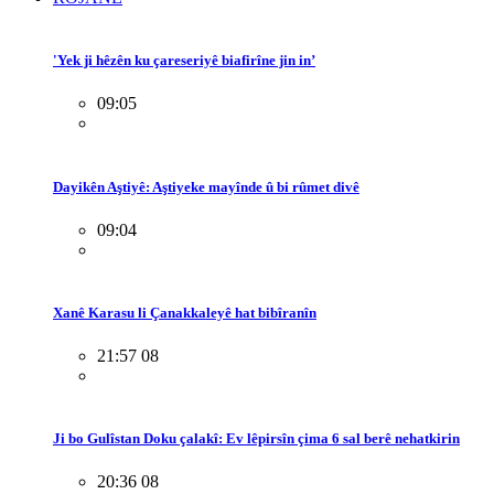
'Yek ji hêzên ku çareseriyê biafirîne jin in’
09:05
Dayikên Aştiyê: Aştiyeke mayînde û bi rûmet divê
09:04
Xanê Karasu li Çanakkaleyê hat bibîranîn
21:57 08
Ji bo Gulîstan Doku çalakî: Ev lêpirsîn çima 6 sal berê nehatkirin
20:36 08