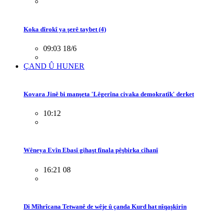
Koka dîrokî ya şerê taybet (4)
09:03 18/6
ÇAND Û HUNER
Kovara Jinê bi manşeta 'Lêgerîna civaka demokratîk' derket
10:12
Wêneya Evîn Ebasî gihaşt fînala pêşbirka cîhanî
16:21 08
Di Mîhrîcana Tetwanê de wêje û çanda Kurd hat nîqaşkirin