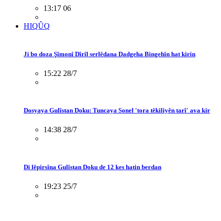
13:17 06
HIQÛQ
Ji bo doza Şîmonî Dîrîl serlêdana Dadgeha Bingehîn hat kirin
15:22 28/7
Dosyaya Gulîstan Doku: Tuncaya Sonel 'tora têkiliyên tarî' ava kir
14:38 28/7
Di lêpirsîna Gulîstan Doku de 12 kes hatin berdan
19:23 25/7