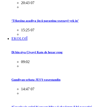
20:43 07
‘Têkoşîna azadiya jin û parastina xwezayê yek in’
15:25 07
EKOLOJÎ
Di bin siya Çiyayê Kato de hezar reng
09:02
Gundiyan xebata JES’ê rawestandin
14:47 07
‘Ger pêvajo erênî bi encam bibe wê ekosîstem jî bê parastin’