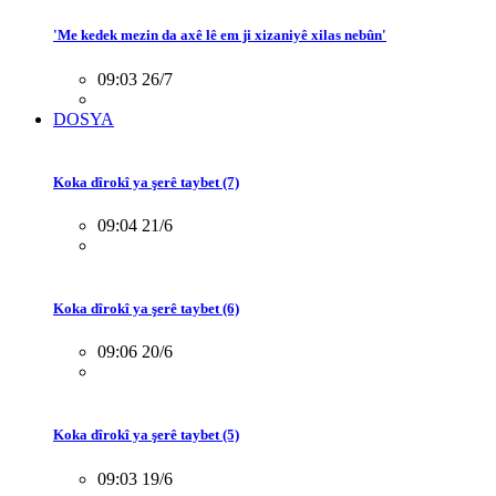
'Me kedek mezin da axê lê em ji xizaniyê xilas nebûn'
09:03 26/7
DOSYA
Koka dîrokî ya şerê taybet (7)
09:04 21/6
Koka dîrokî ya şerê taybet (6)
09:06 20/6
Koka dîrokî ya şerê taybet (5)
09:03 19/6