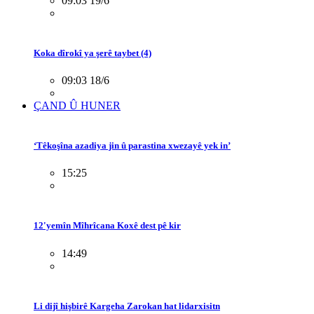
09:03 19/6
Koka dîrokî ya şerê taybet (4)
09:03 18/6
ÇAND Û HUNER
‘Têkoşîna azadiya jin û parastina xwezayê yek in’
15:25
12'yemîn Mîhrîcana Koxê dest pê kir
14:49
Li dijî hişbirê Kargeha Zarokan hat lidarxisitn