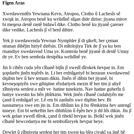
Fîgen Aras
Xwedawendên Yewnana Kevn, Atropos, Clotho û Lachesîs sê
xwişk in. Atropos benê ku welidînê nîşan dide dirise; jiyana mirov
bi meqesa destê rastê bidawî dike. Clotho benê ku jiyanê çareser
dike vedike, Lachesîs jî vî benî dibire.
Yek ji xwedawenda Yewnan Nymphler jî di şikeft, ber çeman
stranan dibêjin hiriyê dirêsin. Di mîtolojiya Tirk de jî ya ku ben
risandiye xwedavend Uma ye. Kontrola benê jiyanê di destê Umay
de ye. Ev ben sembola destpêka welidînê ye.
Jin li cihên cuda yên cîhanê bijîn jî xwedî dîrokek hevpar in. Em
şopdarên jinên teşêrês in. Li her erdnîgariyê bi hezaran xwedawend
dişibin hev û hev temam dikin. Jinên rê dibin ber jiyanê, bi
kevneşopiyên xwe gihiştine rêzdariyek mezin lê her tim ji aliyê
zîhniyeta serdest a mêr ve hatine tunekirin. Nav hatine guherîn û
hatiye xwestin ku bên jibîrkirin. Wek jinên cîhanê cudahiyên me
çand û erdnîgarî ye. Lê em bi zanînên xwe dişibin hev. Bi
nasnameya xwe em jin in. Em dibînin ku ji bo fêmkirina hev astengî
tuneye. Em bi serkeftin hev dibihîzin û êşên hev ji dil hîs dikin. Jin jî
wek gelan xwedî dîrok, çand û rihekî hevpar in. Belkî wek jinên
cîhanê hewcedariya me bi sembolîzeyek hevpar heye.
Dewlet û zîhniyeta serdest her tim xwest ku bîra civakî ya jinê bê