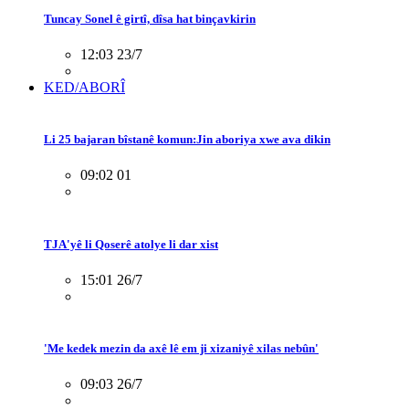
Tuncay Sonel ê girtî, dîsa hat binçavkirin
12:03 23/7
KED/ABORÎ
Li 25 bajaran bîstanê komun:Jin aboriya xwe ava dikin
09:02 01
TJA'yê li Qoserê atolye li dar xist
15:01 26/7
'Me kedek mezin da axê lê em ji xizaniyê xilas nebûn'
09:03 26/7