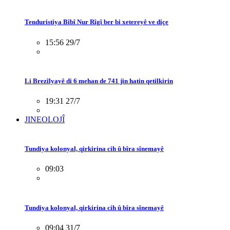
Tenduristiya Bîbî Nur Rîgî ber bi xetereyê ve diçe
15:56 29/7
Li Brezîlyayê di 6 mehan de 741 jin hatin qetilkirin
19:31 27/7
JINEOLOJÎ
Tundiya kolonyal, qirkirina cih û bîra sînemayê
09:03
Tundiya kolonyal, qirkirina cih û bîra sînemayê
09:04 31/7