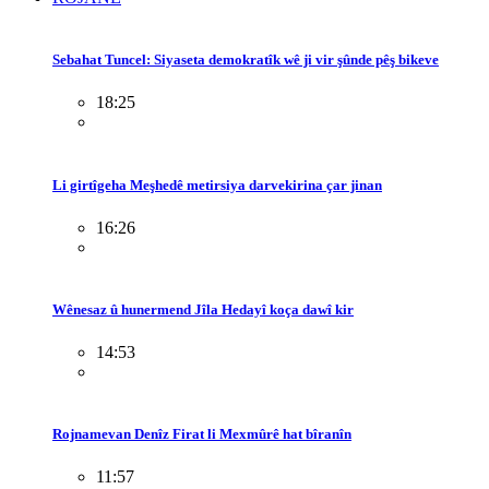
Sebahat Tuncel: Siyaseta demokratîk wê ji vir şûnde pêş bikeve
18:25
Li girtîgeha Meşhedê metirsiya darvekirina çar jinan
16:26
Wênesaz û hunermend Jîla Hedayî koça dawî kir
14:53
Rojnamevan Denîz Firat li Mexmûrê hat bîranîn
11:57