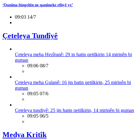
‘Qanûna bingehîn ne qanûneke efûyê ye’
09:03 14/7
Çeteleya Tundîyê
Çeteleya meha Hezîranê: 29 in hatin qetilkirin 14 mirinên bi
guman
09:06 08/7
Çeteleya meha Gulanê: 16 jin hatin qetilkirin, 25 mirinên bi
guman
09:05 07/6
Çeteleya tundiyê: 25 jin hatin qetilkirin, 14 mirinên bi guman
09:05 06/5
Medya Kritîk