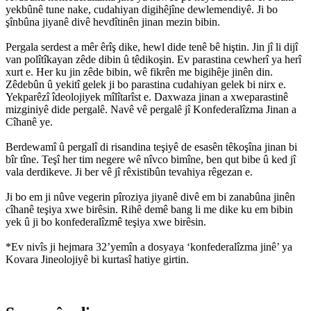
yekbûnê tune nake, cudahiyan digihêjîne dewlemendiyê. Ji bo
şînbûna jiyanê divê hevdîtinên jinan mezin bibin.
Pergala serdest a mêr êrîş dike, hewl dide tenê bê hiştin. Jin jî li dijî
van polîtîkayan zêde dibin û têdikoşin. Ev parastina cewherî ya herî
xurt e. Her ku jin zêde bibin, wê fikrên me bigihêje jinên din.
Zêdebûn û yekitî gelek ji bo parastina cudahiyan gelek bi nirx e.
Yekparêzî îdeolojiyek mîlîtarîst e. Daxwaza jinan a xweparastinê
mizginiyê dide pergalê. Navê vê pergalê jî Konfederalîzma Jinan a
Cîhanê ye.
Berdewamî û pergalî di risandina teşiyê de esasên têkoşîna jinan bi
bîr tîne. Teşî her tim negere wê nîvco bimîne, ben qut bibe û ked jî
vala derdikeve. Ji ber vê jî rêxistibûn tevahiya rêgezan e.
Ji bo em ji nûve vegerin pîroziya jiyanê divê em bi zanabûna jinên
cîhanê teşiya xwe birêsin. Rihê demê bang li me dike ku em bibin
yek û ji bo konfederalîzmê teşiya xwe birêsin.
*Ev nivîs ji hejmara 32’yemîn a dosyaya ‘konfederalîzma jinê’ ya
Kovara Jineolojiyê bi kurtasî hatiye girtin.