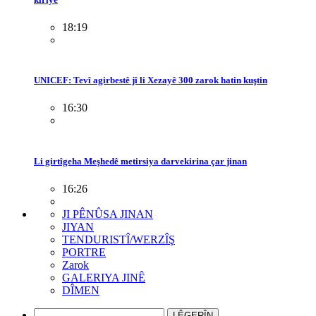
18:19
UNICEF: Tevî agirbestê jî li Xezayê 300 zarok hatin kuştin
16:30
Li girtîgeha Meşhedê metirsiya darvekirina çar jinan
16:26
JI PÊNÛSA JINAN
JIYAN
TENDURISTÎ/WERZÎŞ
PORTRE
Zarok
GALERIYA JINÊ
DÎMEN
LÊGERÎN