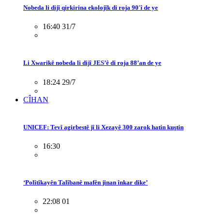
Nobeda li dijî qirkirina ekolojîk di roja 90'î de ye
16:40 31/7
Li Xwarikê nobeda li dijî JES’ê di roja 88’an de ye
18:24 29/7
CÎHAN
UNICEF: Tevî agirbestê jî li Xezayê 300 zarok hatin kuştin
16:30
‘Polîtîkayên Talîbanê mafên jinan înkar dike’
22:08 01