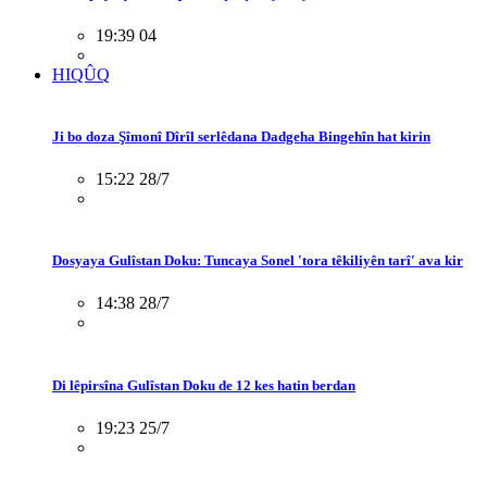
19:39 04
HIQÛQ
Ji bo doza Şîmonî Dîrîl serlêdana Dadgeha Bingehîn hat kirin
15:22 28/7
Dosyaya Gulîstan Doku: Tuncaya Sonel 'tora têkiliyên tarî' ava kir
14:38 28/7
Di lêpirsîna Gulîstan Doku de 12 kes hatin berdan
19:23 25/7