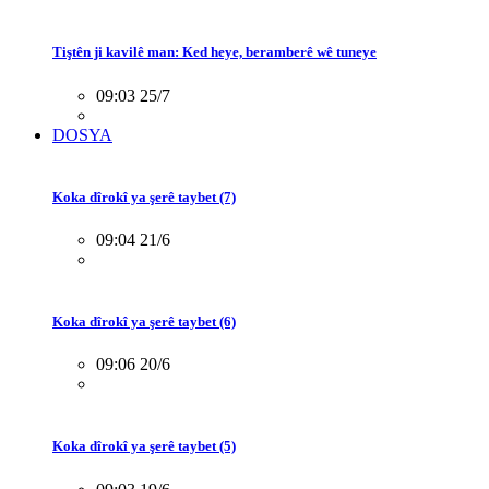
Tiştên ji kavilê man: Ked heye, beramberê wê tuneye
09:03 25/7
DOSYA
Koka dîrokî ya şerê taybet (7)
09:04 21/6
Koka dîrokî ya şerê taybet (6)
09:06 20/6
Koka dîrokî ya şerê taybet (5)