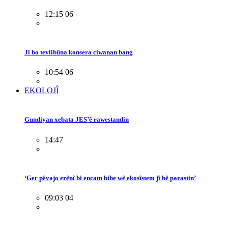
12:15 06
Ji bo tevlibûna konsera ciwanan bang
10:54 06
EKOLOJÎ
Gundiyan xebata JES’ê rawestandin
14:47
‘Ger pêvajo erênî bi encam bibe wê ekosîstem jî bê parastin’
09:03 04