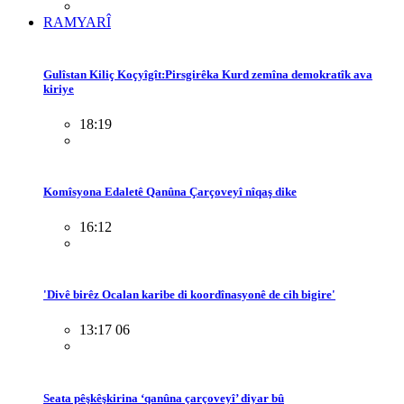
RAMYARÎ
Gulîstan Kiliç Koçyîgît:Pirsgirêka Kurd zemîna demokratîk ava
kiriye
18:19
Komîsyona Edaletê Qanûna Çarçoveyî nîqaş dike
16:12
'Divê birêz Ocalan karibe di koordînasyonê de cih bigire'
13:17 06
Seata pêşkêşkirina ‘qanûna çarçoveyî’ diyar bû