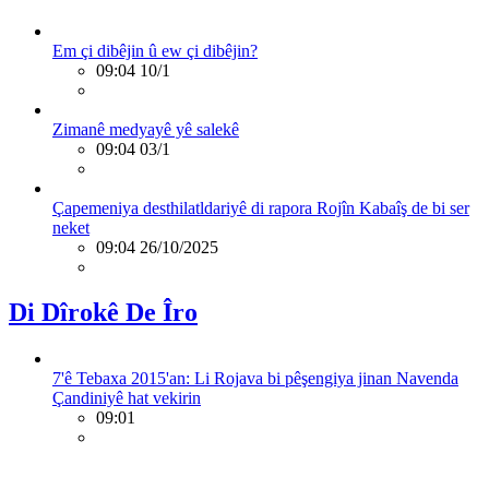
Em çi dibêjin û ew çi dibêjin?
09:04 10/1
Zimanê medyayê yê salekê
09:04 03/1
Çapemeniya desthilatldariyê di rapora Rojîn Kabaîş de bi ser
neket
09:04 26/10/2025
Di Dîrokê De Îro
7'ê Tebaxa 2015'an: Li Rojava bi pêşengiya jinan Navenda
Çandiniyê hat vekirin
09:01