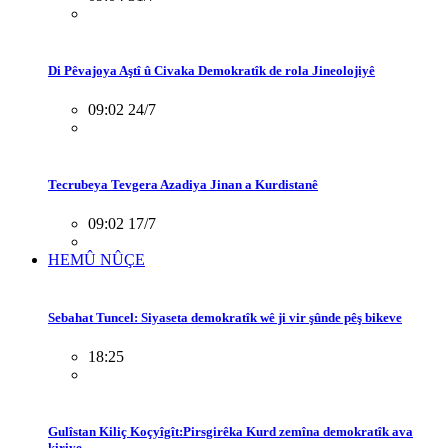
Di Pêvajoya Aştî û Civaka Demokratîk de rola Jineolojiyê
09:02 24/7
Tecrubeya Tevgera Azadiya Jinan a Kurdistanê
09:02 17/7
HEMÛ NÛÇE
Sebahat Tuncel: Siyaseta demokratîk wê ji vir şûnde pêş bikeve
18:25
Gulîstan Kiliç Koçyîgît:Pirsgirêka Kurd zemîna demokratîk ava
kiriye