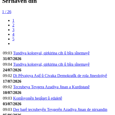
Sernavên din
1
/ 26
1
2
3
4
5
09:03
Tundiya kolonyal, qirkirina cih û bîra sînemayê
31/07/2026
09:04
Tundiya kolonyal, qirkirina cih û bîra sînemayê
24/07/2026
09:02
Di Pêvajoya Aştî û Civaka Demokratîk de rola Jineolojiyê
17/07/2026
09:02
Tecrubeya Tevgera Azadiya Jinan a Kurdistanê
10/07/2026
09:03
Komîsyonên heqîqet û edaletê
03/07/2026
09:03
Der barê tecrubeyên Tevgerên Azadiya Jinan de nirxandin