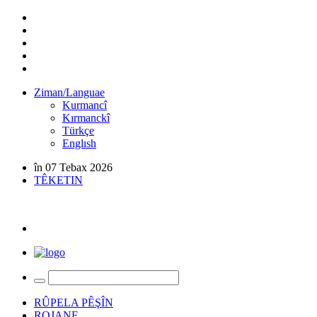
Ziman/Languae
Kurmancî
Kırmanckî
Türkçe
Englısh
în 07 Tebax 2026
TÊKETIN
RÛPELA PÊŞÎN
ROJANE