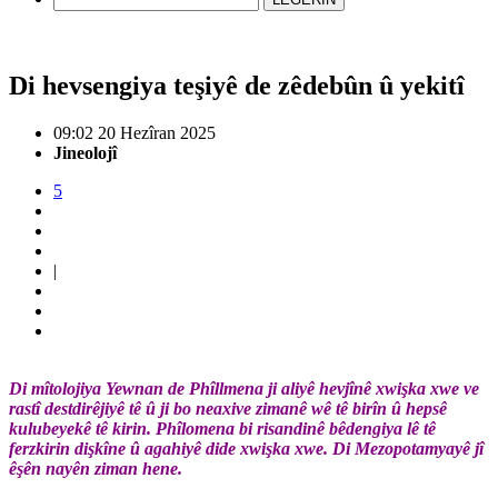
Di hevsengiya teşiyê de zêdebûn û yekitî
09:02 20 Hezîran 2025
Jineolojî
5
|
Di mîtolojiya Yewnan de Phîllmena ji aliyê hevjînê xwişka xwe ve
rastî destdirêjiyê tê û ji bo neaxive zimanê wê tê birîn û hepsê
kulubeyekê tê kirin. Phîlomena bi risandinê bêdengiya lê tê
ferzkirin dişkîne û agahiyê dide xwişka xwe. Di Mezopotamyayê jî
êşên nayên ziman hene.