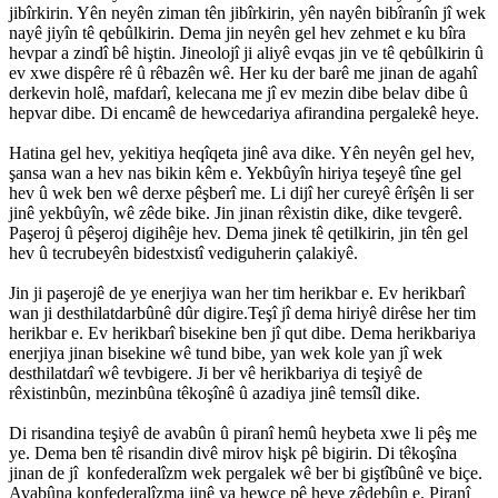
jibîrkirin. Yên neyên ziman tên jibîrkirin, yên nayên bibîranîn jî wek
nayê jiyîn tê qebûlkirin. Dema jin neyên gel hev zehmet e ku bîra
hevpar a zindî bê hiştin. Jineolojî ji aliyê evqas jin ve tê qebûlkirin û
ev xwe dispêre rê û rêbazên wê. Her ku der barê me jinan de agahî
derkevin holê, mafdarî, kelecana me jî ev mezin dibe belav dibe û
hepvar dibe. Di encamê de hewcedariya afirandina pergalekê heye.
Hatina gel hev, yekitiya heqîqeta jinê ava dike. Yên neyên gel hev,
şansa wan a hev nas bikin kêm e. Yekbûyîn hiriya teşeyê tîne gel
hev û wek ben wê derxe pêşberî me. Li dijî her cureyê êrîşên li ser
jinê yekbûyîn, wê zêde bike. Jin jinan rêxistin dike, dike tevgerê.
Paşeroj û pêşeroj digihêje hev. Dema jinek tê qetilkirin, jin tên gel
hev û tecrubeyên bidestxistî vediguherin çalakiyê.
Jin ji paşerojê de ye enerjiya wan her tim herikbar e. Ev herikbarî
wan ji desthilatdarbûnê dûr digire.Teşî jî dema hiriyê dirêse her tim
herikbar e. Ev herikbarî bisekine ben jî qut dibe. Dema herikbariya
enerjiya jinan bisekine wê tund bibe, yan wek kole yan jî wek
desthilatdarî wê tevbigere. Ji ber vê herikbariya di teşiyê de
rêxistinbûn, mezinbûna têkoşînê û azadiya jinê temsîl dike.
Di risandina teşiyê de avabûn û piranî hemû heybeta xwe li pêş me
ye. Dema ben tê risandin divê mirov hişk pê bigirin. Di têkoşîna
jinan de jî konfederalîzm wek pergalek wê ber bi giştîbûnê ve biçe.
Avabûna konfederalîzma jinê ya hewce pê heye zêdebûn e. Piranî