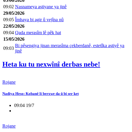
05/06/2026
09:02
Nasnameya aştiyane ya jinê
29/05/2026
09:05
Îmhaya bi agir û vejîna nû
22/05/2026
09:04
Qada merasîm lê pêk hat
15/05/2026
Bi pêşengiya jinan merasîma çekberdanê, estetîka aştiyê ya
09:03
jinê
Heta ku tu nexwînî derbas nebe!
Rojane
Nadiya Heso: Kobanê li berxwe da û bi ser ket
09:04 19/7
Rojane