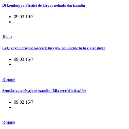
Di komkujiya Pirsûsê de kiryar nehatin darizandin
09:03 19/7
Jiyan
Li Çiyayê Feraşînê koçerên ku çiya, ba û demê bi hev girê didin
09:03 15/7
Rojane
Semsûriyan pêvajo nirxandin: Bila tecrîd bidawî be
09:02 15/7
Rojane