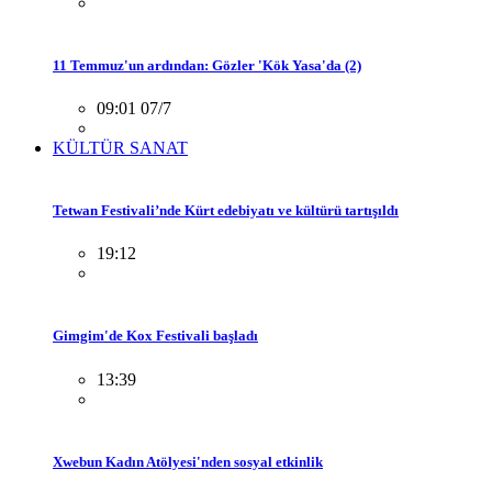
11 Temmuz'un ardından: Gözler 'Kök Yasa'da (2)
09:01 07/7
KÜLTÜR SANAT
Tetwan Festivali’nde Kürt edebiyatı ve kültürü tartışıldı
19:12
Gimgim'de Kox Festivali başladı
13:39
Xwebun Kadın Atölyesi'nden sosyal etkinlik