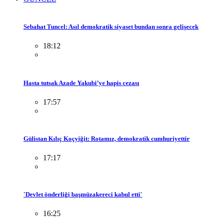
Sebahat Tuncel: Asıl demokratik siyaset bundan sonra gelişecek
18:12
Hasta tutsak Azade Yakubi’ye hapis cezası
17:57
Gülistan Kılıç Koçyiğit: Rotamız, demokratik cumhuriyettir
17:17
'Devlet önderliği başmüzakereci kabul etti'
16:25