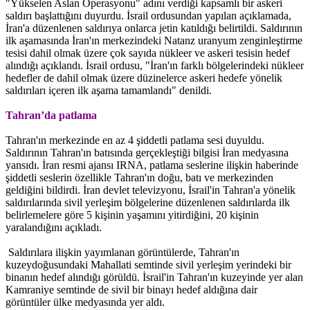
"Yükselen Aslan Operasyonu" adını verdiği kapsamlı bir askeri
saldırı başlattığını duyurdu. İsrail ordusundan yapılan açıklamada,
İran'a düzenlenen saldırıya onlarca jetin katıldığı belirtildi. Saldırının
ilk aşamasında İran'ın merkezindeki Natanz uranyum zenginleştirme
tesisi dahil olmak üzere çok sayıda nükleer ve askeri tesisin hedef
alındığı açıklandı. İsrail ordusu, "İran'ın farklı bölgelerindeki nükleer
hedefler de dahil olmak üzere düzinelerce askeri hedefe yönelik
saldırıları içeren ilk aşama tamamlandı" denildi.
Tahran’da patlama
Tahran'ın merkezinde en az 4 şiddetli patlama sesi duyuldu.
Saldırının Tahran'ın batısında gerçekleştiği bilgisi İran medyasına
yansıdı. İran resmi ajansı IRNA, patlama seslerine ilişkin haberinde
şiddetli seslerin özellikle Tahran'ın doğu, batı ve merkezinden
geldiğini bildirdi. İran devlet televizyonu, İsrail'in Tahran'a yönelik
saldırılarında sivil yerleşim bölgelerine düzenlenen saldırılarda ilk
belirlemelere göre 5 kişinin yaşamını yitirdiğini, 20 kişinin
yaralandığını açıkladı.
Saldırılara ilişkin yayımlanan görüntülerde, Tahran'ın
kuzeydoğusundaki Mahallati semtinde sivil yerleşim yerindeki bir
binanın hedef alındığı görüldü. İsrail'in Tahran'ın kuzeyinde yer alan
Kamraniye semtinde de sivil bir binayı hedef aldığına dair
görüntüler ülke medyasında yer aldı.