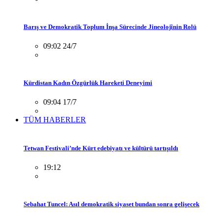
Barış ve Demokratik Toplum İnşa Sürecinde Jineolojînin Rolü
09:02 24/7
Kürdistan Kadın Özgürlük Hareketi Deneyimi
09:04 17/7
TÜM HABERLER
Tetwan Festivali’nde Kürt edebiyatı ve kültürü tartışıldı
19:12
Sebahat Tuncel: Asıl demokratik siyaset bundan sonra gelişecek