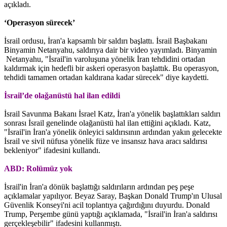
açıkladı.
‘Operasyon sürecek’
İsrail ordusu, İran'a kapsamlı bir saldırı başlattı. İsrail Başbakanı
Binyamin Netanyahu, saldırıya dair bir video yayımladı. Binyamin
Netanyahu, "İsrail'in varoluşuna yönelik İran tehdidini ortadan
kaldırmak için hedefli bir askeri operasyon başlattık. Bu operasyon,
tehdidi tamamen ortadan kaldırana kadar sürecek" diye kaydetti.
İsrail’de olağanüstü hal ilan edildi
İsrail Savunma Bakanı İsrael Katz, İran'a yönelik başlattıkları saldırı
sonrası İsrail genelinde olağanüstü hal ilan ettiğini açıkladı. Katz,
"İsrail'in İran'a yönelik önleyici saldırısının ardından yakın gelecekte
İsrail ve sivil nüfusa yönelik füze ve insansız hava aracı saldırısı
bekleniyor" ifadesini kullandı.
ABD: Rolümüz yok
İsrail'in İran'a dönük başlattığı saldırıların ardından peş peşe
açıklamalar yapılıyor. Beyaz Saray, Başkan Donald Trump'ın Ulusal
Güvenlik Konseyi'ni acil toplantıya çağırdığını duyurdu. Donald
Trump, Perşembe günü yaptığı açıklamada, "İsrail'in İran'a saldırısı
gerçekleşebilir" ifadesini kullanmıştı.