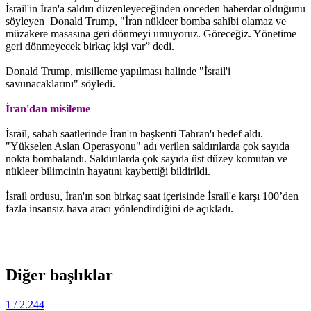
İsrail'in İran'a saldırı düzenleyeceğinden önceden haberdar olduğunu
söyleyen Donald Trump, "İran nükleer bomba sahibi olamaz ve
müzakere masasına geri dönmeyi umuyoruz. Göreceğiz. Yönetime
geri dönmeyecek birkaç kişi var” dedi.
Donald Trump, misilleme yapılması halinde "İsrail'i
savunacaklarını" söyledi.
İran'dan misileme
İsrail, sabah saatlerinde İran'ın başkenti Tahran'ı hedef aldı.
"Yükselen Aslan Operasyonu" adı verilen saldırılarda çok sayıda
nokta bombalandı. Saldırılarda çok sayıda üst düzey komutan ve
nükleer bilimcinin hayatını kaybettiği bildirildi.
İsrail ordusu, İran'ın son birkaç saat içerisinde İsrail'e karşı 100’den
fazla insansız hava aracı yönlendirdiğini de açıkladı.
Diğer başlıklar
1
/ 2.244