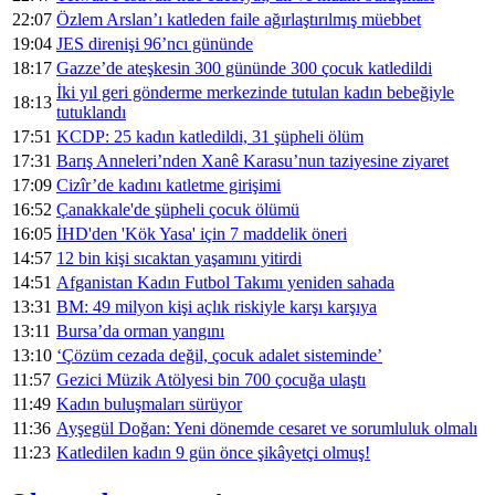
22:07
Özlem Arslan’ı katleden faile ağırlaştırılmış müebbet
19:04
JES direnişi 96’ncı gününde
18:17
Gazze’de ateşkesin 300 gününde 300 çocuk katledildi
İki yıl geri gönderme merkezinde tutulan kadın bebeğiyle
18:13
tutuklandı
17:51
KCDP: 25 kadın katledildi, 31 şüpheli ölüm
17:31
Barış Anneleri’nden Xanê Karasu’nun taziyesine ziyaret
17:09
Cizîr’de kadını katletme girişimi
16:52
Çanakkale'de şüpheli çocuk ölümü
16:05
İHD'den 'Kök Yasa' için 7 maddelik öneri
14:57
12 bin kişi sıcaktan yaşamını yitirdi
14:51
Afganistan Kadın Futbol Takımı yeniden sahada
13:31
BM: 49 milyon kişi açlık riskiyle karşı karşıya
13:11
Bursa’da orman yangını
13:10
‘Çözüm cezada değil, çocuk adalet sisteminde’
11:57
Gezici Müzik Atölyesi bin 700 çocuğa ulaştı
11:49
Kadın buluşmaları sürüyor
11:36
Ayşegül Doğan: Yeni dönemde cesaret ve sorumluluk olmalı
11:23
Katledilen kadın 9 gün önce şikâyetçi olmuş!