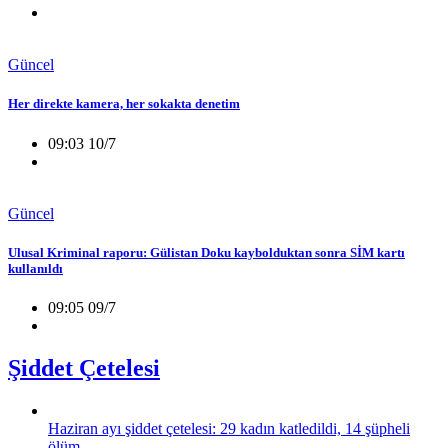
Güncel
Her direkte kamera, her sokakta denetim
09:03 10/7
Güncel
Ulusal Kriminal raporu: Gülistan Doku kaybolduktan sonra SİM kartı
kullanıldı
09:05 09/7
Şiddet Çetelesi
Haziran ayı şiddet çetelesi: 29 kadın katledildi, 14 şüpheli
ölüm