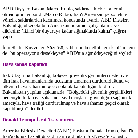
ABD Dışişleri Bakanı Marco Rubio, saldırıyla hiçbir ilgilerinin
olmadığını ileri sürdü.Marco Rubio, İran'ı Amerikan personeline
yönelik saldırılardan kaçınması konusunda uyardı. ABD Dışişleri
Bakanlığı, ülkedeki tüm Amerikan hükümet çalışanlarına ve
ailelerine "ikinci bir duyuruya kadar sığınaklarda kalma" çağrısı
yaptı.
İran Silahlı Kuvvetleri Sözcüsü, saldırının bedelini hem İsrail'in hem
de "bu operasyonu destekleyen" ABD'nin ağır ödeyeceğini söyledi.
Hava sahası kapatıldı
Irak Ulaştırma Bakanlığı, bölgesel güvenlik gerilimleri nedeniyle
tüm Irak havalimanlarında uçuşların tamamen durdurulduğunu ve
ülkenin hava sahasının geçici olarak kapatıldığını bildirdi.
Bakanlıktan yapılan açıklamada, “Bölgedeki güvenlik gerginlikleri
nedeniyle Irak hava sahasında sivil uçuşların güvenliğini sağlamak
amacıyla, hava trafiği durdurulmuş ve hava sahamız geçici olarak
kapatılmıştır” denildi.
Donald Trump: İsrail’i savunuruz
Amerika Birleşik Devletleri (ABD) Başkanı Donald Trump, İsrail'in
İran'a dönük başlattığı saldırıların ardından FoxNews’e konuştu.