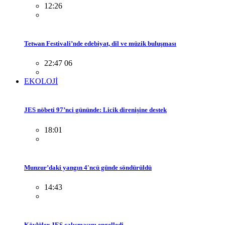
12:26
Tetwan Festivali’nde edebiyat, dil ve müzik buluşması
22:47 06
EKOLOJİ
JES nöbeti 97’nci gününde: Licik direnişine destek
18:01
Munzur’daki yangın 4'ncü günde söndürüldü
14:43
Köylüler JES çalışmasını engelledi