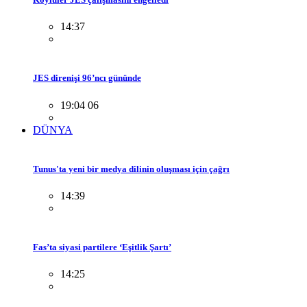
14:37
JES direnişi 96’ncı gününde
19:04 06
DÜNYA
Tunus'ta yeni bir medya dilinin oluşması için çağrı
14:39
Fas’ta siyasi partilere ‘Eşitlik Şartı’
14:25