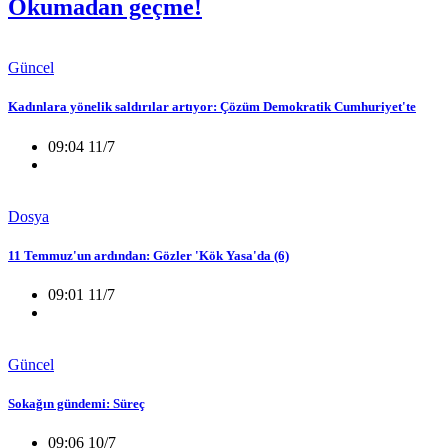
Okumadan geçme!
Güncel
Kadınlara yönelik saldırılar artıyor: Çözüm Demokratik Cumhuriyet'te
09:04 11/7
Dosya
11 Temmuz'un ardından: Gözler 'Kök Yasa'da (6)
09:01 11/7
Güncel
Sokağın gündemi: Süreç
09:06 10/7