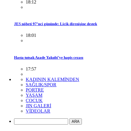
18:12
JES nöbeti 97’nci gününde: Licik direnişine destek
18:01
Hasta tutsak Azade Yakubi’ye hapis cezası
17:57
KADININ KALEMİNDEN
SAĞLIK/SPOR
PORTRE
YAŞAM
ÇOCUK
JIN GALERİ
VİDEOLAR
ARA