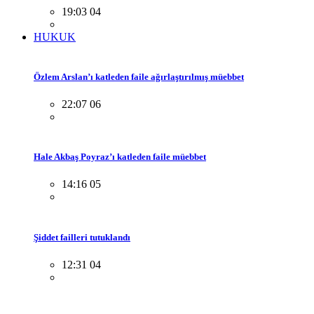
19:03 04
HUKUK
Özlem Arslan’ı katleden faile ağırlaştırılmış müebbet
22:07 06
Hale Akbaş Poyraz’ı katleden faile müebbet
14:16 05
Şiddet failleri tutuklandı
12:31 04