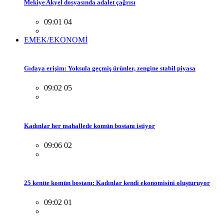
Mekiye Akyel dosyasında adalet çağrısı
09:01 04
EMEK/EKONOMİ
Gıdaya erişim: Yoksula geçmiş ürünler, zengine stabil piyasa
09:02 05
Kadınlar her mahallede komün bostanı istiyor
09:06 02
25 kentte komün bostanı: Kadınlar kendi ekonomisini oluşturuyor
09:02 01