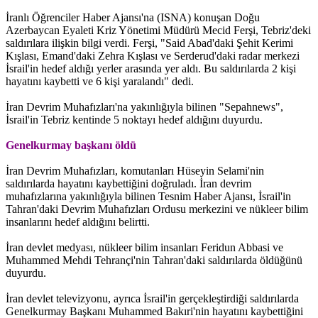
İranlı Öğrenciler Haber Ajansı'na (ISNA) konuşan Doğu
Azerbaycan Eyaleti Kriz Yönetimi Müdürü Mecid Ferşi, Tebriz'deki
saldırılara ilişkin bilgi verdi. Ferşi, "Said Abad'daki Şehit Kerimi
Kışlası, Emand'daki Zehra Kışlası ve Serderud'daki radar merkezi
İsrail'in hedef aldığı yerler arasında yer aldı. Bu saldırılarda 2 kişi
hayatını kaybetti ve 6 kişi yaralandı" dedi.
İran Devrim Muhafızları'na yakınlığıyla bilinen "Sepahnews",
İsrail'in Tebriz kentinde 5 noktayı hedef aldığını duyurdu.
Genelkurmay başkanı öldü
İran Devrim Muhafızları, komutanları Hüseyin Selami'nin
saldırılarda hayatını kaybettiğini doğruladı. İran devrim
muhafızlarına yakınlığıyla bilinen Tesnim Haber Ajansı, İsrail'in
Tahran'daki Devrim Muhafızları Ordusu merkezini ve nükleer bilim
insanlarını hedef aldığını belirtti.
İran devlet medyası, nükleer bilim insanları Feridun Abbasi ve
Muhammed Mehdi Tehrançi'nin Tahran'daki saldırılarda öldüğünü
duyurdu.
İran devlet televizyonu, ayrıca İsrail'in gerçekleştirdiği saldırılarda
Genelkurmay Başkanı Muhammed Bakıri'nin hayatını kaybettiğini