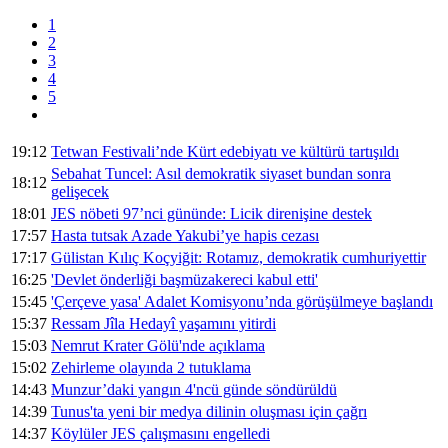
1
2
3
4
5
19:12
Tetwan Festivali’nde Kürt edebiyatı ve kültürü tartışıldı
Sebahat Tuncel: Asıl demokratik siyaset bundan sonra
18:12
gelişecek
18:01
JES nöbeti 97’nci gününde: Licik direnişine destek
17:57
Hasta tutsak Azade Yakubi’ye hapis cezası
17:17
Gülistan Kılıç Koçyiğit: Rotamız, demokratik cumhuriyettir
16:25
'Devlet önderliği başmüzakereci kabul etti'
15:45
'Çerçeve yasa' Adalet Komisyonu’nda görüşülmeye başlandı
15:37
Ressam Jîla Hedayî yaşamını yitirdi
15:03
Nemrut Krater Gölü'nde açıklama
15:02
Zehirleme olayında 2 tutuklama
14:43
Munzur’daki yangın 4'ncü günde söndürüldü
14:39
Tunus'ta yeni bir medya dilinin oluşması için çağrı
14:37
Köylüler JES çalışmasını engelledi