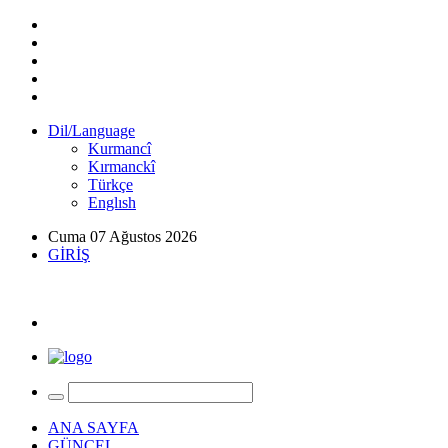
Dil/Language
Kurmancî
Kırmanckî
Türkçe
Englısh
Cuma 07 Ağustos 2026
GİRİŞ
ANA SAYFA
GÜNCEL