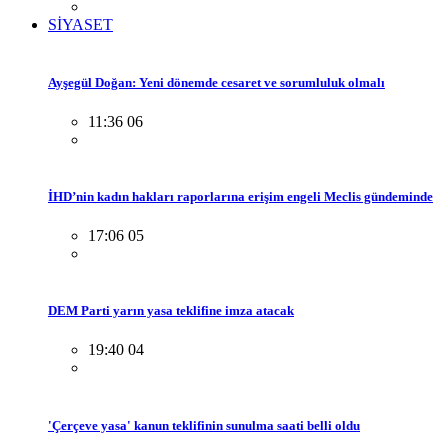
SİYASET
Ayşegül Doğan: Yeni dönemde cesaret ve sorumluluk olmalı
11:36 06
İHD’nin kadın hakları raporlarına erişim engeli Meclis gündeminde
17:06 05
DEM Parti yarın yasa teklifine imza atacak
19:40 04
'Çerçeve yasa' kanun teklifinin sunulma saati belli oldu