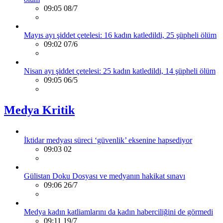
09:05 08/7
Mayıs ayı şiddet çetelesi: 16 kadın katledildi, 25 şüpheli ölüm
09:02 07/6
Nisan ayı şiddet çetelesi: 25 kadın katledildi, 14 şüpheli ölüm
09:05 06/5
Medya Kritik
İktidar medyası süreci ‘güvenlik’ eksenine hapsediyor
09:03 02
Gülistan Doku Dosyası ve medyanın hakikat sınavı
09:06 26/7
Medya kadın katliamlarını da kadın haberciliğini de görmedi
09:11 19/7