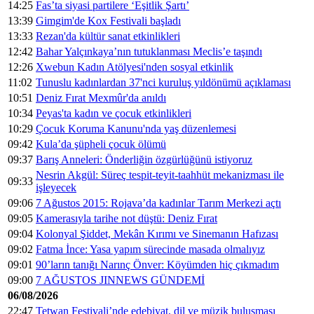
14:25
Fas’ta siyasi partilere ‘Eşitlik Şartı’
13:39
Gimgim'de Kox Festivali başladı
13:33
Rezan'da kültür sanat etkinlikleri
12:42
Bahar Yalçınkaya’nın tutuklanması Meclis’e taşındı
12:26
Xwebun Kadın Atölyesi'nden sosyal etkinlik
11:02
Tunuslu kadınlardan 37'nci kuruluş yıldönümü açıklaması
10:51
Deniz Fırat Mexmûr'da anıldı
10:34
Peyas'ta kadın ve çocuk etkinlikleri
10:29
Çocuk Koruma Kanunu'nda yaş düzenlemesi
09:42
Kula’da şüpheli çocuk ölümü
09:37
Barış Anneleri: Önderliğin özgürlüğünü istiyoruz
Nesrin Akgül: Süreç tespit-teyit-taahhüt mekanizması ile
09:33
işleyecek
09:06
7 Ağustos 2015: Rojava’da kadınlar Tarım Merkezi açtı
09:05
Kamerasıyla tarihe not düştü: Deniz Fırat
09:04
Kolonyal Şiddet, Mekân Kırımı ve Sinemanın Hafızası
09:02
Fatma İnce: Yasa yapım sürecinde masada olmalıyız
09:01
90’ların tanığı Narınç Önver: Köyümden hiç çıkmadım
09:00
7 AĞUSTOS JINNEWS GÜNDEMİ
06/08/2026
22:47
Tetwan Festivali’nde edebiyat, dil ve müzik buluşması