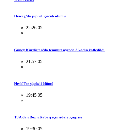
Hewag’da şüpheli çocuk ölümü
22:26 05
Güney Kürdistan’da temmuz ayında 5 kadın katledildi
21:57 05
Heskîf’te şüpheli ölümü
19:45 05
TJA’dan Rojin Kabaiş için adalet çağrısı
19:30 05