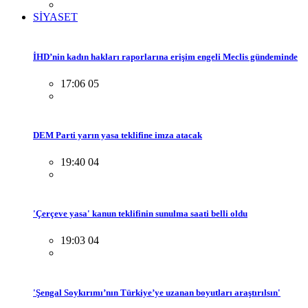
SİYASET
İHD’nin kadın hakları raporlarına erişim engeli Meclis gündeminde
17:06 05
DEM Parti yarın yasa teklifine imza atacak
19:40 04
'Çerçeve yasa' kanun teklifinin sunulma saati belli oldu
19:03 04
'Şengal Soykırımı’nın Türkiye’ye uzanan boyutları araştırılsın'