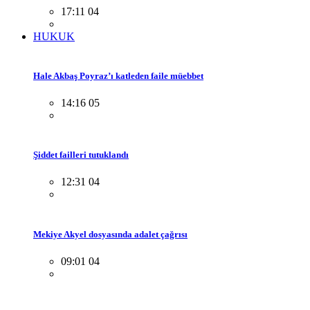
17:11 04
HUKUK
Hale Akbaş Poyraz’ı katleden faile müebbet
14:16 05
Şiddet failleri tutuklandı
12:31 04
Mekiye Akyel dosyasında adalet çağrısı
09:01 04