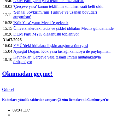
19:40
DEM Parti yarın yasa teklifine imza atacak
19:03
'Çerçeve yasa' kanun teklifinin sunulma saati belli oldu
'Şengal Soykırımı’nın Türkiye’ye uzanan boyutları
17:11
araştırılsın'
16:38
'Kök Yasa' yarın Meclis'e gelecek
15:15
Üniversitelerdeki taciz ve şiddet iddiaları Meclis gündeminde
10:26
DEM Parti MYK olağanüstü toplanıyor
31/07/2026
16:04
YYÜ’deki iddialara ilişkin araştırma önergesi
15:04
Ayşegül Doğan: Kök yasa taslağı kamuoyu ile paylaşılmalı
Kaynaklar: Çerçeve yasa taslağı İmralı mutabakatıyla
10:10
örtüşmüyor
Okumadan geçme!
Güncel
Kadınlara yönelik saldırılar artıyor: Çözüm Demokratik Cumhuriyet'te
09:04 11/7