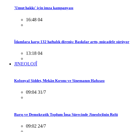
'Umut hakkı' için imza kampanyası
16:48 04
İdamlara karşı 132 haftalık direniş: Baskılar arttı, mücadele sürüyor
13:18 04
JINEOLOJÎ
Kolonyal Şiddet, Mekân Kırımı ve Sinemanın Hafızası
09:04 31/7
Barış ve Demokratik Toplum İnşa Sürecinde Jineolojînin Rolü
09:02 24/7