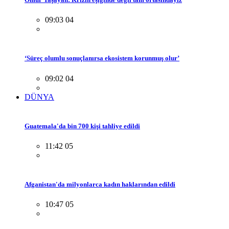
09:03 04
‘Süreç olumlu sonuçlanırsa ekosistem korunmuş olur’
09:02 04
DÜNYA
Guatemala'da bin 700 kişi tahliye edildi
11:42 05
Afganistan'da milyonlarca kadın haklarından edildi
10:47 05