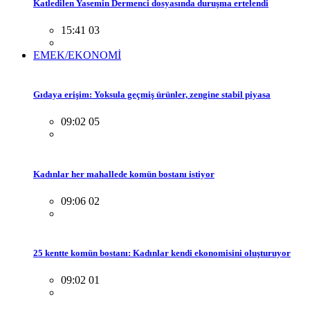
Katledilen Yasemin Dermenci dosyasında duruşma ertelendi
15:41 03
EMEK/EKONOMİ
Gıdaya erişim: Yoksula geçmiş ürünler, zengine stabil piyasa
09:02 05
Kadınlar her mahallede komün bostanı istiyor
09:06 02
25 kentte komün bostanı: Kadınlar kendi ekonomisini oluşturuyor
09:02 01