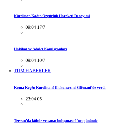
Kürdistan Kadın Özgürlük Hareketi Deneyimi
09:04 17/7
Hakikat ve Adalet Komisyonları
09:04 10/7
TÜM HABERLER
Koma Keçên Kurdistanê ilk konserini Silêmanî’de verdi
23:04 05
Tetwan’da kültür ve sanat buluşması 6’ncı gününde