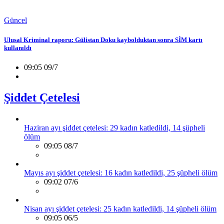
Güncel
Ulusal Kriminal raporu: Gülistan Doku kaybolduktan sonra SİM kartı
kullanıldı
09:05 09/7
Şiddet Çetelesi
Haziran ayı şiddet çetelesi: 29 kadın katledildi, 14 şüpheli
ölüm
09:05 08/7
Mayıs ayı şiddet çetelesi: 16 kadın katledildi, 25 şüpheli ölüm
09:02 07/6
Nisan ayı şiddet çetelesi: 25 kadın katledildi, 14 şüpheli ölüm
09:05 06/5