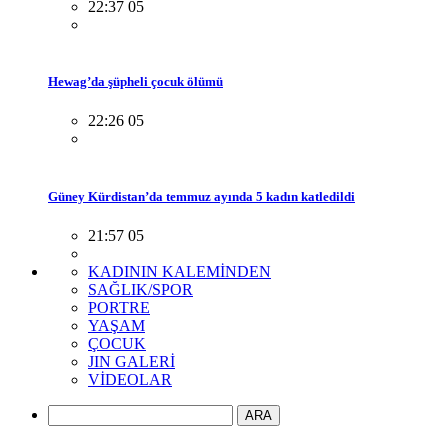
22:37 05
Hewag’da şüpheli çocuk ölümü
22:26 05
Güney Kürdistan’da temmuz ayında 5 kadın katledildi
21:57 05
KADININ KALEMİNDEN
SAĞLIK/SPOR
PORTRE
YAŞAM
ÇOCUK
JIN GALERİ
VİDEOLAR
ARA