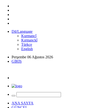
Dil/Language
Kurmancî
Kırmanckî
Türkçe
Englısh
Perşembe 06 Ağustos 2026
GİRİŞ
ANA SAYFA
GÜNCEL