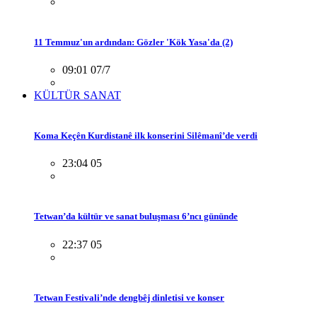
11 Temmuz'un ardından: Gözler 'Kök Yasa'da (2)
09:01 07/7
KÜLTÜR SANAT
Koma Keçên Kurdistanê ilk konserini Silêmanî’de verdi
23:04 05
Tetwan’da kültür ve sanat buluşması 6’ncı gününde
22:37 05
Tetwan Festivali’nde dengbêj dinletisi ve konser