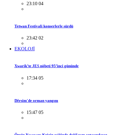
23:10 04
Tetwan Festivali konserlerle sürdü
23:42 02
EKOLOJİ
Xwarik’te JES nöbeti 95’inci gününde
17:34 05
Dêrsim'de orman yangını
15:47 05
Ömür Yaşayan: Krizin eşiğinde değil tam ortasındayız