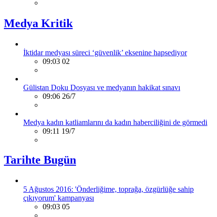
Medya Kritik
İktidar medyası süreci ‘güvenlik’ eksenine hapsediyor
09:03 02
Gülistan Doku Dosyası ve medyanın hakikat sınavı
09:06 26/7
Medya kadın katliamlarını da kadın haberciliğini de görmedi
09:11 19/7
Tarihte Bugün
5 Ağustos 2016: 'Önderliğime, toprağa, özgürlüğe sahip
çıkıyorum' kampanyası
09:03 05