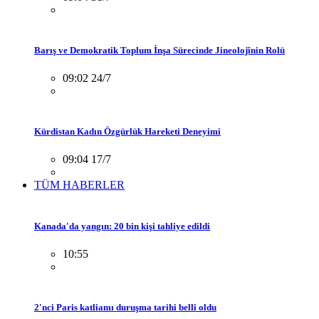
Barış ve Demokratik Toplum İnşa Sürecinde Jineolojînin Rolü
09:02 24/7
Kürdistan Kadın Özgürlük Hareketi Deneyimi
09:04 17/7
TÜM HABERLER
Kanada'da yangın: 20 bin kişi tahliye edildi
10:55
2'nci Paris katliamı duruşma tarihi belli oldu