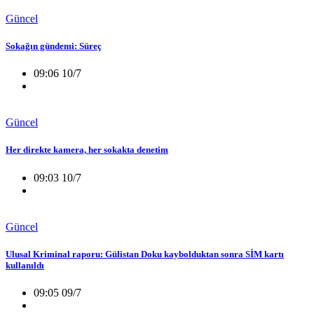
Güncel
Sokağın gündemi: Süreç
09:06 10/7
Güncel
Her direkte kamera, her sokakta denetim
09:03 10/7
Güncel
Ulusal Kriminal raporu: Gülistan Doku kaybolduktan sonra SİM kartı
kullanıldı
09:05 09/7