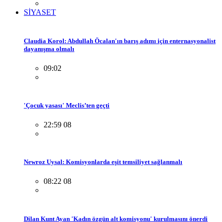
SİYASET
Claudia Korol: Abdullah Öcalan'ın barış adımı için enternasyonalist
dayanışma olmalı
09:02
'Çocuk yasası' Meclis’ten geçti
22:59 08
Newroz Uysal: Komisyonlarda eşit temsiliyet sağlanmalı
08:22 08
Dilan Kunt Ayan 'Kadın özgün alt komisyonu' kurulmasını önerdi