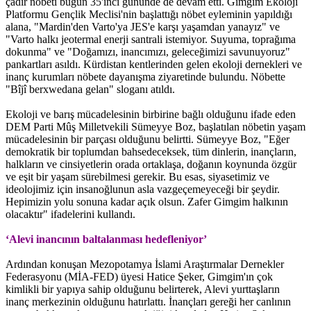
çadır nöbeti bugün 35'inci gününde de devam etti. Gimgim Ekoloji
Platformu Gençlik Meclisi'nin başlattığı nöbet eyleminin yapıldığı
alana, "Mardin'den Varto'ya JES'e karşı yaşamdan yanayız" ve
"Varto halkı jeotermal enerji santrali istemiyor. Suyuma, toprağıma
dokunma" ve "Doğamızı, inancımızı, geleceğimizi savunuyoruz"
pankartları asıldı. Kürdistan kentlerinden gelen ekoloji dernekleri ve
inanç kurumları nöbete dayanışma ziyaretinde bulundu. Nöbette
"Bîjî berxwedana gelan" sloganı atıldı.
Ekoloji ve barış mücadelesinin birbirine bağlı olduğunu ifade eden
DEM Parti Mûş Milletvekili Sümeyye Boz, başlatılan nöbetin yaşam
mücadelesinin bir parçası olduğunu belirtti. Sümeyye Boz, "Eğer
demokratik bir toplumdan bahsedeceksek, tüm dinlerin, inançların,
halkların ve cinsiyetlerin orada ortaklaşa, doğanın koynunda özgür
ve eşit bir yaşam sürebilmesi gerekir. Bu esas, siyasetimiz ve
ideolojimiz için insanoğlunun asla vazgeçemeyeceği bir şeydir.
Hepimizin yolu sonuna kadar açık olsun. Zafer Gimgim halkının
olacaktır" ifadelerini kullandı.
‘Alevi inancının baltalanması hedefleniyor’
Ardından konuşan Mezopotamya İslami Araştırmalar Dernekler
Federasyonu (MİA-FED) üyesi Hatice Şeker, Gimgim'ın çok
kimlikli bir yapıya sahip olduğunu belirterek, Alevi yurttaşların
inanç merkezinin olduğunu hatırlattı. İnançları gereği her canlının