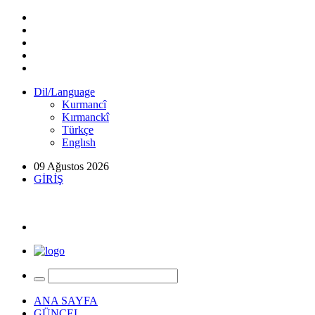
Dil/Language
Kurmancî
Kırmanckî
Türkçe
Englısh
09 Ağustos 2026
GİRİŞ
ANA SAYFA
GÜNCEL