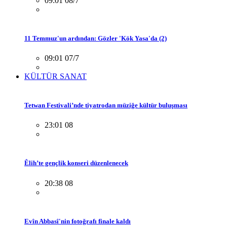
09:01 08/7
11 Temmuz'un ardından: Gözler 'Kök Yasa'da (2)
09:01 07/7
KÜLTÜR SANAT
Tetwan Festivali’nde tiyatrodan müziğe kültür buluşması
23:01 08
Êlih’te gençlik konseri düzenlenecek
20:38 08
Evîn Abbasî'nin fotoğrafı finale kaldı