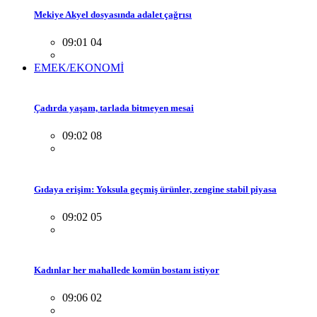
Mekiye Akyel dosyasında adalet çağrısı
09:01 04
EMEK/EKONOMİ
Çadırda yaşam, tarlada bitmeyen mesai
09:02 08
Gıdaya erişim: Yoksula geçmiş ürünler, zengine stabil piyasa
09:02 05
Kadınlar her mahallede komün bostanı istiyor
09:06 02