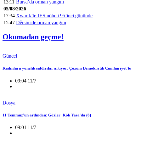
13:11
Bursa’da orman yangını
05/08/2026
17:34
Xwarik’te JES nöbeti 95’inci gününde
15:47
Dêrsim'de orman yangını
Okumadan geçme!
Güncel
Kadınlara yönelik saldırılar artıyor: Çözüm Demokratik Cumhuriyet'te
09:04 11/7
Dosya
11 Temmuz'un ardından: Gözler 'Kök Yasa'da (6)
09:01 11/7