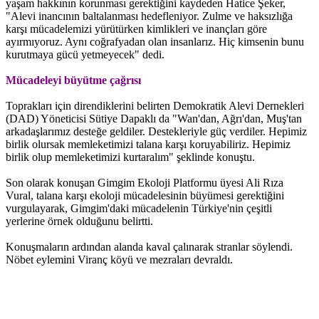
yaşam hakkının korunması gerektiğini kaydeden Hatice Şeker,
"Alevi inancının baltalanması hedefleniyor. Zulme ve haksızlığa
karşı mücadelemizi yürütürken kimlikleri ve inançları göre
ayırmıyoruz. Aynı coğrafyadan olan insanlarız. Hiç kimsenin bunu
kurutmaya gücü yetmeyecek" dedi.
Mücadeleyi büyütme çağrısı
Toprakları için direndiklerini belirten Demokratik Alevi Dernekleri
(DAD) Yöneticisi Sütiye Dapaklı da "Wan'dan, Ağrı'dan, Muş'tan
arkadaşlarımız desteğe geldiler. Destekleriyle güç verdiler. Hepimiz
birlik olursak memleketimizi talana karşı koruyabiliriz. Hepimiz
birlik olup memleketimizi kurtaralım" şeklinde konuştu.
Son olarak konuşan Gimgim Ekoloji Platformu üyesi Ali Rıza
Vural, talana karşı ekoloji mücadelesinin büyümesi gerektiğini
vurgulayarak, Gimgim'daki mücadelenin Türkiye'nin çeşitli
yerlerine örnek olduğunu belirtti.
Konuşmaların ardından alanda kaval çalınarak stranlar söylendi.
Nöbet eylemini Viranç köyü ve mezraları devraldı.