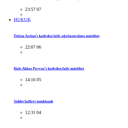
23:57 07
HUKUK
Özlem Arslan’ı katleden faile ağırlaştırılmış müebbet
22:07 06
Hale Akbaş Poyraz’ı katleden faile müebbet
14:16 05
Şiddet failleri tutuklandı
12:31 04