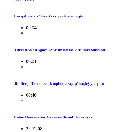
Barış Anneleri 'Kök Yasa'ya dair konuştu
09:04
Türkan Aslan Ağaç: Tarafsız izleme kurulları oluşmalı
09:01
Jin Dergi 'Demokratik toplum arayışı' başlığıyla çıktı
08:40
Rabin Hamlesi Sûr, Peyas ve Bismil’de sürüyor
22:55 08