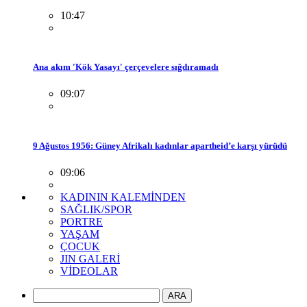
10:47
Ana akım 'Kök Yasayı' çerçevelere sığdıramadı
09:07
9 Ağustos 1956: Güney Afrikalı kadınlar apartheid’e karşı yürüdü
09:06
KADININ KALEMİNDEN
SAĞLIK/SPOR
PORTRE
YAŞAM
ÇOCUK
JIN GALERİ
VİDEOLAR
ARA