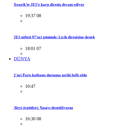
Xwarik’te JES’e karşı direniş devam ediyor
19:37 08
JES nöbeti 97’nci gününde: Licik direnişine destek
18:01 07
DÜNYA
2'nci Paris katliamı duruşma tarihi belli oldu
10:47
Alevi örgütleri: Yasayı destekliyoruz
16:30 08