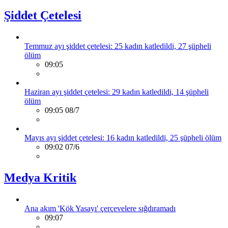
Şiddet Çetelesi
Temmuz ayı şiddet çetelesi: 25 kadın katledildi, 27 şüpheli
ölüm
09:05
Haziran ayı şiddet çetelesi: 29 kadın katledildi, 14 şüpheli
ölüm
09:05 08/7
Mayıs ayı şiddet çetelesi: 16 kadın katledildi, 25 şüpheli ölüm
09:02 07/6
Medya Kritik
Ana akım 'Kök Yasayı' çerçevelere sığdıramadı
09:07