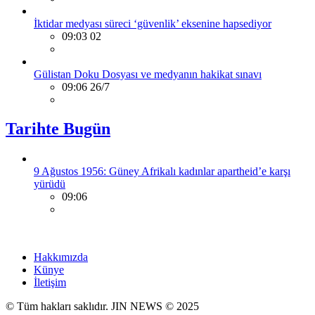
İktidar medyası süreci ‘güvenlik’ eksenine hapsediyor
09:03 02
Gülistan Doku Dosyası ve medyanın hakikat sınavı
09:06 26/7
Tarihte Bugün
9 Ağustos 1956: Güney Afrikalı kadınlar apartheid’e karşı
yürüdü
09:06
Hakkımızda
Künye
İletişim
© Tüm hakları saklıdır. JIN NEWS © 2025