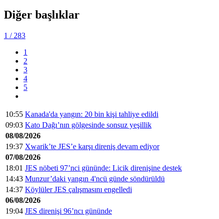
Diğer başlıklar
1
/ 283
1
2
3
4
5
10:55
Kanada'da yangın: 20 bin kişi tahliye edildi
09:03
Kato Dağı’nın gölgesinde sonsuz yeşillik
08/08/2026
19:37
Xwarik’te JES’e karşı direniş devam ediyor
07/08/2026
18:01
JES nöbeti 97’nci gününde: Licik direnişine destek
14:43
Munzur’daki yangın 4'ncü günde söndürüldü
14:37
Köylüler JES çalışmasını engelledi
06/08/2026
19:04
JES direnişi 96’ncı gününde