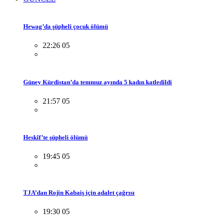
Hewag’da şüpheli çocuk ölümü
22:26 05
Güney Kürdistan’da temmuz ayında 5 kadın katledildi
21:57 05
Heskîf’te şüpheli ölümü
19:45 05
TJA’dan Rojin Kabaiş için adalet çağrısı
19:30 05