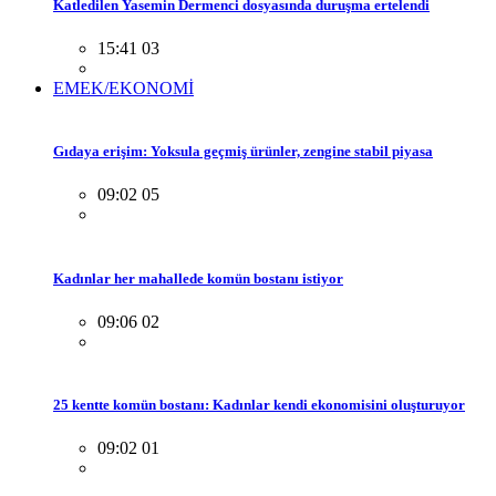
Katledilen Yasemin Dermenci dosyasında duruşma ertelendi
15:41 03
EMEK/EKONOMİ
Gıdaya erişim: Yoksula geçmiş ürünler, zengine stabil piyasa
09:02 05
Kadınlar her mahallede komün bostanı istiyor
09:06 02
25 kentte komün bostanı: Kadınlar kendi ekonomisini oluşturuyor
09:02 01