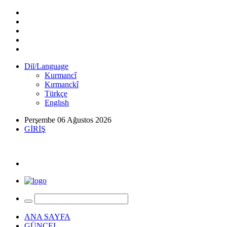
Dil/Language
Kurmancî
Kırmanckî
Türkçe
Englısh
Perşembe 06 Ağustos 2026
GİRİŞ
ANA SAYFA
GÜNCEL