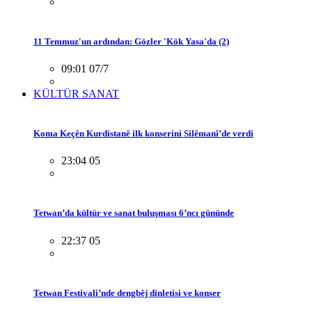
11 Temmuz'un ardından: Gözler 'Kök Yasa'da (2)
09:01 07/7
KÜLTÜR SANAT
Koma Keçên Kurdistanê ilk konserini Silêmanî’de verdi
23:04 05
Tetwan’da kültür ve sanat buluşması 6’ncı gününde
22:37 05
Tetwan Festivali’nde dengbêj dinletisi ve konser