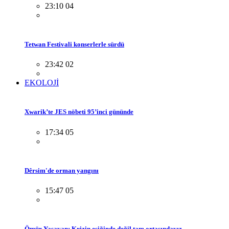
23:10 04
Tetwan Festivali konserlerle sürdü
23:42 02
EKOLOJİ
Xwarik’te JES nöbeti 95’inci gününde
17:34 05
Dêrsim'de orman yangını
15:47 05
Ömür Yaşayan: Krizin eşiğinde değil tam ortasındayız