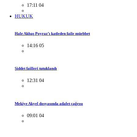
17:11 04
HUKUK
Hale Akbaş Poyraz’ı katleden faile müebbet
14:16 05
Şiddet failleri tutuklandı
12:31 04
Mekiye Akyel dosyasında adalet çağrısı
09:01 04