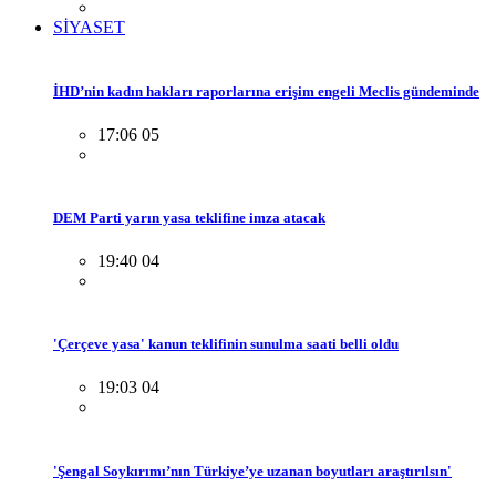
SİYASET
İHD’nin kadın hakları raporlarına erişim engeli Meclis gündeminde
17:06 05
DEM Parti yarın yasa teklifine imza atacak
19:40 04
'Çerçeve yasa' kanun teklifinin sunulma saati belli oldu
19:03 04
'Şengal Soykırımı’nın Türkiye’ye uzanan boyutları araştırılsın'