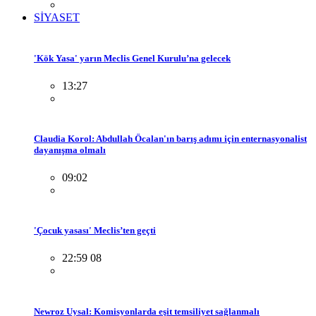
SİYASET
'Kök Yasa' yarın Meclis Genel Kurulu’na gelecek
13:27
Claudia Korol: Abdullah Öcalan'ın barış adımı için enternasyonalist
dayanışma olmalı
09:02
'Çocuk yasası' Meclis’ten geçti
22:59 08
Newroz Uysal: Komisyonlarda eşit temsiliyet sağlanmalı