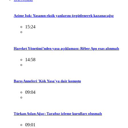
Azime Işık: Yasanın eksik yanlarını örgütlenerek kazanacağız
15:24
Hareket Yönetimi’nden yasa açıklaması: Rêber Apo esas alınmalı
14:58
Barış Anneleri 'Kök Yasa'ya dair konuştu
09:04
Türkan Aslan Ağaç: Tarafsız izleme kurulları oluşmalı
09:01