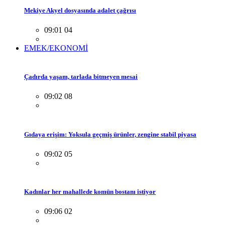
Mekiye Akyel dosyasında adalet çağrısı
09:01 04
EMEK/EKONOMİ
Çadırda yaşam, tarlada bitmeyen mesai
09:02 08
Gıdaya erişim: Yoksula geçmiş ürünler, zengine stabil piyasa
09:02 05
Kadınlar her mahallede komün bostanı istiyor
09:06 02