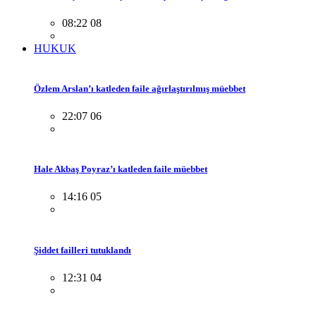
08:22 08
HUKUK
Özlem Arslan’ı katleden faile ağırlaştırılmış müebbet
22:07 06
Hale Akbaş Poyraz’ı katleden faile müebbet
14:16 05
Şiddet failleri tutuklandı
12:31 04