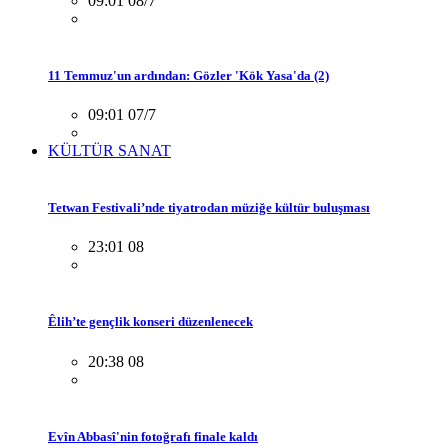
09:01 08/7
11 Temmuz'un ardından: Gözler 'Kök Yasa'da (2)
09:01 07/7
KÜLTÜR SANAT
Tetwan Festivali’nde tiyatrodan müziğe kültür buluşması
23:01 08
Êlih’te gençlik konseri düzenlenecek
20:38 08
Evîn Abbasî'nin fotoğrafı finale kaldı