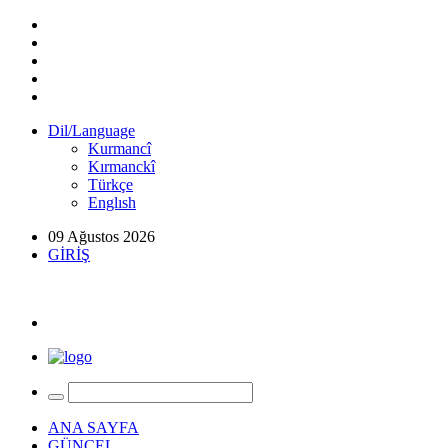
Dil/Language
Kurmancî
Kırmanckî
Türkçe
Englısh
09 Ağustos 2026
GİRİŞ
ANA SAYFA
GÜNCEL