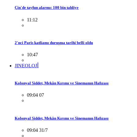
Çin'de tayfun alarmı: 100 bin tahliye
11:12
2'nci Paris katliamı duruşma tarihi belli oldu
10:47
JINEOLOJÎ
Kolonyal Şiddet, Mekân Kırımı ve Sinemanın Hafızası
09:04 07
Kolonyal Şiddet, Mekân Kırımı ve Sinemanın Hafızası
09:04 31/7