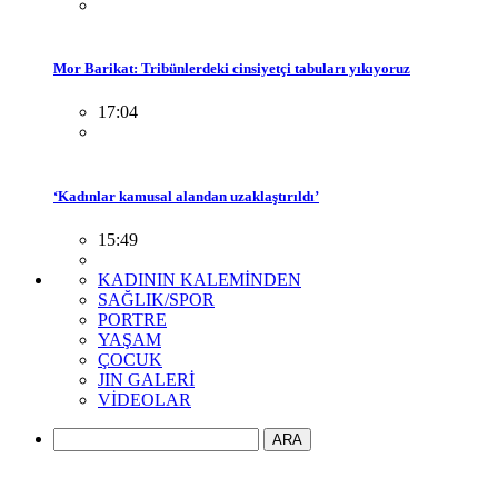
Mor Barikat: Tribünlerdeki cinsiyetçi tabuları yıkıyoruz
17:04
‘Kadınlar kamusal alandan uzaklaştırıldı’
15:49
KADININ KALEMİNDEN
SAĞLIK/SPOR
PORTRE
YAŞAM
ÇOCUK
JIN GALERİ
VİDEOLAR
ARA