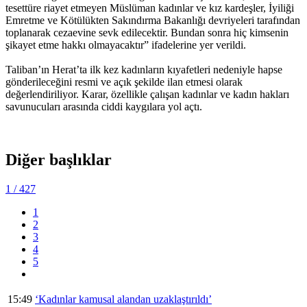
tesettüre riayet etmeyen Müslüman kadınlar ve kız kardeşler, İyiliği
Emretme ve Kötülükten Sakındırma Bakanlığı devriyeleri tarafından
toplanarak cezaevine sevk edilecektir. Bundan sonra hiç kimsenin
şikayet etme hakkı olmayacaktır” ifadelerine yer verildi.
Taliban’ın Herat’ta ilk kez kadınların kıyafetleri nedeniyle hapse
gönderileceğini resmi ve açık şekilde ilan etmesi olarak
değerlendiriliyor. Karar, özellikle çalışan kadınlar ve kadın hakları
savunucuları arasında ciddi kaygılara yol açtı.
Diğer başlıklar
1
/ 427
1
2
3
4
5
15:49
‘Kadınlar kamusal alandan uzaklaştırıldı’