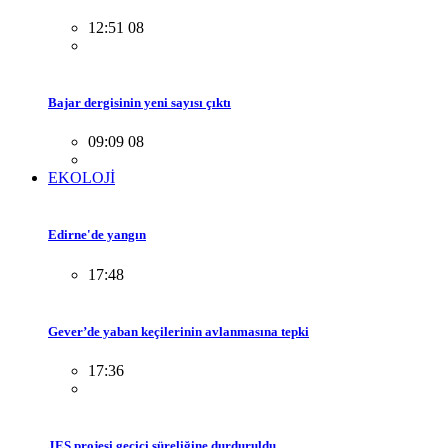
12:51 08
Bajar dergisinin yeni sayısı çıktı
09:09 08
EKOLOJİ
Edirne'de yangın
17:48
Gever’de yaban keçilerinin avlanmasına tepki
17:36
JES projesi geçici süreliğine durduruldu