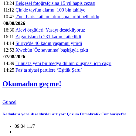
13:24
Belgesel fotoğrafçısına 15 yıl hapis cezası
11:12
Çin'de tayfun alarmı: 100 bin tahliye
10:47
2'nci Paris katliamı duruşma tarihi belli oldu
08/08/2026
16:30
Alevi örgütleri: Yasayı destekliyoruz
16:11
Afganistan'da 231 kadın katledildi
14:14
Suriye'de 46 kadın yaşamını yitirdi
12:53
Xwebûn 'Öz savunma' başlığıyla çıktı
07/08/2026
14:39
Tunus'ta yeni bir medya dilinin oluşması için çağrı
14:25
Fas’ta siyasi partilere ‘Eşitlik Şartı’
Okumadan geçme!
Güncel
Kadınlara yönelik saldırılar artıyor: Çözüm Demokratik Cumhuriyet'te
09:04 11/7