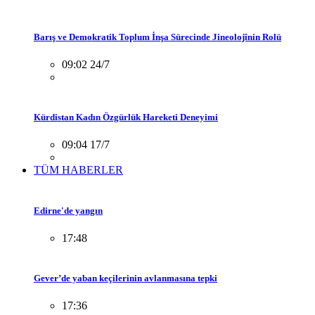
Barış ve Demokratik Toplum İnşa Sürecinde Jineolojînin Rolü
09:02 24/7
Kürdistan Kadın Özgürlük Hareketi Deneyimi
09:04 17/7
TÜM HABERLER
Edirne'de yangın
17:48
Gever’de yaban keçilerinin avlanmasına tepki
17:36