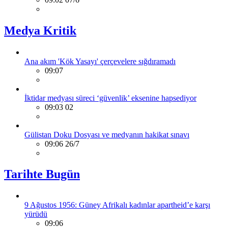
Medya Kritik
Ana akım 'Kök Yasayı' çerçevelere sığdıramadı
09:07
İktidar medyası süreci ‘güvenlik’ eksenine hapsediyor
09:03 02
Gülistan Doku Dosyası ve medyanın hakikat sınavı
09:06 26/7
Tarihte Bugün
9 Ağustos 1956: Güney Afrikalı kadınlar apartheid’e karşı
yürüdü
09:06