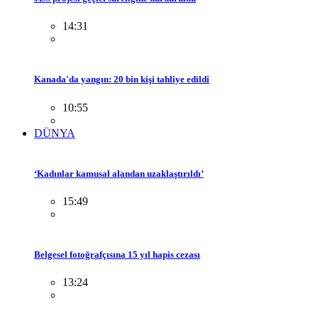
14:31
Kanada'da yangın: 20 bin kişi tahliye edildi
10:55
DÜNYA
‘Kadınlar kamusal alandan uzaklaştırıldı’
15:49
Belgesel fotoğrafçısına 15 yıl hapis cezası
13:24