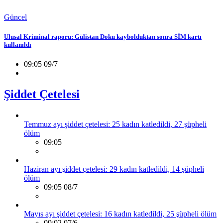
Güncel
Ulusal Kriminal raporu: Gülistan Doku kaybolduktan sonra SİM kartı
kullanıldı
09:05 09/7
Şiddet Çetelesi
Temmuz ayı şiddet çetelesi: 25 kadın katledildi, 27 şüpheli
ölüm
09:05
Haziran ayı şiddet çetelesi: 29 kadın katledildi, 14 şüpheli
ölüm
09:05 08/7
Mayıs ayı şiddet çetelesi: 16 kadın katledildi, 25 şüpheli ölüm
09:02 07/6