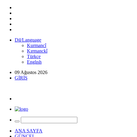
Dil/Language
Kurmancî
Kırmanckî
Türkçe
Englısh
09 Ağustos 2026
GİRİŞ
ANA SAYFA
GÜNCEL