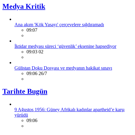
Medya Kritik
Ana akım 'Kök Yasayı' çerçevelere sığdıramadı
09:07
İktidar medyası süreci ‘güvenlik’ eksenine hapsediyor
09:03 02
Gülistan Doku Dosyası ve medyanın hakikat sınavı
09:06 26/7
Tarihte Bugün
9 Ağustos 1956: Güney Afrikalı kadınlar apartheid’e karşı
yürüdü
09:06