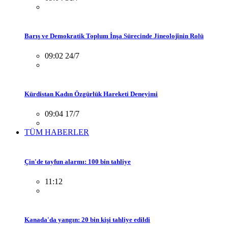
Barış ve Demokratik Toplum İnşa Sürecinde Jineolojînin Rolü
09:02 24/7
Kürdistan Kadın Özgürlük Hareketi Deneyimi
09:04 17/7
TÜM HABERLER
Çin'de tayfun alarmı: 100 bin tahliye
11:12
Kanada'da yangın: 20 bin kişi tahliye edildi