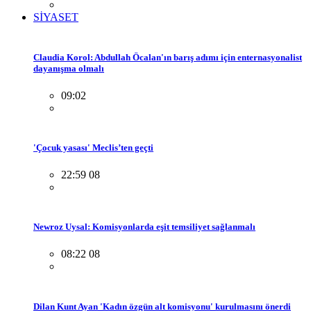
SİYASET
Claudia Korol: Abdullah Öcalan'ın barış adımı için enternasyonalist
dayanışma olmalı
09:02
'Çocuk yasası' Meclis’ten geçti
22:59 08
Newroz Uysal: Komisyonlarda eşit temsiliyet sağlanmalı
08:22 08
Dilan Kunt Ayan 'Kadın özgün alt komisyonu' kurulmasını önerdi