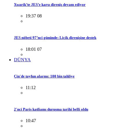
Xwarik’te JES’e karşı direniş devam ediyor
19:37 08
JES nöbeti 97’nci gününde: Licik direnişine destek
18:01 07
DÜNYA
Çin'de tayfun alarmı: 100 bin tahliye
11:12
2'nci Paris katliamı duruşma tarihi belli oldu
10:47