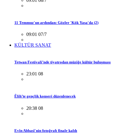
09:01 08/7
11 Temmuz'un ardından: Gözler 'Kök Yasa'da (2)
09:01 07/7
KÜLTÜR SANAT
Tetwan Festivali’nde tiyatrodan müziğe kültür buluşması
23:01 08
Êlih’te gençlik konseri düzenlenecek
20:38 08
Evîn Abbasî'nin fotoğrafı finale kaldı