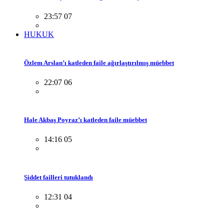
23:57 07
HUKUK
Özlem Arslan’ı katleden faile ağırlaştırılmış müebbet
22:07 06
Hale Akbaş Poyraz’ı katleden faile müebbet
14:16 05
Şiddet failleri tutuklandı
12:31 04