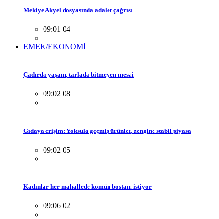
Mekiye Akyel dosyasında adalet çağrısı
09:01 04
EMEK/EKONOMİ
Çadırda yaşam, tarlada bitmeyen mesai
09:02 08
Gıdaya erişim: Yoksula geçmiş ürünler, zengine stabil piyasa
09:02 05
Kadınlar her mahallede komün bostanı istiyor
09:06 02