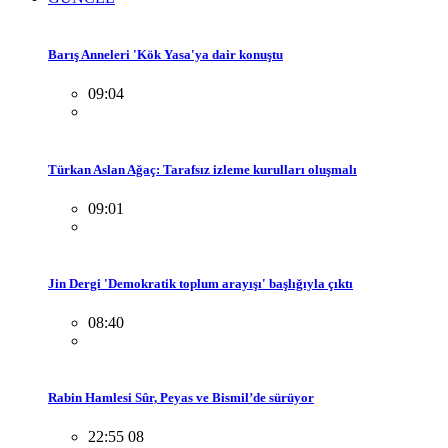
Barış Anneleri 'Kök Yasa'ya dair konuştu
09:04
Türkan Aslan Ağaç: Tarafsız izleme kurulları oluşmalı
09:01
Jin Dergi 'Demokratik toplum arayışı' başlığıyla çıktı
08:40
Rabin Hamlesi Sûr, Peyas ve Bismil’de sürüyor
22:55 08