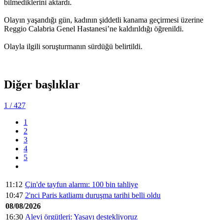
bilmediklerini aktardı.
Olayın yaşandığı gün, kadının şiddetli kanama geçirmesi üzerine
Reggio Calabria Genel Hastanesi’ne kaldırıldığı öğrenildi.
Olayla ilgili soruşturmanın sürdüğü belirtildi.
Diğer başlıklar
1
/ 427
1
2
3
4
5
11:12
Çin'de tayfun alarmı: 100 bin tahliye
10:47
2'nci Paris katliamı duruşma tarihi belli oldu
08/08/2026
16:30
Alevi örgütleri: Yasayı destekliyoruz