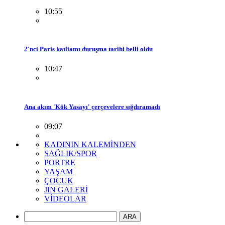
10:55
2'nci Paris katliamı duruşma tarihi belli oldu
10:47
Ana akım 'Kök Yasayı' çerçevelere sığdıramadı
09:07
KADININ KALEMİNDEN
SAĞLIK/SPOR
PORTRE
YAŞAM
ÇOCUK
JIN GALERİ
VİDEOLAR
ARA