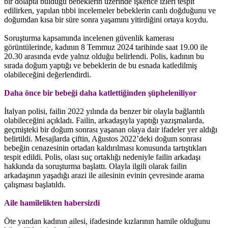
bir dolapta bulduğu bebeklerin üzerinde işkence izleri tespit
edilirken, yapılan tıbbi incelemeler bebeklerin canlı doğduğunu ve
doğumdan kısa bir süre sonra yaşamını yitirdiğini ortaya koydu.
Soruşturma kapsamında incelenen güvenlik kamerası
görüntülerinde, kadının 8 Temmuz 2024 tarihinde saat 19.00 ile
20.30 arasında evde yalnız olduğu belirlendi. Polis, kadının bu
sırada doğum yaptığı ve bebeklerin de bu esnada katledilmiş
olabileceğini değerlendirdi.
Daha önce bir bebeği daha katlettiğinden şüpheleniliyor
İtalyan polisi, failin 2022 yılında da benzer bir olayla bağlantılı
olabileceğini açıkladı. Failin, arkadaşıyla yaptığı yazışmalarda,
geçmişteki bir doğum sonrası yaşanan olaya dair ifadeler yer aldığı
belirtildi. Mesajlarda çiftin, Ağustos 2022’deki doğum sonrası
bebeğin cenazesinin ortadan kaldırılması konusunda tartıştıkları
tespit edildi. Polis, olası suç ortaklığı nedeniyle failin arkadaşı
hakkında da soruşturma başlattı. Olayla ilgili olarak failin
arkadaşının yaşadığı arazi ile ailesinin evinin çevresinde arama
çalışması başlatıldı.
Aile hamilelikten habersizdi
Öte yandan kadının ailesi, ifadesinde kızlarının hamile olduğunu