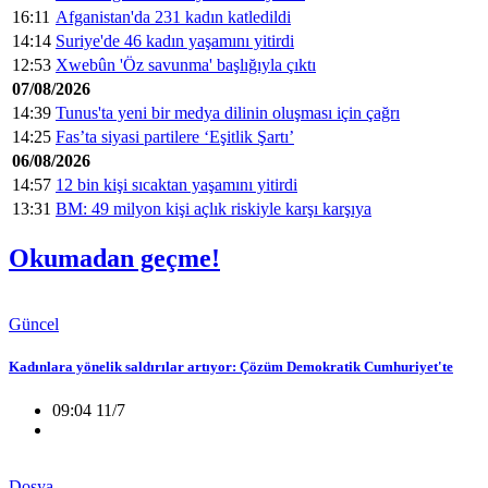
16:11
Afganistan'da 231 kadın katledildi
14:14
Suriye'de 46 kadın yaşamını yitirdi
12:53
Xwebûn 'Öz savunma' başlığıyla çıktı
07/08/2026
14:39
Tunus'ta yeni bir medya dilinin oluşması için çağrı
14:25
Fas’ta siyasi partilere ‘Eşitlik Şartı’
06/08/2026
14:57
12 bin kişi sıcaktan yaşamını yitirdi
13:31
BM: 49 milyon kişi açlık riskiyle karşı karşıya
Okumadan geçme!
Güncel
Kadınlara yönelik saldırılar artıyor: Çözüm Demokratik Cumhuriyet'te
09:04 11/7
Dosya