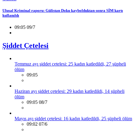
Ulusal Kriminal raporu: Gülistan Doku kaybolduktan sonra SİM kartı
kullanıldı
09:05 09/7
Şiddet Çetelesi
Temmuz ayı şiddet çetelesi: 25 kadın katledildi, 27 şüpheli
ölüm
09:05
Haziran ayı şiddet çetelesi: 29 kadın katledildi, 14 şüpheli
ölüm
09:05 08/7
Mayıs ayı şiddet çetelesi: 16 kadın katledildi, 25 şüpheli ölüm
09:02 07/6