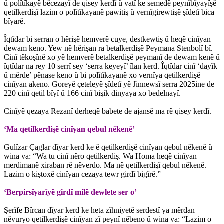
û polîtîkayê bêcezayî de qisey kerdî û vatî ke semedê peynîbîyayîşê
qetilkerdişî lazim o polîtîkayanê pawitiş û vernîgirewtişê şîdetî bica
bîyarê.
Îqtîdar bi serran o hêrişê hemverê cuye, destkewtiş û heqê cinîyan
dewam keno. Yew nê hêrişan ra betalkerdişê Peymana Stenbolî bî.
Cinî têkoşînê xo yê hemverê betalkerdişê peymanî de dewam kenê û
îqtîdar na rey 10 serrî sey ‘serra keyeyî’ îlan kerd. Îqtîdar cinî ‘dayîk
û mêrde’ pênase keno û bi polîtîkayanê xo vernîya qetilkerdişê
cinîyan akeno. Goreyê çeteleyê şîdetî yê Jinnewsî serra 2025ine de
220 cinî qetil bîyî û 166 cinî bişik dinyaya xo bedelnayî.
Cinîyê qezaya Rezanî derheqê babete de ajansê ma rê qisey kerdî.
‘Ma qetilkerdişê cinîyan qebul nêkenê’
Gulîzar Çaglar dîyar kerd ke ê qetilkerdişê cinîyan qebul nêkenê û
wina va: “Wa tu cinî nêro qetilkerdiş. Wa Homa heqê cinîyan
merdimanê xiraban rê nêverdo. Ma nê qetilkerdişî qebul nêkenê.
Lazim o kiştoxê cinîyan cezaya tewr girdî bigîrê.”
‘Berpirsîyarîyê girdî milê dewlete ser o’
Şerîfe Bîrcan dîyar kerd ke heta zîhniyetê serdestî ya mêrdan
nêvuryo qetilkerdişê cinîyan zî peynî nêbeno û wina va: “Lazim o