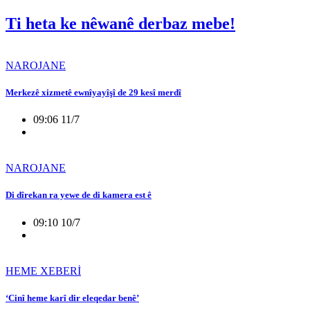
Ti heta ke nêwanê derbaz mebe!
NAROJANE
Merkezê xizmetê ewnîyayîşî de 29 kesî merdî
09:06 11/7
NAROJANE
Di dîrekan ra yewe de di kamera est ê
09:10 10/7
HEME XEBERİ
‘Cinî heme karî dir eleqedar benê’