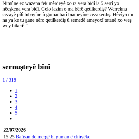
Nimûne ez wazena fek mêrdeyê xo ra vera bidî la 5 serrî yo
nêeşkena vera bidî. Gelo lazim o ma bêrê qetilkerdiş? Werrekna
cezayê pîlî bibayîne û gumanbarî biameyîne cezakerdiş. Hêvîya mi
na ya ke tu gane nêro qetilkerdiş û semedê ameyoxî tutanê xo weş
wey bikerê.”
sernuşteyê bînî
1
/ 318
1
2
3
4
5
22/07/2026
15:25
Balîsan de mergê bi guman ê cinîyêke