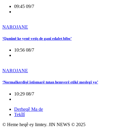
09:45 09/7
NAROJANE
‘Qanûnê ke yenê vetiş de ganî edalet bibo’
10:56 08/7
NAROJANE
‘Normalkerdişê îstîsmarê tutan hemverê etîkê meslegî yo’
10:29 08/7
Derheqê Ma de
Tekîlî
© Heme heqê ey limtey. JIN NEWS © 2025