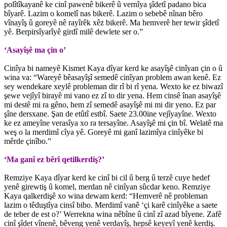
polîtîkayanê ke cinî pawenê bikerê û vernîya şîdetî padano bica
bîyarê. Lazim o komelî nas bikerê. Lazim o sebebê nînan bêro
vînayîş û goreyê nê rayîrêk xêz bikerê. Ma hemverê her tewir şîdetî
yê. Berpirsîyarîyê girdî milê dewlete ser o.”
‘Asayîşê ma çin o’
Cinîya bi nameyê Kismet Kaya dîyar kerd ke asayîşê cinîyan çin o û
wina va: “Wareyê bêasayîşî semedê cinîyan problem awan kenê. Ez
sey wendekare xeylê probleman dir rî bi rî yena. Wexto ke ez biwazî
şewe vejîyî birayê mi vano ez zî to dir yena. Hem cinsê înan asayîşê
mi destê mi ra gêno, hem zî semedê asayîşê mi mi dir yeno. Ez par
şîne dersxane. Şan de etûtî estbî. Saete 23.00ine vejîyayîne. Wexto
ke ez ameyîne verasîya xo ra tersayîne. Asayîşê mi çin bî. Welatê ma
weş o la merdimî cîya yê. Goreyê mi ganî lazimîya cinîyêke bi
mêrde çinîbo.”
‘Ma ganî ez bêrî qetilkerdiş?’
Remziye Kaya dîyar kerd ke cinî bi cil û berg û terzê cuye hedef
yenê girewtiş û komel, merdan nê cinîyan sûcdar keno. Remziye
Kaya qalkerdişê xo wina dewam kerd: “Hemverê nê probleman
lazim o têduştîya cinsî bibo. Merdimî vanê ‘çi karê cinîyêke a saete
de teber de est o?’ Werrekna wina nêbîne û cinî zî azad bîyene. Zafê
cinî şîdet vînenê, bêveng yenê verdayîş, hepsê keyeyî yenê kerdiş.