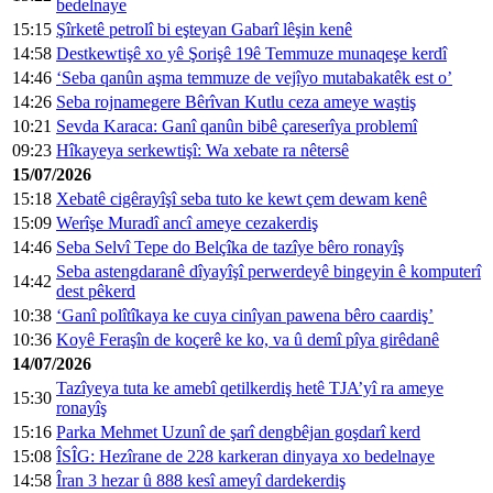
bedelnaye
15:15
Şîrketê petrolî bi eşteyan Gabarî lêşin kenê
14:58
Destkewtişê xo yê Şorişê 19ê Temmuze munaqeşe kerdî
14:46
‘Seba qanûn aşma temmuze de vejîyo mutabakatêk est o’
14:26
Seba rojnamegere Bêrîvan Kutlu ceza ameye waştiş
10:21
Sevda Karaca: Ganî qanûn bibê çareserîya problemî
09:23
Hîkayeya serkewtişî: Wa xebate ra nêtersê
15/07/2026
15:18
Xebatê cigêrayîşî seba tuto ke kewt çem dewam kenê
15:09
Werîşe Muradî ancî ameye cezakerdiş
14:46
Seba Selvî Tepe do Belçîka de tazîye bêro ronayîş
Seba astengdaranê dîyayîşî perwerdeyê bingeyin ê komputerî
14:42
dest pêkerd
10:38
‘Ganî polîtîkaya ke cuya cinîyan pawena bêro caardiş’
10:36
Koyê Feraşîn de koçerê ke ko, va û demî pîya girêdanê
14/07/2026
Tazîyeya tuta ke amebî qetilkerdiş hetê TJA’yî ra ameye
15:30
ronayîş
15:16
Parka Mehmet Uzunî de şarî dengbêjan goşdarî kerd
15:08
ÎSÎG: Hezîrane de 228 karkeran dinyaya xo bedelnaye
14:58
Îran 3 hezar û 888 kesî ameyî dardekerdiş