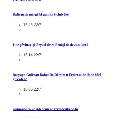
Balîsan de mergê bi guman ê cinîyêke
15:25 22/7
1ine pêvînayîşê Peyasî dewa Fenûşî de dewam kerd
15:14 22/7
Dosyaya Gulistan Doku: Do Dêrsim û Erzirom de îfade bêrê
girewtene
15:06 22/7
Gumanbaro ke şîdet cinî rê kerd destbend bi