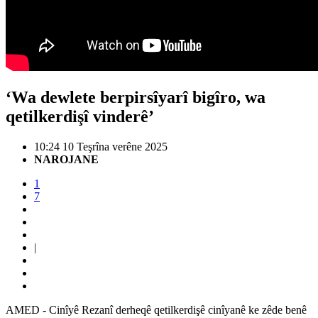
‘Wa dewlete berpirsîyarî bigîro, wa
qetilkerdişî vinderê’
10:24 10 Teşrîna verêne 2025
NAROJANE
1
7
|
AMED - Cinîyê Rezanî derheqê qetilkerdişê cinîyanê ke zêde benê