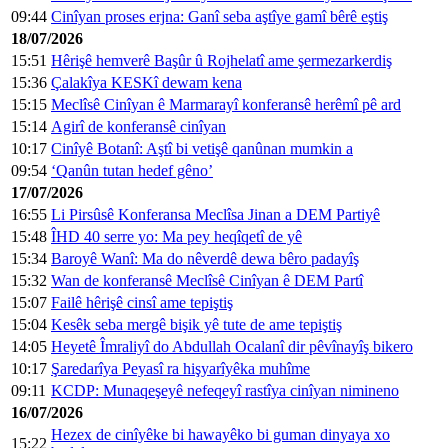
09:44
Cinîyan proses erjna: Ganî seba aştîye gamî bêrê eştiş
18/07/2026
15:51
Hêrişê hemverê Başûr û Rojhelatî ame şermezarkerdiş
15:36
Çalakîya KESKî dewam kena
15:15
Meclîsê Cinîyan ê Marmarayî konferansê herêmî pê ard
15:14
Agirî de konferansê cinîyan
10:17
Cinîyê Botanî: Aştî bi vetişê qanûnan mumkin a
09:54
‘Qanûn tutan hedef gêno’
17/07/2026
16:55
Li Pirsûsê Konferansa Meclîsa Jinan a DEM Partiyê
15:48
ÎHD 40 serre yo: Ma pey heqîqetî de yê
15:34
Baroyê Wanî: Ma do nêverdê dewa bêro padayîş
15:32
Wan de konferansê Meclîsê Cinîyan ê DEM Partî
15:07
Failê hêrişê cinsî ame tepiştiş
15:04
Kesêk seba mergê bişik yê tute de ame tepiştiş
14:05
Heyetê Îmraliyî do Abdullah Ocalanî dir pêvînayîş bikero
10:17
Şaredarîya Peyasî ra hişyarîyêka muhîme
09:11
KCDP: Munaqeşeyê nefeqeyî rastîya cinîyan nimineno
16/07/2026
Hezex de cinîyêke bi hawayêko bi guman dinyaya xo
15:22