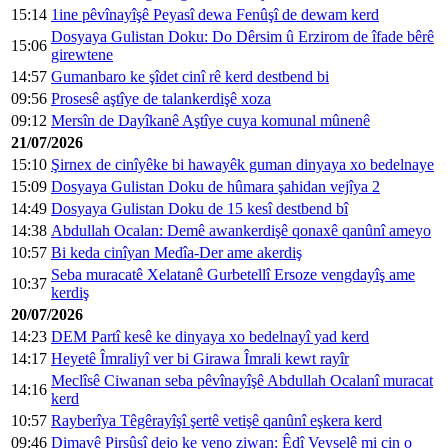
15:14
1ine pêvînayîşê Peyasî dewa Fenûşî de dewam kerd
Dosyaya Gulistan Doku: Do Dêrsim û Erzirom de îfade bêrê
15:06
girewtene
14:57
Gumanbaro ke şîdet cinî rê kerd destbend bi
09:56
Prosesê aştîye de talankerdişê xoza
09:12
Mersîn de Dayîkanê Aştîye cuya komunal mûnenê
21/07/2026
15:10
Şirnex de cinîyêke bi hawayêk guman dinyaya xo bedelnaye
15:09
Dosyaya Gulistan Doku de hûmara şahidan vejîya 2
14:49
Dosyaya Gulistan Doku de 15 kesî destbend bî
14:38
Abdullah Ocalan: Demê awankerdişê qonaxê qanûnî ameyo
10:57
Bi keda cinîyan Medîa-Der ame akerdiş
Seba muracatê Xelatanê Gurbetellî Ersoze vengdayîş ame
10:37
kerdiş
20/07/2026
14:23
DEM Partî kesê ke dinyaya xo bedelnayî yad kerd
14:17
Heyetê Îmraliyî ver bi Girawa Îmrali kewt rayîr
Meclîsê Ciwanan seba pêvînayîşê Abdullah Ocalanî muracat
14:16
kerd
10:57
Rayberîya Têgêrayîşî şertê vetişê qanûnî eşkera kerd
09:46
Dimayê Pirsûsî dejo ke yeno ziwan: Êdî Veyselê mi çin o