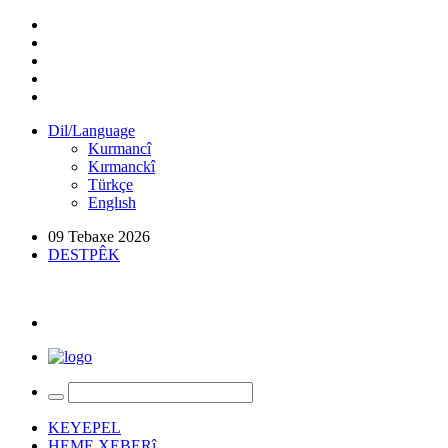
Dil/Language
Kurmancî
Kırmanckî
Türkçe
Englısh
09 Tebaxe 2026
DESTPÊK
KEYEPEL
HEME XEBERî