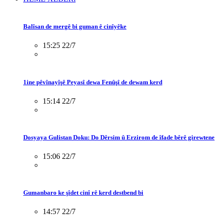
Balîsan de mergê bi guman ê cinîyêke
15:25 22/7
1ine pêvînayîşê Peyasî dewa Fenûşî de dewam kerd
15:14 22/7
Dosyaya Gulistan Doku: Do Dêrsim û Erzirom de îfade bêrê girewtene
15:06 22/7
Gumanbaro ke şîdet cinî rê kerd destbend bi
14:57 22/7