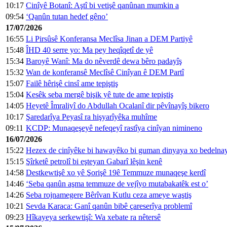
10:17
Cinîyê Botanî: Aştî bi vetişê qanûnan mumkin a
09:54
‘Qanûn tutan hedef gêno’
17/07/2026
16:55
Li Pirsûsê Konferansa Meclîsa Jinan a DEM Partiyê
15:48
ÎHD 40 serre yo: Ma pey heqîqetî de yê
15:34
Baroyê Wanî: Ma do nêverdê dewa bêro padayîş
15:32
Wan de konferansê Meclîsê Cinîyan ê DEM Partî
15:07
Failê hêrişê cinsî ame tepiştiş
15:04
Kesêk seba mergê bişik yê tute de ame tepiştiş
14:05
Heyetê Îmraliyî do Abdullah Ocalanî dir pêvînayîş bikero
10:17
Şaredarîya Peyasî ra hişyarîyêka muhîme
09:11
KCDP: Munaqeşeyê nefeqeyî rastîya cinîyan nimineno
16/07/2026
15:22
Hezex de cinîyêke bi hawayêko bi guman dinyaya xo bedelna
15:15
Şîrketê petrolî bi eşteyan Gabarî lêşin kenê
14:58
Destkewtişê xo yê Şorişê 19ê Temmuze munaqeşe kerdî
14:46
‘Seba qanûn aşma temmuze de vejîyo mutabakatêk est o’
14:26
Seba rojnamegere Bêrîvan Kutlu ceza ameye waştiş
10:21
Sevda Karaca: Ganî qanûn bibê çareserîya problemî
09:23
Hîkayeya serkewtişî: Wa xebate ra nêtersê