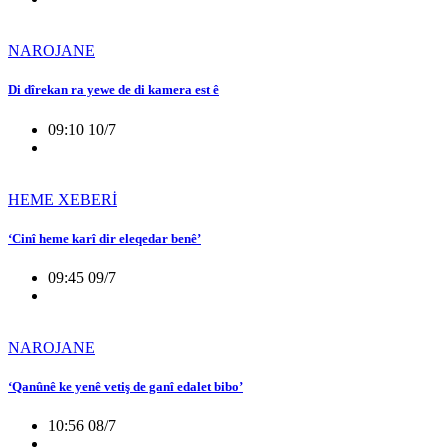
NAROJANE
Di dîrekan ra yewe de di kamera est ê
09:10 10/7
HEME XEBERİ
‘Cinî heme karî dir eleqedar benê’
09:45 09/7
NAROJANE
‘Qanûnê ke yenê vetiş de ganî edalet bibo’
10:56 08/7