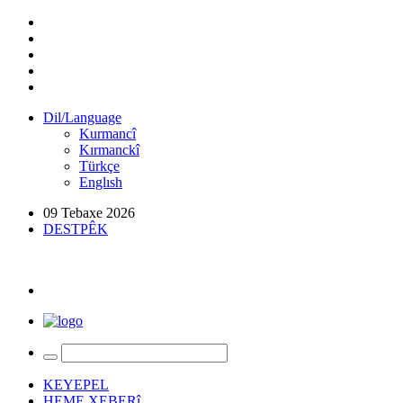
Dil/Language
Kurmancî
Kırmanckî
Türkçe
Englısh
09 Tebaxe 2026
DESTPÊK
KEYEPEL
HEME XEBERî