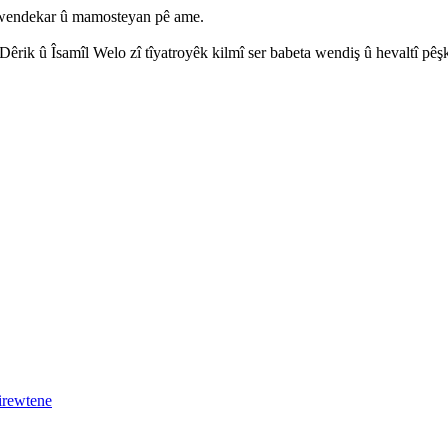
n wendekar û mamosteyan pê ame.
rik û Îsamîl Welo zî tîyatroyêk kilmî ser babeta wendiş û hevaltî pêş
irewtene