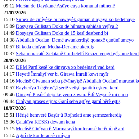
09:12
Mersîn de Dayîkanê Aştîye cuya komunal mûnenê
21/07/2026
15:10
Şirnex de cinîyêke bi hawayêk guman dinyaya xo bedelnaye
15:09
Dosyaya Gulistan Doku de hûmara şahidan vejîya 2
14:49
Dosyaya Gulistan Doku de 15 kesî destbend bî
14:38
Abdullah Ocalan: Demê awankerdişê qonaxê qanûnî ameyo
10:57
Bi keda cinîyan Medîa-Der ame akerdiş
10:37
Seba muracatê Xelatanê Gurbetellî Ersoze vengdayîş ame kerd
20/07/2026
14:23
DEM Partî kesê ke dinyaya xo bedelnayî yad kerd
14:17
Heyetê Îmraliyî ver bi Girawa Îmrali kewt rayîr
14:16
Meclîsê Ciwanan seba pêvînayîşê Abdullah Ocalanî muracat k
10:57
Rayberîya Têgêrayîşî şertê vetişê qanûnî eşkera kerd
09:46
Dimayê Pirsûsî dejo ke yeno ziwan: Êdî Veyselê mi çin o
09:44
Cinîyan proses erjna: Ganî seba aştîye gamî bêrê eştiş
18/07/2026
15:51
Hêrişê hemverê Başûr û Rojhelatî ame şermezarkerdiş
15:36
Çalakîya KESKî dewam kena
15:15
Meclîsê Cinîyan ê Marmarayî konferansê herêmî pê ard
15:14
Agirî de konferansê cinîyan