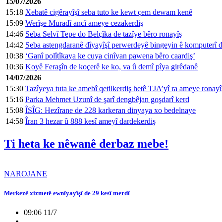
15/07/2026
15:18
Xebatê cigêrayîşî seba tuto ke kewt çem dewam kenê
15:09
Werîşe Muradî ancî ameye cezakerdiş
14:46
Seba Selvî Tepe do Belçîka de tazîye bêro ronayîş
14:42
Seba astengdaranê dîyayîşî perwerdeyê bingeyin ê komputerî d
10:38
‘Ganî polîtîkaya ke cuya cinîyan pawena bêro caardiş’
10:36
Koyê Feraşîn de koçerê ke ko, va û demî pîya girêdanê
14/07/2026
15:30
Tazîyeya tuta ke amebî qetilkerdiş hetê TJA’yî ra ameye ronayî
15:16
Parka Mehmet Uzunî de şarî dengbêjan goşdarî kerd
15:08
ÎSÎG: Hezîrane de 228 karkeran dinyaya xo bedelnaye
14:58
Îran 3 hezar û 888 kesî ameyî dardekerdiş
Ti heta ke nêwanê derbaz mebe!
NAROJANE
Merkezê xizmetê ewnîyayîşî de 29 kesî merdî
09:06 11/7