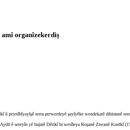
 amî organîzekerdiş
eynîbîyayîşê serra perwerdeyê şayîyêke wendekarê dibistanê serey
 Aydil ê sereyîn yê bajarê Dêrikî bi wesîleya Roşanê Ziwanê Kurdkî (1