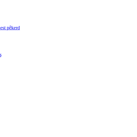
est pêkerd
ş