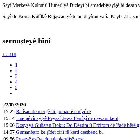
Şayî Merkezê Kultur û Hunerî yê Dicleyî bi amadebîyayîşê bi desa
Şayî de Koma Kulîlkê Rojawan yê tutan deyîran vatî. Kaybaz Lazar Dê
sernuşteyê bînî
1
/ 318
1
2
3
4
5
22/07/2026
15:25
Balîsan de mergê bi guman ê cinîyêke
15:14
1ine pêvînayîşê Peyasî dewa Fenûşî de dewam kerd
15:06
Dosyaya Gulistan Doku: Do Dêrsim û Erzirom de îfade bêrê g
14:57
Gumanbaro ke şîdet cinî rê kerd destbend bi
09:56
Prosesê aştîye de talankerdişê xoza