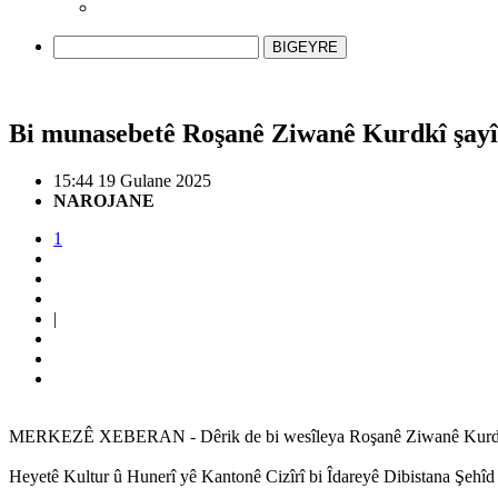
BIGEYRE
Bi munasebetê Roşanê Ziwanê Kurdkî şayî
15:44 19 Gulane 2025
NAROJANE
1
|
MERKEZÊ XEBERAN - Dêrik de bi wesîleya Roşanê Ziwanê Kurdkî û p
Heyetê Kultur û Hunerî yê Kantonê Cizîrî bi Îdareyê Dibistana Şehîd