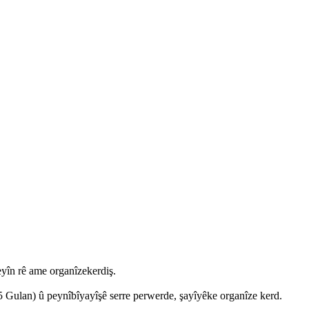
în rê ame organîzekerdiş.
5 Gulan) û peynîbîyayîşê serre perwerde, şayîyêke organîze kerd.