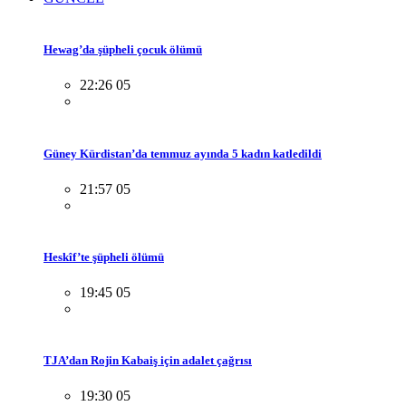
Hewag’da şüpheli çocuk ölümü
22:26 05
Güney Kürdistan’da temmuz ayında 5 kadın katledildi
21:57 05
Heskîf’te şüpheli ölümü
19:45 05
TJA’dan Rojin Kabaiş için adalet çağrısı
19:30 05