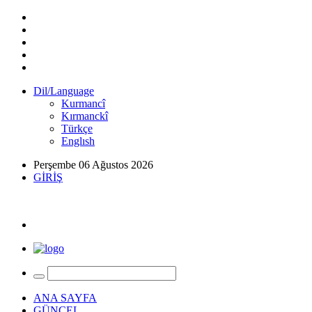
Dil/Language
Kurmancî
Kırmanckî
Türkçe
Englısh
Perşembe 06 Ağustos 2026
GİRİŞ
ANA SAYFA
GÜNCEL