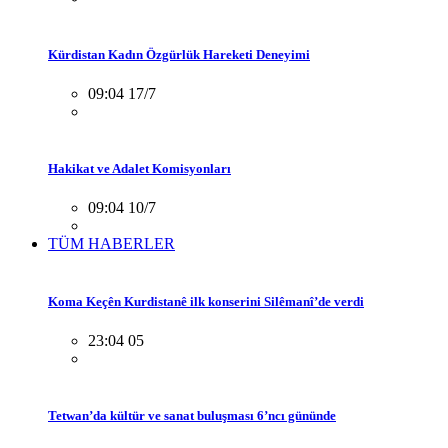
Kürdistan Kadın Özgürlük Hareketi Deneyimi
09:04 17/7
Hakikat ve Adalet Komisyonları
09:04 10/7
TÜM HABERLER
Koma Keçên Kurdistanê ilk konserini Silêmanî’de verdi
23:04 05
Tetwan’da kültür ve sanat buluşması 6’ncı gününde