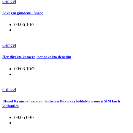
Güncel
Sokağın gündemi: Süreç
09:06 10/7
Güncel
Her direkte kamera, her sokakta denetim
09:03 10/7
Güncel
Ulusal Kriminal raporu: Gülistan Doku kaybolduktan sonra SİM kartı
kullanıldı
09:05 09/7