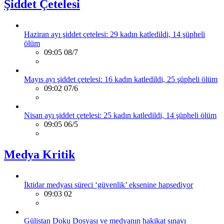
Şiddet Çetelesi
Haziran ayı şiddet çetelesi: 29 kadın katledildi, 14 şüpheli
ölüm
09:05 08/7
Mayıs ayı şiddet çetelesi: 16 kadın katledildi, 25 şüpheli ölüm
09:02 07/6
Nisan ayı şiddet çetelesi: 25 kadın katledildi, 14 şüpheli ölüm
09:05 06/5
Medya Kritik
İktidar medyası süreci ‘güvenlik’ eksenine hapsediyor
09:03 02
Gülistan Doku Dosyası ve medyanın hakikat sınavı