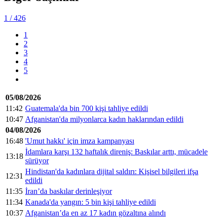
1
/ 426
1
2
3
4
5
05/08/2026
11:42
Guatemala'da bin 700 kişi tahliye edildi
10:47
Afganistan'da milyonlarca kadın haklarından edildi
04/08/2026
16:48
'Umut hakkı' için imza kampanyası
İdamlara karşı 132 haftalık direniş: Baskılar arttı, mücadele
13:18
sürüyor
Hindistan'da kadınlara dijital saldırı: Kişisel bilgileri ifşa
12:31
edildi
11:35
İran’da baskılar derinleşiyor
11:34
Kanada'da yangın: 5 bin kişi tahliye edildi
10:37
Afganistan’da en az 17 kadın gözaltına alındı