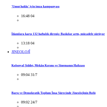
'Umut hakkı' için imza kampanyası
16:48 04
İdamlara karşı 132 haftalık direniş: Baskılar arttı, mücadele sürüyor
13:18 04
JINEOLOJÎ
Kolonyal Şiddet, Mekân Kırımı ve Sinemanın Hafızası
09:04 31/7
Barış ve Demokratik Toplum İnşa Sürecinde Jineolojînin Rolü
09:02 24/7