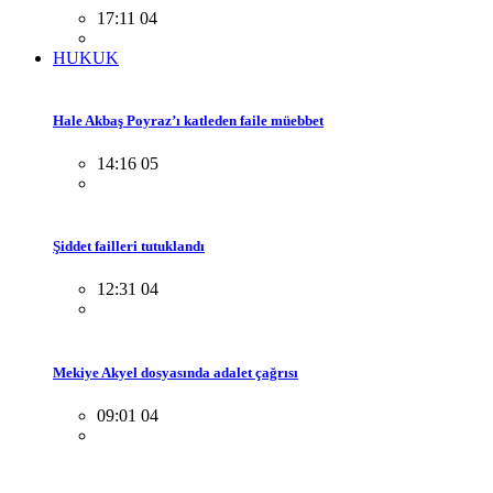
17:11 04
HUKUK
Hale Akbaş Poyraz’ı katleden faile müebbet
14:16 05
Şiddet failleri tutuklandı
12:31 04
Mekiye Akyel dosyasında adalet çağrısı
09:01 04