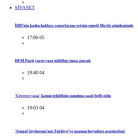
SİYASET
İHD’nin kadın hakları raporlarına erişim engeli Meclis gündeminde
17:06 05
DEM Parti yarın yasa teklifine imza atacak
19:40 04
'Çerçeve yasa' kanun teklifinin sunulma saati belli oldu
19:03 04
'Şengal Soykırımı’nın Türkiye’ye uzanan boyutları araştırılsın'