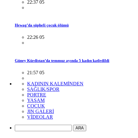
22:37 05
Hewag’da şüpheli çocuk ölümü
22:26 05
Güney Kürdistan’da temmuz ayında 5 kadın katledildi
21:57 05
KADININ KALEMİNDEN
SAĞLIK/SPOR
PORTRE
YAŞAM
ÇOCUK
JIN GALERİ
VİDEOLAR
ARA