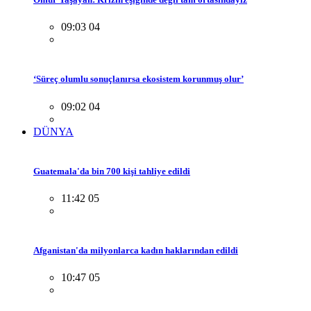
09:03 04
‘Süreç olumlu sonuçlanırsa ekosistem korunmuş olur’
09:02 04
DÜNYA
Guatemala'da bin 700 kişi tahliye edildi
11:42 05
Afganistan'da milyonlarca kadın haklarından edildi
10:47 05