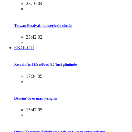
23:10 04
Tetwan Festivali konserlerle sürdü
23:42 02
EKOLOJİ
Xwarik’te JES nöbeti 95’inci gününde
17:34 05
Dêrsim'de orman yangını
15:47 05
Ömür Yaşayan: Krizin eşiğinde değil tam ortasındayız