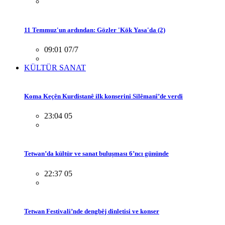
11 Temmuz'un ardından: Gözler 'Kök Yasa'da (2)
09:01 07/7
KÜLTÜR SANAT
Koma Keçên Kurdistanê ilk konserini Silêmanî’de verdi
23:04 05
Tetwan’da kültür ve sanat buluşması 6’ncı gününde
22:37 05
Tetwan Festivali’nde dengbêj dinletisi ve konser