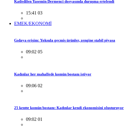
Katledilen Yasemin Dermenci dosyasında duruşma ertelendi
15:41 03
EMEK/EKONOMİ
Gıdaya erişim: Yoksula geçmiş ürünler, zengine stabil piyasa
09:02 05
Kadınlar her mahallede komün bostanı istiyor
09:06 02
25 kentte komün bostanı: Kadınlar kendi ekonomisini oluşturuyor
09:02 01